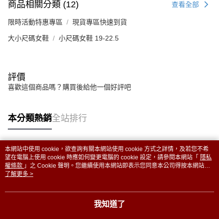
商品相關分類 (12)
查看全部
限時活動特惠專區
現貨專區快速到貨
大小尺碼女鞋
小尺碼女鞋 19-22.5
評價
喜歡這個商品嗎？購買後給他一個好評吧
本分類熱銷
全站排行
本網站中使用 cookie，欲查詢有關本網站使用 cookie 方式之詳情，及若您不希
熱門標籤
望在電腦上使用 cookie 時應如何變更電腦的 cookie 設定，請參閱本網站「
隱私
權條款
」之 Cookie 聲明。您繼續使用本網站即表示您同意本公司得按本網站使
用條款之 Cookie 聲明使用 cookie。
了解更多 >
我知道了