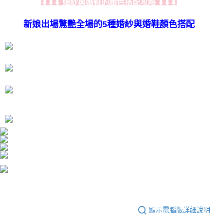
婚紗與婚鞋的顏色搭配攻略
⬇⬇⬇
⬇⬇⬇
時審查核予不同之上限額度；若仍有額度不足之情形，本公司將視審查結果
請求用戶進行身份認證。
新娘出場驚艷全場的5種婚紗與婚鞋顏色搭配
５．嚴禁一人註冊多個帳號或使用他人資訊註冊。若發現惡意使用之情形，
恩沛科技股份有限公司將有權停止該用戶之使用額度並採取法律行動。
顯示電腦版詳細說明