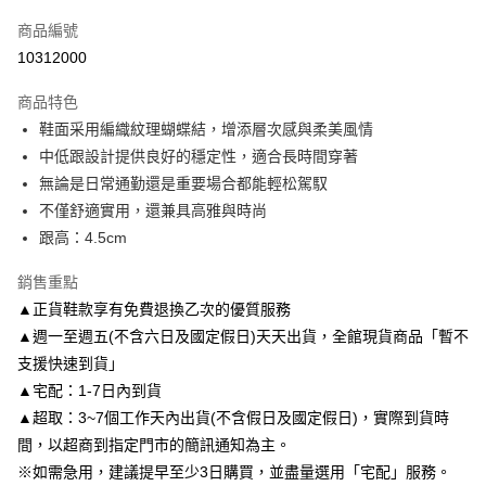
信用卡一次付款
商品編號
信用卡分期付款
10312000
3 期 0 利率 每期
NT$826
21家銀行
商品特色
6 期 0 利率 每期
NT$413
21家銀行
合作金庫商業銀行
第一商業銀行
鞋面采用編織紋理蝴蝶結，增添層次感與柔美風情
華南商業銀行
彰化商業銀行
合作金庫商業銀行
第一商業銀行
LINE Pay
中低跟設計提供良好的穩定性，適合長時間穿著
上海商業儲蓄銀行
台北富邦商業銀行
華南商業銀行
彰化商業銀行
國泰世華商業銀行
兆豐國際商業銀行
無論是日常通勤還是重要場合都能輕松駕馭
Apple Pay
上海商業儲蓄銀行
台北富邦商業銀行
臺灣中小企業銀行
台中商業銀行
不僅舒適實用，還兼具高雅與時尚
國泰世華商業銀行
兆豐國際商業銀行
匯豐（台灣）商業銀行
華泰商業銀行
街口支付
臺灣中小企業銀行
台中商業銀行
跟高：4.5cm
聯邦商業銀行
遠東國際商業銀行
匯豐（台灣）商業銀行
華泰商業銀行
悠遊付
元大商業銀行
永豐商業銀行
銷售重點
聯邦商業銀行
遠東國際商業銀行
玉山商業銀行
星展（台灣）商業銀行
元大商業銀行
永豐商業銀行
▲正貨鞋款享有免費退換乙次的優質服務
Google Pay
台新國際商業銀行
中國信託商業銀行
玉山商業銀行
星展（台灣）商業銀行
▲週一至週五(不含六日及國定假日)天天出貨，全館現貨商品「暫不
台灣樂天信用卡公司
台新國際商業銀行
中國信託商業銀行
AFTEE先享後付
支援快速到貨」
台灣樂天信用卡公司
相關說明
▲宅配：1-7日內到貨
【關於「AFTEE先享後付」】
▲超取：3~7個工作天內出貨(不含假日及國定假日)，實際到貨時
ATM付款
AFTEE先享後付是「在收到商品之後才付款」的支付方式。 讓您購物簡單
便利好安心！
間，以超商到指定門市的簡訊通知為主。
１．簡單：不需註冊會員、不需綁卡、不需儲值。
※如需急用，建議提早至少3日購買，並盡量選用「宅配」服務。
運送方式
２．便利：只要手機號碼，簡訊認證，即可結帳。