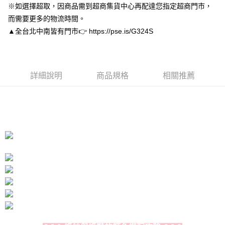
※如選擇超取，因商品需到超商集貨中心再配達您指定超商門市，
３．安心：先確認商品／服務後，再付款。
付款後全家取貨
而需要更多的物流時間。
每筆NT$80，滿NT$3,000(含以上)免運費
【「AFTEE先享後付」結帳流程】
▲全台北中南皆有門市👉 https://pse.is/G324S
１．於結帳方式選擇「AFTEE先享後付」後，將跳轉至「AFTEE先享後付」
付款後7-11取貨
結帳頁面，進行簡訊認證並確認金額後，即可完成結帳。
２．訂單成立數日內，您將收到繳費通知簡訊。
每筆NT$80，滿NT$3,000(含以上)免運費
３．收到繳費通知簡訊後14天內，點擊此簡訊中的連結，可透過四大超商／
ATM／網路銀行／等多元方式進行付款，方視為交易完成。
宅配
詳細說明
商品規格
相關推薦
※ 請注意：結帳手續完成當下不需立刻繳費，但若您需要取消訂單，請聯絡
每筆NT$80，滿NT$3,000(含以上)免運費
購買商品的店家。未經商家同意取消之訂單仍視為有效，需透過AFTEE先享
後付繳納相關費用。
離島宅配
※ 交易是否成功請以「AFTEE先享後付 」之結帳頁面顯示為準，若有關於
是否繳費成功／繳費後需取消欲退款等相關疑問，請聯繫「AFTEE先享後付
每筆NT$220
客戶支援中心」
https://netprotections.freshdesk.com/support/home
海外宅配
查看運費
【注意事項】
１．透過由恩沛科技股份有限公司提供之「AFTEE先享後付」服務完成之交
易，需依本服務之必要範圍內提供個人資料，並將交易相關給付款項請求債
權轉讓予恩沛科技股份有限公司。
２．關於個人資料處理事宜，請瀏覽以下網址：
https://aftee.tw/terms/#terms3
３．未成年的使用者請事先徵得法定代理人或監護人之同意方可使用
「AFTEE先享後付」，若未經同意申辦者引起之損失，本公司不負相關責
任。
４．使用「AFTEE先享後付」時，將依據個別帳號之用戶狀況，依本公司即