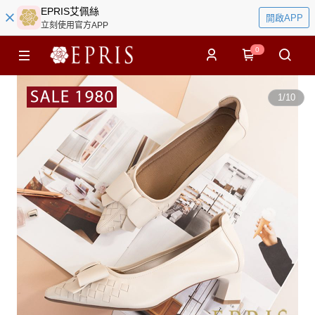
EPRIS艾佩絲
開啟APP
立刻使用官方APP
0
1
/
10