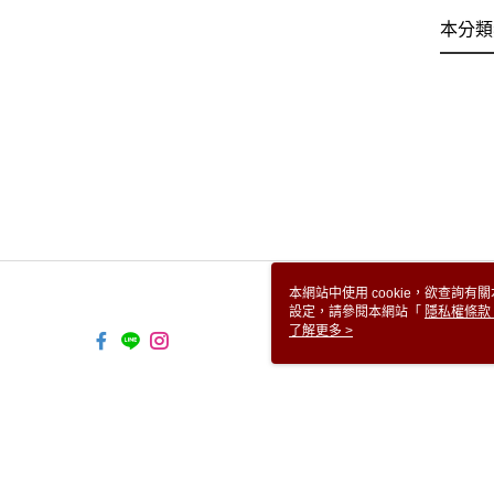
本分類
本網站中使用 cookie，欲查詢有關
設定，請參閱本網站「
隱私權條款
使用 cookie。
了解更多 >