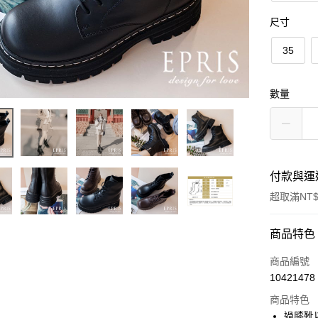
尺寸
35
數量
付款與運
超取滿NT$
付款方式
商品特色
信用卡一
商品編號
10421478
信用卡分
商品特色
3 期 
過膝靴