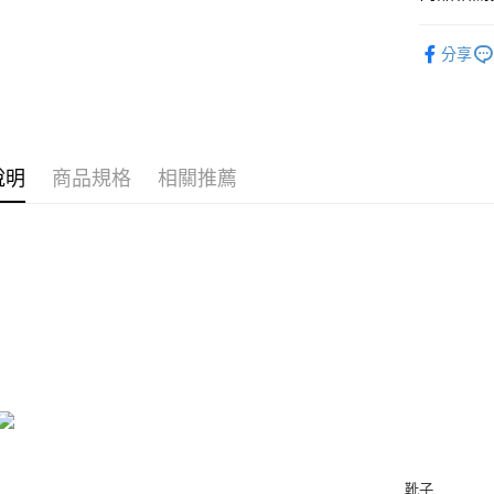
付款後7-1
２．訂單
限時活動
３．收到繳
每筆NT$8
分享
／ATM／
依高度
※ 請注意
宅配
絡購買商品
依顏色
先享後付
每筆NT$8
※ 交易是
依鞋款
是否繳費成
離島宅配
付客戶支
說明
商品規格
相關推薦
依面料
每筆NT$2
【注意事
舒適時尚
海外宅配
１．透過由
依鞋款
交易，需
求債權轉
２．關於
https://aft
３．未成
「AFTE
任。
４．使用「
即時審查
結果請求
５．嚴禁
形，恩沛
動。