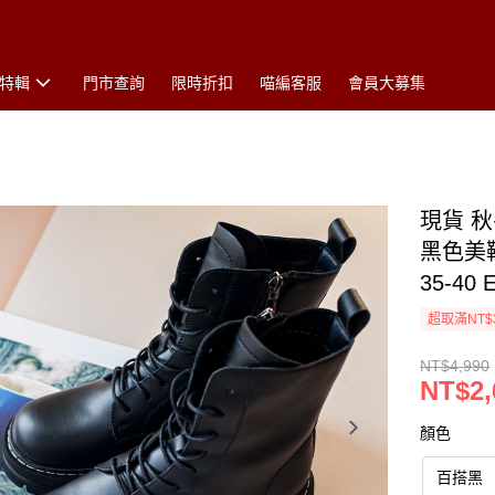
特輯
門市查詢
限時折扣
喵編客服
會員大募集
現貨 秋
黑色美
35-40
超取滿NT$
NT$4,990
NT$2,
顏色
百搭黑