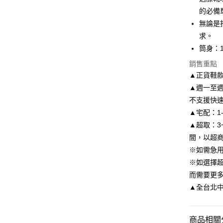
6 期 
合作金
的必備
華南商
無論是
合作金
LINE Pay
上海商
華南商
求。
國泰世
Apple Pay
上海商
筒身：1
臺灣中
國泰世
匯豐（
街口支付
銷售重點
臺灣中
聯邦商
▲正貨鞋
匯豐（
悠遊付
元大商
聯邦商
▲週一至週
玉山商
元大商
Google Pa
不支援快
台新國
玉山商
▲宅配：1
台灣樂
台新國
AFTEE先
▲超取：3
台灣樂
相關說明
間，以超
【關於「A
ATM付款
AFTEE
※如需急
便利好安
※如選擇
１．簡單
而需要更
２．便利
運送方式
３．安心
▲全台北中南皆
付款後全
【「AFT
每筆NT$8
１．於結帳
商品相關分
付」結帳