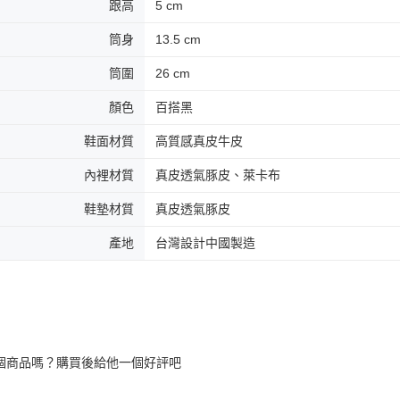
跟高
5 cm
筒身
13.5 cm
筒圍
26 cm
顏色
百搭黑
鞋面材質
高質感真皮牛皮
內裡材質
真皮透氣豚皮、萊卡布
鞋墊材質
真皮透氣豚皮
產地
台灣設計中國製造
個商品嗎？購買後給他一個好評吧