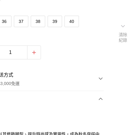
36
37
38
39
40
清除
紀錄
送方式
3,000免運
次付款
期付款
0 利率 每期
NT$893
21家銀行
以其修飾腿型、提升時尚感及實用性，成為秋冬穿搭中