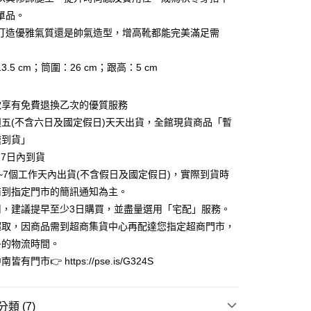
0 利率 每期
NT$446
21家銀行
庫商業銀行
第一商業銀行
單品。
業銀行
彰化商業銀行
打造優雅氣質還是帥氣造型，增高靴都能完美滿足需
庫商業銀行
第一商業銀行
業儲蓄銀行
台北富邦商業銀行
業銀行
彰化商業銀行
華商業銀行
兆豐國際商業銀行
業儲蓄銀行
台北富邦商業銀行
3.5 cm；筒圍：26 cm；跟高：5 cm
小企業銀行
台中商業銀行
華商業銀行
兆豐國際商業銀行
台灣）商業銀行
華泰商業銀行
小企業銀行
台中商業銀行
業銀行
遠東國際商業銀行
款享有免費退換乙次的優質服務
台灣）商業銀行
華泰商業銀行
業銀行
永豐商業銀行
業銀行
遠東國際商業銀行
五(不含六日及國定假日)天天出貨，全館現貨商品「暫
業銀行
星展（台灣）商業銀行
業銀行
永豐商業銀行
y
速到貨」
際商業銀行
中國信託商業銀行
業銀行
星展（台灣）商業銀行
-7日內到貨
天信用卡公司
際商業銀行
中國信託商業銀行
享後付
~7個工作天內出貨(不含假日及國定假日)，實際到貨時
天信用卡公司
商到指定門市的簡訊通知為主。
FTEE先享後付」】
先享後付是「在收到商品之後才付款」的支付方式。 讓您購物簡單
用，建議提早至少3日購買，並盡量選用「宅配」服務。
心！
超取，因商品需到超商集貨中心再配達您指定超商門市，
：不需註冊會員、不需綁卡、不需儲值。
多的物流時間。
：只要手機號碼，簡訊認證，即可結帳。
：先確認商品／服務後，再付款。
有門市👉 https://pse.is/G324S
家取貨
EE先享後付」結帳流程】
0，滿NT$3,000(含以上)免運費
方式選擇「AFTEE先享後付」後，將跳轉至「AFTEE先享後
類 (7)
頁面，進行簡訊認證並確認金額後，即可完成結帳。