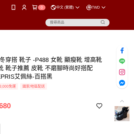
0
中文 (繁體)
TWD
冬穿搭 靴子 -P488 女靴 顯瘦靴 增高靴
靴 靴子推薦 皮靴 不磨腳時尚好搭配
 EPRIS艾佩絲-百搭黑
3,000免運
國家/地區配送
680