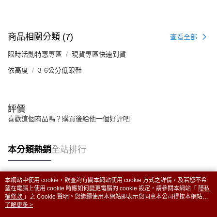
商品相關分類 (7)
查看全部
限時活動特惠專區
現貨專區快速到貨
依高度
3-6公分低跟鞋
評價
喜歡這個商品嗎？購買後給他一個好評吧
本分類熱銷
全站排行
本網站中使用 cookie，欲查詢有關本網站使用 cookie 方式之詳情，及若您不希
熱門標籤
望在電腦上使用 cookie 時應如何變更電腦的 cookie 設定，請參閱本網站「
隱私
權條款
」之 Cookie 聲明。您繼續使用本網站即表示您同意本公司得按本網站使
用條款之 Cookie 聲明使用 cookie。
了解更多 >