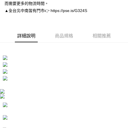
而需要更多的物流時間。
３．安心：先確認商品／服務後，再付款。
付款後全家取貨
▲全台北中南皆有門市👉 https://pse.is/G324S
每筆NT$80，滿NT$3,000(含以上)免運費
【「AFTEE先享後付」結帳流程】
１．於結帳方式選擇「AFTEE先享後付」後，將跳轉至「AFTEE先享後付」
付款後7-11取貨
結帳頁面，進行簡訊認證並確認金額後，即可完成結帳。
２．訂單成立數日內，您將收到繳費通知簡訊。
每筆NT$80，滿NT$3,000(含以上)免運費
３．收到繳費通知簡訊後14天內，點擊此簡訊中的連結，可透過四大超商／
詳細說明
商品規格
相關推薦
ATM／網路銀行／等多元方式進行付款，方視為交易完成。
宅配
※ 請注意：結帳手續完成當下不需立刻繳費，但若您需要取消訂單，請聯絡
每筆NT$80，滿NT$3,000(含以上)免運費
購買商品的店家。未經商家同意取消之訂單仍視為有效，需透過AFTEE先享
後付繳納相關費用。
離島宅配
※ 交易是否成功請以「AFTEE先享後付 」之結帳頁面顯示為準，若有關於
是否繳費成功／繳費後需取消欲退款等相關疑問，請聯繫「AFTEE先享後付
每筆NT$220
客戶支援中心」
https://netprotections.freshdesk.com/support/home
海外宅配
查看運費
【注意事項】
１．透過由恩沛科技股份有限公司提供之「AFTEE先享後付」服務完成之交
易，需依本服務之必要範圍內提供個人資料，並將交易相關給付款項請求債
權轉讓予恩沛科技股份有限公司。
２．關於個人資料處理事宜，請瀏覽以下網址：
https://aftee.tw/terms/#terms3
３．未成年的使用者請事先徵得法定代理人或監護人之同意方可使用
「AFTEE先享後付」，若未經同意申辦者引起之損失，本公司不負相關責
任。
４．使用「AFTEE先享後付」時，將依據個別帳號之用戶狀況，依本公司即