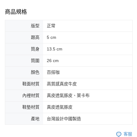
商品規格
版型
正常
跟高
5 cm
筒身
13.5 cm
筒圍
26 cm
顏色
百搭咖
鞋面材質
高質感真皮牛皮
內裡材質
真皮透氣豚皮、萊卡布
鞋墊材質
真皮透氣豚皮
產地
台灣設計中國製造
客服