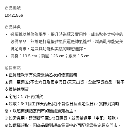
信用卡一次付款
商品編號
信用卡分期付款
10421556
3 期 0 利率 每期
NT$893
21家銀行
商品特色
6 期 0 利率 每期
NT$446
21家銀行
合作金庫商業銀行
第一商業銀行
過膝靴以其修飾腿型、提升時尚感及實用性，成為秋冬穿搭中的
華南商業銀行
彰化商業銀行
合作金庫商業銀行
第一商業銀行
LINE Pay
必備單品。無論是打造優雅氣質還是帥氣造型，增高靴都能完美
上海商業儲蓄銀行
台北富邦商業銀行
華南商業銀行
彰化商業銀行
國泰世華商業銀行
兆豐國際商業銀行
滿足需求，是兼具功能與美感的理想選擇。
Apple Pay
上海商業儲蓄銀行
台北富邦商業銀行
臺灣中小企業銀行
台中商業銀行
筒身：13.5 cm；筒圍：26 cm；跟高：5 cm
國泰世華商業銀行
兆豐國際商業銀行
匯豐（台灣）商業銀行
華泰商業銀行
街口支付
臺灣中小企業銀行
台中商業銀行
聯邦商業銀行
遠東國際商業銀行
銷售重點
匯豐（台灣）商業銀行
華泰商業銀行
悠遊付
元大商業銀行
永豐商業銀行
▲正貨鞋款享有免費退換乙次的優質服務
聯邦商業銀行
遠東國際商業銀行
玉山商業銀行
星展（台灣）商業銀行
元大商業銀行
永豐商業銀行
▲週一至週五(不含六日及國定假日)天天出貨，全館現貨商品「暫不
Google Pay
台新國際商業銀行
中國信託商業銀行
玉山商業銀行
星展（台灣）商業銀行
支援快速到貨」
台灣樂天信用卡公司
台新國際商業銀行
中國信託商業銀行
AFTEE先享後付
▲宅配：1-7日內到貨
台灣樂天信用卡公司
相關說明
▲超取：3~7個工作天內出貨(不含假日及國定假日)，實際到貨時
【關於「AFTEE先享後付」】
間，以超商到指定門市的簡訊通知為主。
ATM付款
AFTEE先享後付是「在收到商品之後才付款」的支付方式。 讓您購物簡單
便利好安心！
※如需急用，建議提早至少3日購買，並盡量選用「宅配」服務。
１．簡單：不需註冊會員、不需綁卡、不需儲值。
※如選擇超取，因商品需到超商集貨中心再配達您指定超商門市，
運送方式
２．便利：只要手機號碼，簡訊認證，即可結帳。