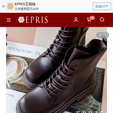
EPRIS艾佩絲
開啟APP
立刻使用官方APP
0
1
/
10