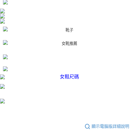
時審查核予不同之上限額度；若仍有額度不足之情形，本公司將視審查結果
請求用戶進行身份認證。
５．嚴禁一人註冊多個帳號或使用他人資訊註冊。若發現惡意使用之情形，
恩沛科技股份有限公司將有權停止該用戶之使用額度並採取法律行動。
顯示電腦版詳細說明