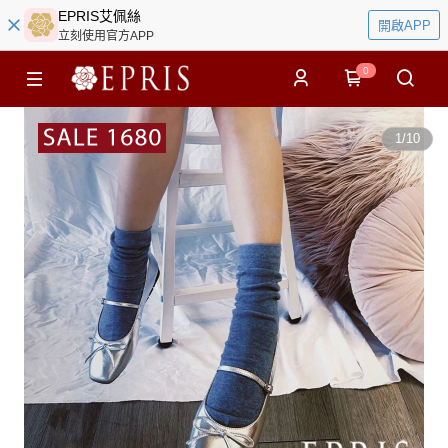
EPRIS艾佩絲
開啟APP
立刻使用官方APP
0
1
/
10