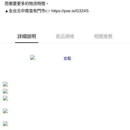
而需要更多的物流時間。
３．安心：先確認商品／服務後，再付款。
付款後全家取貨
▲全台北中南皆有門市👉 https://pse.is/G324S
每筆NT$80，滿NT$3,000(含以上)免運費
【「AFTEE先享後付」結帳流程】
１．於結帳方式選擇「AFTEE先享後付」後，將跳轉至「AFTEE先享後付」
付款後7-11取貨
結帳頁面，進行簡訊認證並確認金額後，即可完成結帳。
２．訂單成立數日內，您將收到繳費通知簡訊。
每筆NT$80，滿NT$3,000(含以上)免運費
３．收到繳費通知簡訊後14天內，點擊此簡訊中的連結，可透過四大超商／
詳細說明
商品規格
相關推薦
ATM／網路銀行／等多元方式進行付款，方視為交易完成。
宅配
※ 請注意：結帳手續完成當下不需立刻繳費，但若您需要取消訂單，請聯絡
每筆NT$80，滿NT$3,000(含以上)免運費
購買商品的店家。未經商家同意取消之訂單仍視為有效，需透過AFTEE先享
後付繳納相關費用。
離島宅配
※ 交易是否成功請以「AFTEE先享後付 」之結帳頁面顯示為準，若有關於
是否繳費成功／繳費後需取消欲退款等相關疑問，請聯繫「AFTEE先享後付
每筆NT$220
客戶支援中心」
https://netprotections.freshdesk.com/support/home
海外宅配
查看運費
【注意事項】
１．透過由恩沛科技股份有限公司提供之「AFTEE先享後付」服務完成之交
易，需依本服務之必要範圍內提供個人資料，並將交易相關給付款項請求債
權轉讓予恩沛科技股份有限公司。
２．關於個人資料處理事宜，請瀏覽以下網址：
https://aftee.tw/terms/#terms3
３．未成年的使用者請事先徵得法定代理人或監護人之同意方可使用
「AFTEE先享後付」，若未經同意申辦者引起之損失，本公司不負相關責
任。
４．使用「AFTEE先享後付」時，將依據個別帳號之用戶狀況，依本公司即