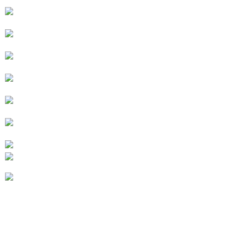
時審查核予不同之上限額度；若仍有額度不足之情形，本公司將視審查結果
請求用戶進行身份認證。
５．嚴禁一人註冊多個帳號或使用他人資訊註冊。若發現惡意使用之情形，
恩沛科技股份有限公司將有權停止該用戶之使用額度並採取法律行動。