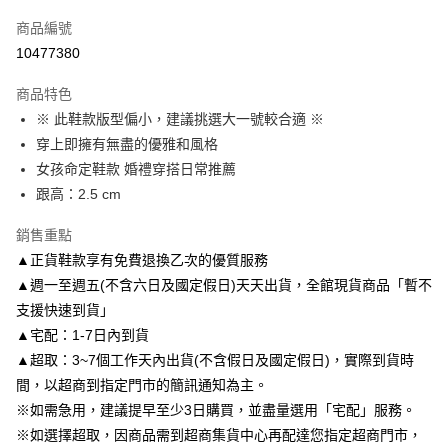
信用卡一次付款
商品編號
信用卡分期付款
10477380
3 期 0 利率 每期
NT$660
21家銀行
商品特色
6 期 0 利率 每期
NT$330
21家銀行
合作金庫商業銀行
第一商業銀行
※ 此鞋款版型偏小，建議挑選大一號較合適 ※
華南商業銀行
彰化商業銀行
合作金庫商業銀行
第一商業銀行
LINE Pay
穿上即擁有無盡的優雅和風格
上海商業儲蓄銀行
台北富邦商業銀行
華南商業銀行
彰化商業銀行
國泰世華商業銀行
兆豐國際商業銀行
女孩命定鞋款 婚禮穿搭日常推薦
Apple Pay
上海商業儲蓄銀行
台北富邦商業銀行
臺灣中小企業銀行
台中商業銀行
跟高：2.5 cm
國泰世華商業銀行
兆豐國際商業銀行
匯豐（台灣）商業銀行
華泰商業銀行
街口支付
臺灣中小企業銀行
台中商業銀行
聯邦商業銀行
遠東國際商業銀行
銷售重點
匯豐（台灣）商業銀行
華泰商業銀行
悠遊付
元大商業銀行
永豐商業銀行
▲正貨鞋款享有免費退換乙次的優質服務
聯邦商業銀行
遠東國際商業銀行
玉山商業銀行
星展（台灣）商業銀行
元大商業銀行
永豐商業銀行
▲週一至週五(不含六日及國定假日)天天出貨，全館現貨商品「暫不
Google Pay
台新國際商業銀行
中國信託商業銀行
玉山商業銀行
星展（台灣）商業銀行
支援快速到貨」
台灣樂天信用卡公司
台新國際商業銀行
中國信託商業銀行
AFTEE先享後付
▲宅配：1-7日內到貨
台灣樂天信用卡公司
相關說明
▲超取：3~7個工作天內出貨(不含假日及國定假日)，實際到貨時
【關於「AFTEE先享後付」】
間，以超商到指定門市的簡訊通知為主。
ATM付款
AFTEE先享後付是「在收到商品之後才付款」的支付方式。 讓您購物簡單
便利好安心！
※如需急用，建議提早至少3日購買，並盡量選用「宅配」服務。
１．簡單：不需註冊會員、不需綁卡、不需儲值。
※如選擇超取，因商品需到超商集貨中心再配達您指定超商門市，
運送方式
２．便利：只要手機號碼，簡訊認證，即可結帳。