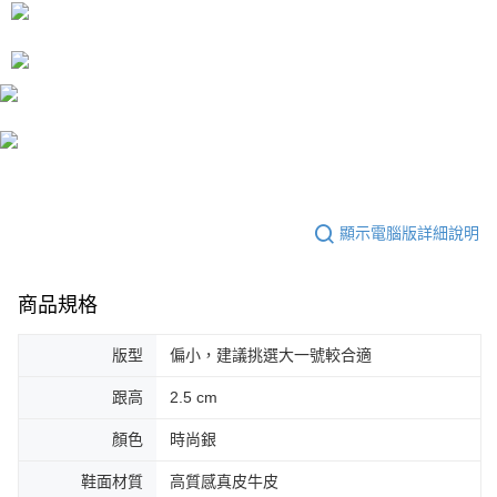
顯示電腦版詳細說明
商品規格
版型
偏小，建議挑選大一號較合適
跟高
2.5 cm
顏色
時尚銀
鞋面材質
高質感真皮牛皮