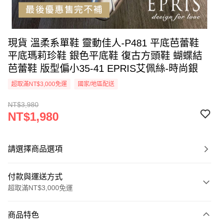
現貨 溫柔系單鞋 靈動佳人-P481 平底芭蕾鞋
平底瑪莉珍鞋 銀色平底鞋 復古方頭鞋 蝴蝶結
芭蕾鞋 版型偏小35-41 EPRIS艾佩絲-時尚銀
超取滿NT$3,000免運
國家/地區配送
NT$3,980
NT$1,980
請選擇商品選項
付款與運送方式
超取滿NT$3,000免運
付款方式
商品特色