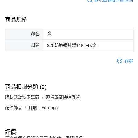
恩沛科技股份有限公司將有權停止該用戶之使用額度並採取法律行動。
商品規格
顏色
金
材質
925防敏銀針鍍14K 白K金
客服
商品相關分類 (2)
限時活動特惠專區
現貨專區快速到貨
配件飾品
耳環︱Earrings
評價