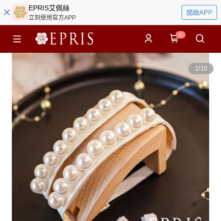
EPRIS艾佩絲
開啟APP
立刻使用官方APP
0
1
/
10