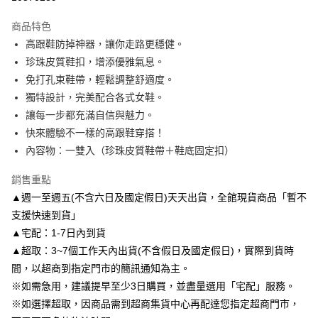
3 期 0 利率 每期
NT$150
21家銀行
商品特色
6 期 0 利率 每期
NT$75
21家銀行
合作金庫商業銀行
第一商業銀行
高跟鞋防掉神器，讓你走路更穩健。
華南商業銀行
彰化商業銀行
合作金庫商業銀行
第一商業銀行
LINE Pay
珍珠皮質鞋扣，增添優雅氣息。
上海商業儲蓄銀行
台北富邦商業銀行
華南商業銀行
彰化商業銀行
國泰世華商業銀行
兆豐國際商業銀行
免打孔束鞋帶，輕鬆調整舒適度。
Apple Pay
上海商業儲蓄銀行
台北富邦商業銀行
臺灣中小企業銀行
台中商業銀行
獨特設計，完美配合各式女鞋。
國泰世華商業銀行
兆豐國際商業銀行
匯豐（台灣）商業銀行
華泰商業銀行
街口支付
臺灣中小企業銀行
台中商業銀行
讓每一步都充滿自信與魅力。
聯邦商業銀行
遠東國際商業銀行
匯豐（台灣）商業銀行
華泰商業銀行
快來體驗不一樣的高跟鞋穿搭！
悠遊付
元大商業銀行
永豐商業銀行
聯邦商業銀行
遠東國際商業銀行
內容物：一雙入（珍珠皮質鞋帶＋鞋底固定扣）
玉山商業銀行
星展（台灣）商業銀行
元大商業銀行
永豐商業銀行
Google Pay
台新國際商業銀行
中國信託商業銀行
玉山商業銀行
星展（台灣）商業銀行
銷售重點
台灣樂天信用卡公司
台新國際商業銀行
中國信託商業銀行
AFTEE先享後付
▲週一至週五(不含六日及國定假日)天天出貨，全館現貨商品「暫不
台灣樂天信用卡公司
相關說明
支援快速到貨」
【關於「AFTEE先享後付」】
▲宅配：1-7日內到貨
ATM付款
AFTEE先享後付是「在收到商品之後才付款」的支付方式。 讓您購物簡單
便利好安心！
▲超取：3~7個工作天內出貨(不含假日及國定假日)，實際到貨時
１．簡單：不需註冊會員、不需綁卡、不需儲值。
間，以超商到指定門市的簡訊通知為主。
運送方式
２．便利：只要手機號碼，簡訊認證，即可結帳。
※如需急用，建議提早至少3日購買，並盡量選用「宅配」服務。
３．安心：先確認商品／服務後，再付款。
付款後全家取貨
※如選擇超取，因商品需到超商集貨中心再配達您指定超商門市，
每筆NT$80，滿NT$3,000(含以上)免運費
【「AFTEE先享後付」結帳流程】