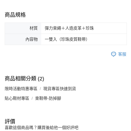
商品規格
材質
彈力束繩＋人造皮革＋珍珠
內容物
一雙入（珍珠皮質鞋帶）
客服
商品相關分類 (2)
限時活動特惠專區
現貨專區快速到貨
貼心鞋材專區
束鞋帶-防掉腳
評價
喜歡這個商品嗎？購買後給他一個好評吧