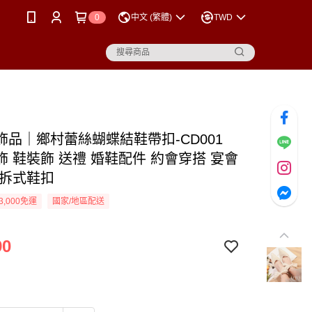
0
中文 (繁體)
TWD
飾品｜鄉村蕾絲蝴蝶結鞋帶扣-CD001
飾 鞋裝飾 送禮 婚鞋配件 約會穿搭 宴會
可拆式鞋扣
3,000免運
國家/地區配送
90