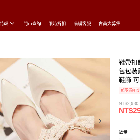
特輯
門市查詢
限時折扣
喵編客服
會員大募集
鞋帶扣
包包裝
鞋飾 
超取滿NT$
NT$2,980
NT$2
數量