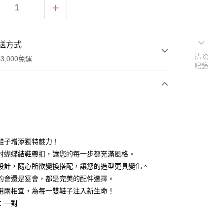
送方式
清除
3,000免運
紀錄
次付款
期付款
0 利率 每期
NT$96
21家銀行
鞋子增添獨特魅力！
0 利率 每期
NT$48
21家銀行
庫商業銀行
第一商業銀行
村蝴蝶結鞋帶扣，讓您的每一步都充滿風格。
業銀行
彰化商業銀行
設計，隨心所欲變換搭配，讓您的造型更具變化。
庫商業銀行
第一商業銀行
業儲蓄銀行
台北富邦商業銀行
業銀行
彰化商業銀行
約會還是宴會，都是完美的配件選擇。
華商業銀行
兆豐國際商業銀行
業儲蓄銀行
台北富邦商業銀行
用兩相宜，為每一雙鞋子注入新生命！
小企業銀行
台中商業銀行
華商業銀行
兆豐國際商業銀行
：一對
台灣）商業銀行
華泰商業銀行
小企業銀行
台中商業銀行
業銀行
遠東國際商業銀行
台灣）商業銀行
華泰商業銀行