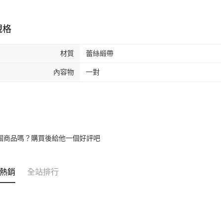
規格
材質
蕾絲緞帶
內容物
一對
個商品嗎？購買後給他一個好評吧
熱銷
全站排行