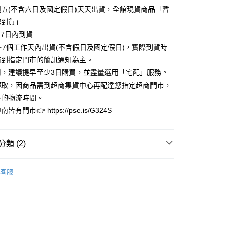
業銀行
永豐商業銀行
業銀行
遠東國際商業銀行
五(不含六日及國定假日)天天出貨，全館現貨商品「暫
業銀行
星展（台灣）商業銀行
業銀行
永豐商業銀行
y
速到貨」
際商業銀行
中國信託商業銀行
業銀行
星展（台灣）商業銀行
-7日內到貨
天信用卡公司
際商業銀行
中國信託商業銀行
享後付
~7個工作天內出貨(不含假日及國定假日)，實際到貨時
天信用卡公司
商到指定門市的簡訊通知為主。
FTEE先享後付」】
先享後付是「在收到商品之後才付款」的支付方式。 讓您購物簡單
用，建議提早至少3日購買，並盡量選用「宅配」服務。
心！
超取，因商品需到超商集貨中心再配達您指定超商門市，
：不需註冊會員、不需綁卡、不需儲值。
多的物流時間。
：只要手機號碼，簡訊認證，即可結帳。
：先確認商品／服務後，再付款。
有門市👉 https://pse.is/G324S
家取貨
EE先享後付」結帳流程】
0，滿NT$3,000(含以上)免運費
方式選擇「AFTEE先享後付」後，將跳轉至「AFTEE先享後
類 (2)
頁面，進行簡訊認證並確認金額後，即可完成結帳。
1取貨
成立數日內，您將收到繳費通知簡訊。
特惠專區
費通知簡訊後14天內，點擊此簡訊中的連結，可透過四大超商
現貨專區快速到貨
0，滿NT$3,000(含以上)免運費
客服
網路銀行／等多元方式進行付款，方視為交易完成。
鞋花
蝴蝶結飾扣
：結帳手續完成當下不需立刻繳費，但若您需要取消訂單，請聯
的店家。未經商家同意取消之訂單仍視為有效，需透過AFTEE
繳納相關費用。
0，滿NT$3,000(含以上)免運費
否成功請以「AFTEE先享後付 」之結帳頁面顯示為準，若有關於
功／繳費後需取消欲退款等相關疑問，請聯繫「AFTEE先享後
援中心」
https://netprotections.freshdesk.com/support/home