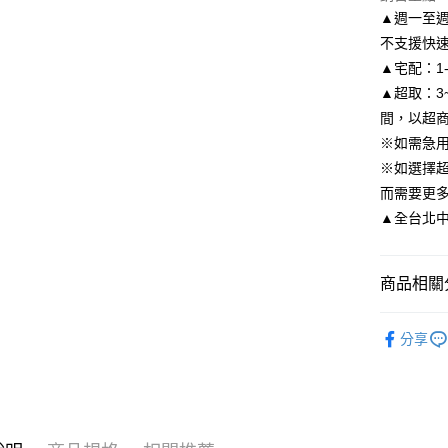
悠遊付
元大商
聯邦商
▲週一至週
玉山商
元大商
Google Pa
不支援快
台新國
玉山商
▲宅配：1
台灣樂
台新國
AFTEE先
▲超取：3
台灣樂
相關說明
間，以超
【關於「A
ATM付款
AFTEE
※如需急
便利好安
※如選擇
１．簡單
而需要更
２．便利
運送方式
３．安心
▲全台北中南皆
付款後全
【「AFT
每筆NT$8
１．於結帳
商品相關分
付」結帳
付款後7-1
２．訂單
限時活動
３．收到繳
每筆NT$8
分享
／ATM／
婚鞋飾扣
※ 請注意
宅配
絡購買商品
先享後付
每筆NT$8
※ 交易是
是否繳費成
離島宅配
付客戶支