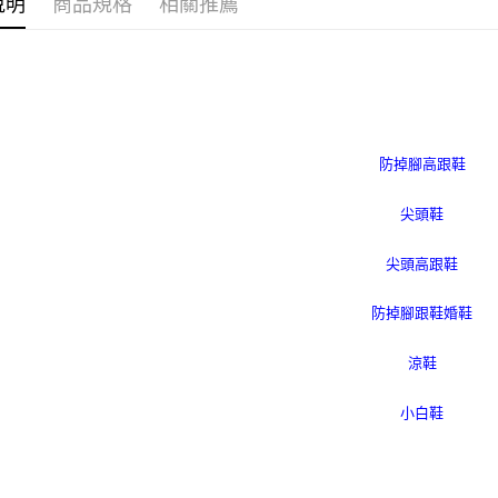
說明
商品規格
相關推薦
每筆NT$2
【注意事
海外宅配
１．透過由
交易，需
求債權轉
２．關於
https://aft
３．未成
「AFTE
任。
４．使用「
即時審查
結果請求
５．嚴禁
形，恩沛
動。