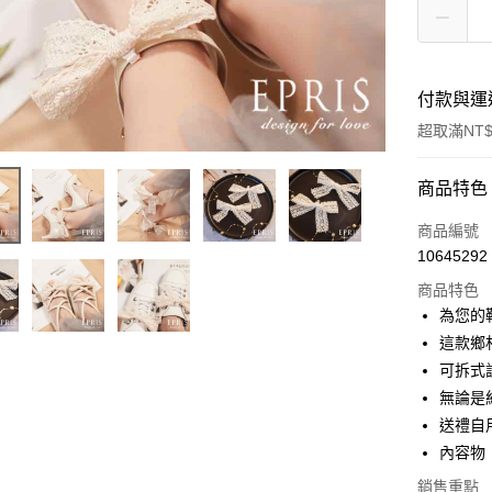
付款與運
超取滿NT$
付款方式
商品特色
信用卡一
商品編號
10645292
信用卡分
商品特色
3 期 
為您的
6 期 
合作金
這款鄉
華南商
可拆式
合作金
LINE Pay
上海商
華南商
無論是
國泰世
Apple Pay
上海商
送禮自
臺灣中
國泰世
內容物
匯豐（
街口支付
臺灣中
聯邦商
銷售重點
匯豐（