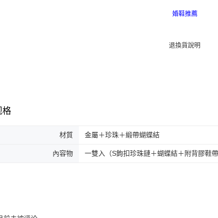
规格
材質
金屬＋珍珠＋緞帶蝴蝶結
內容物
一雙入（S鉤扣珍珠鏈＋蝴蝶結＋附背膠鞋