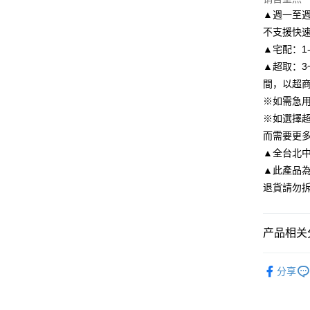
台湾中
联邦商
▲週一至週
汇丰（
悠遊付
元大商
联邦商
不支援快
玉山商
元大商
Google Pa
▲宅配：1
台新国
玉山商
▲超取：3
台湾乐
台新国
AFTEE先
間，以超
台湾乐
相关说明
※如需急
一、關於 A
ATM付款
1. 於付
※如選擇
窗。
而需要更
2. 進行
▲全台北中南皆
3. 訂單
运送方式
4. 下訂
▲此產品
AFTEE 
付款後全
退貨請勿
5. 收到
每笔NT$8
APP於四
付款後7-1
請留意繳費期
产品相关分
享有最長 
每笔NT$8
依尺碼
繳費期限，
分享
宅配
算出。使用
貼心鞋材
定能夠在期
每笔NT$8
收到商品與