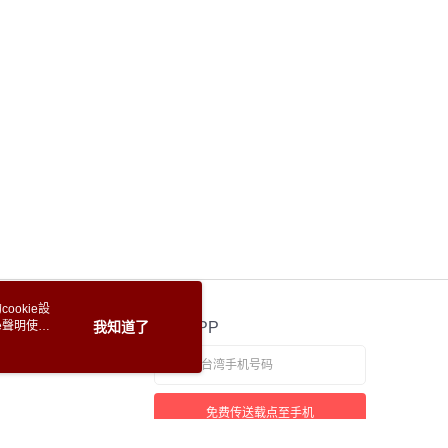
ookie設
e聲明使用
我知道了
官方APP
免费传送载点至手机