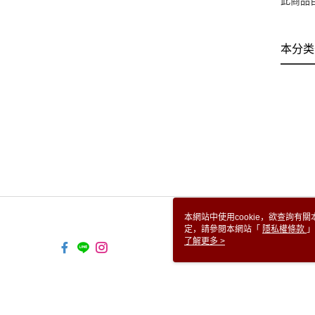
此商品
本分类
本網站中使用cookie，欲查詢有關
定，請參閱本網站「
隱私權條款
」
cookie。
了解更多 >