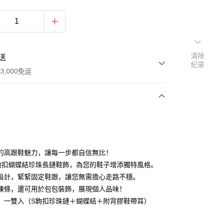
清除
送
纪录
3,000免运
次付款
期付款
利率，每期
NT$196
21家银行
的高跟鞋魅力，讓每一步都自信無比！
利率，每期
NT$98
21家银行
库商业银行
第一商业银行
鉤扣蝴蝶結珍珠長鏈鞋飾，為您的鞋子增添獨特風格。
业银行
彰化商业银行
設計，緊緊固定鞋跟，讓您無需擔心走路不穩。
库商业银行
第一商业银行
业储蓄银行
台北富邦商业银行
业银行
彰化商业银行
鍊條，還可用於包包裝飾，展現個人品味！
华商业银行
兆丰国际商业银行
业储蓄银行
台北富邦商业银行
：一雙入（S鉤扣珍珠鏈＋蝴蝶結＋附背膠鞋帶耳）
小企业银行
台中商业银行
华商业银行
兆丰国际商业银行
台湾）商业银行
华泰商业银行