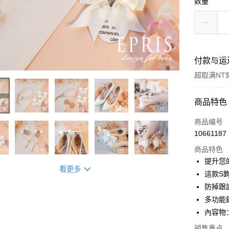
数量
付款与运
超取满NT$
付款方式
商品特色
信用卡一
商品编号
10661187
信用卡分
商品特色
3期 0
提升您
看更多
6期 0
合作金
這款S
华南商
防掉跟
合作金
LINE Pay
上海商
华南商
多功能
国泰世
Apple Pay
上海商
內容物
台湾中
国泰世
汇丰（
街口支付
销售重点