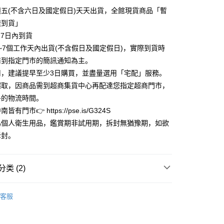
小企业银行
台中商业银行
业银行
远东国际商业银行
五(不含六日及國定假日)天天出貨，全館現貨商品「暫
台湾）商业银行
华泰商业银行
业银行
永丰商业银行
业银行
远东国际商业银行
速到貨」
业银行
星展（台湾）商业银行
业银行
永丰商业银行
y
-7日內到貨
际商业银行
中国信托商业银行
业银行
星展（台湾）商业银行
~7個工作天內出貨(不含假日及國定假日)，實際到貨時
天信用卡公司
际商业银行
中国信托商业银行
享后付
商到指定門市的簡訊通知為主。
天信用卡公司
用，建議提早至少3日購買，並盡量選用「宅配」服務。
FTEE先享後付
款方式選擇AFTEE先享後付，將跳出AFTEE先享後付手機驗證視
超取，因商品需到超商集貨中心再配達您指定超商門市，
多的物流時間。
簡訊驗證之後，即可完成結帳手續。
有門市👉 https://pse.is/G324S
確認後不需事先繳費，商品會配送至您的指定地址。
完成後，您的手機會收到一封繳費通知簡訊，APP會員則會收到
為個人衛生用品，鑑賞期非試用期，拆封無猶豫期，如欲
APP推播通知。
家取貨
拆封。
商品當下無需繳費，確認無誤後，請再利用繳費通知簡訊或AFTEE
0，满NT$3,000(含以上)免运费
大便利商店‧ATM/網銀等方式進行付款。
1取貨
限為 14 天。唯有下載 AFTEE App 成為 AFTEE 會員者方能
类 (2)
45 天內付款之服務。
0，满NT$3,000(含以上)免运费
限量完售區
為商家向您請款的時間，再加上使用AFTEE可延長的天數所計
客服
AFTEE下訂可以延長您收到商品前的繳費天數，但無法保證一
專區
束鞋帶-防掉腳
限內收到商品(例如:預購商品或預計到貨時間較長者)。因此無論
0，满NT$3,000(含以上)免运费
否，仍需要請您在AFTEE規定的時間內完成繳費。