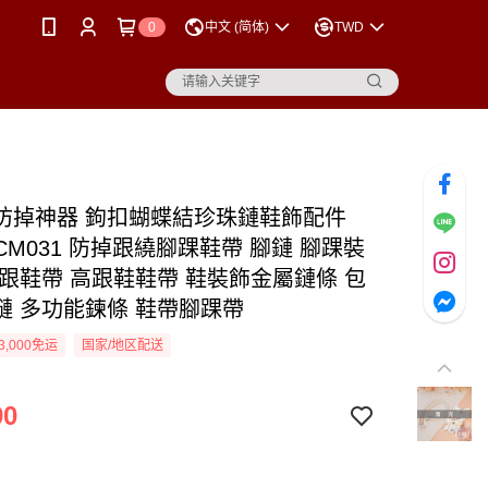
0
中文 (简体)
TWD
防掉神器 鉤扣蝴蝶結珍珠鏈鞋飾配件
-CM031 防掉跟繞腳踝鞋帶 腳鏈 腳踝裝
掉跟鞋帶 高跟鞋鞋帶 鞋裝飾金屬鏈條 包
鏈 多功能鍊條 鞋帶腳踝帶
3,000免运
国家/地区配送
90