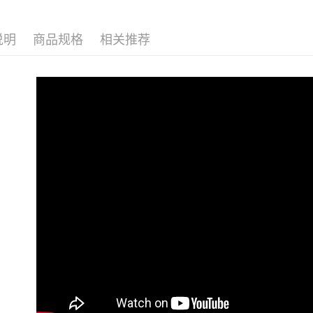
離島宅配
二、付款
每笔NT$2
1. 初次
说明
商品规格
相关推荐
之上限額
海外宅配
2. 結帳金
3. 目前
三、聲明
「AFTE
)所提供，
(包含但不
予 AFT
集、處理、
明』（
http
若款項超過
未成年的
AFTEE。
若您對於
聯繫恩沛
同必要之購
人資料，