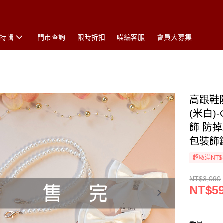
特輯
門市查詢
限時折扣
喵編客服
會員大募集
高跟鞋
(米白)
飾 防
包裝飾
超取满NT$
NT$3,090
NT$5