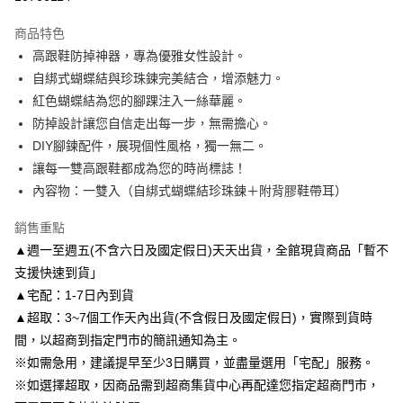
3 期 0 利率 每期
NT$163
21家銀行
商品特色
6 期 0 利率 每期
NT$81
21家銀行
合作金庫商業銀行
第一商業銀行
高跟鞋防掉神器，專為優雅女性設計。
華南商業銀行
彰化商業銀行
合作金庫商業銀行
第一商業銀行
LINE Pay
自綁式蝴蝶結與珍珠鍊完美結合，增添魅力。
上海商業儲蓄銀行
台北富邦商業銀行
華南商業銀行
彰化商業銀行
國泰世華商業銀行
兆豐國際商業銀行
紅色蝴蝶結為您的腳踝注入一絲華麗。
Apple Pay
上海商業儲蓄銀行
台北富邦商業銀行
臺灣中小企業銀行
台中商業銀行
防掉設計讓您自信走出每一步，無需擔心。
國泰世華商業銀行
兆豐國際商業銀行
匯豐（台灣）商業銀行
華泰商業銀行
街口支付
臺灣中小企業銀行
台中商業銀行
DIY腳鍊配件，展現個性風格，獨一無二。
聯邦商業銀行
遠東國際商業銀行
匯豐（台灣）商業銀行
華泰商業銀行
讓每一雙高跟鞋都成為您的時尚標誌！
悠遊付
元大商業銀行
永豐商業銀行
聯邦商業銀行
遠東國際商業銀行
內容物：一雙入（自綁式蝴蝶結珍珠鍊＋附背膠鞋帶耳）
玉山商業銀行
星展（台灣）商業銀行
元大商業銀行
永豐商業銀行
Google Pay
台新國際商業銀行
中國信託商業銀行
玉山商業銀行
星展（台灣）商業銀行
銷售重點
台灣樂天信用卡公司
台新國際商業銀行
中國信託商業銀行
AFTEE先享後付
▲週一至週五(不含六日及國定假日)天天出貨，全館現貨商品「暫不
台灣樂天信用卡公司
相關說明
支援快速到貨」
【關於「AFTEE先享後付」】
▲宅配：1-7日內到貨
ATM付款
AFTEE先享後付是「在收到商品之後才付款」的支付方式。 讓您購物簡單
便利好安心！
▲超取：3~7個工作天內出貨(不含假日及國定假日)，實際到貨時
１．簡單：不需註冊會員、不需綁卡、不需儲值。
間，以超商到指定門市的簡訊通知為主。
運送方式
２．便利：只要手機號碼，簡訊認證，即可結帳。
※如需急用，建議提早至少3日購買，並盡量選用「宅配」服務。
３．安心：先確認商品／服務後，再付款。
付款後全家取貨
※如選擇超取，因商品需到超商集貨中心再配達您指定超商門市，
每筆NT$80，滿NT$3,000(含以上)免運費
【「AFTEE先享後付」結帳流程】