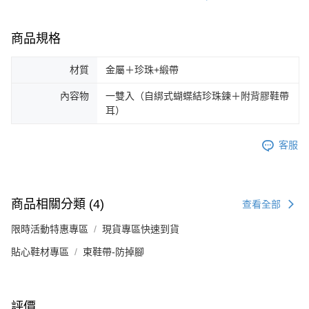
恩沛科技股份有限公司將有權停止該用戶之使用額度並採取法律行動。
商品規格
材質
金屬＋珍珠+緞帶
內容物
一雙入（自綁式蝴蝶結珍珠鍊＋附背膠鞋帶
耳）
客服
商品相關分類 (4)
查看全部
限時活動特惠專區
現貨專區快速到貨
貼心鞋材專區
束鞋帶-防掉腳
評價