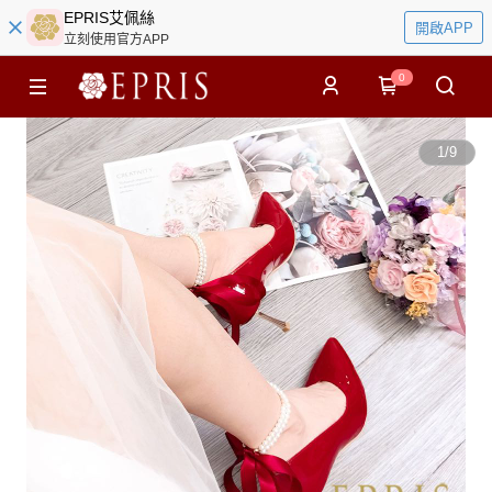
EPRIS艾佩絲
開啟APP
立刻使用官方APP
0
1
/
9