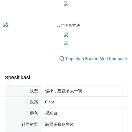
Sila hubungi NP Taiwan Inc. di
cs_tw@netprotections.co.jp
jika anda
mempunyai sebarang kebimbangan mengenai pemprosesan dan
penggunaan pada data peribadi. Jika anda tidak bersetuju dengan data
peribadi yang disenaraikan seperti di atas akan dikumpul dan digunakan
oleh AFTEE, sila jangan gunakan perkhidmatan ini.
Paparkan Butiran Mod Komputer
Spesifikasi
版型
偏小，建議拿大一號
跟高
6 cm
顏色
裸米白
鞋面材質
高質感真皮牛皮