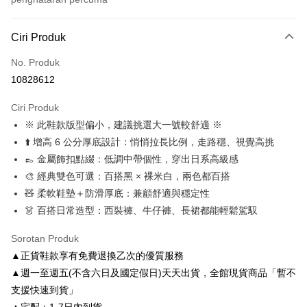
Kaedah Pembayaran
Ciri Produk
Kad Kredit (Bayaran Penuh)
No. Produk
Ansuran Kad Kredit
10828612
3 ansuran pada kadar faedah 0,
NT$860
setiap ansuran
Ciri Produk
21 Bank
6 ansuran pada kadar faedah 0,
NT$430
setiap
Taiwan Cooperative Bank
Bank Komersial Pertama
※ 此鞋款版型偏小，建議挑選大一號較舒適 ※
Hua Nan Commercial
Chang Hwa Commercial
ansuran
21 Bank
Bank
Bank
⬆️ 增高 6 公分厚底設計：悄悄拉長比例，走路穩、視覺高挑
Taiwan Cooperative Bank
Bank Komersial Pertama
LINE Pay
The Shanghai
Bank Komersial Taipei
👞 金屬飾扣點綴：低調中帶個性，穿出日系高級感
Hua Nan Commercial Bank
Chang Hwa Commercial Bank
Commercial & Savings
Fubon
🎨 經典雙色可選：百搭黑 × 裸米白，兩色都百搭
Apple Pay
The Shanghai Commercial &
Bank Komersial Taipei Fubon
Bank
Savings Bank
🧸 柔軟鞋墊＋防滑厚底：兼顧舒適與穩定性
Bank Cathay United
Mega International
JKOPAY
Bank Cathay United
Mega International Commercial
👗 百搭日常造型：西裝褲、牛仔褲、長裙都能輕鬆駕馭
Commercial Bank
Bank
Taiwan Business Bank
Taichung Commercial
Easy Wallet
Taiwan Business Bank
Taichung Commercial Bank
Sorotan Produk
Bank
HSBC Bank (Taiwan) Limited
Hwatai Bank
Google Pay
▲正貨鞋款享有免費退換乙次的優質服務
HSBC Bank (Taiwan)
Hwatai Bank
Union Bank of Taiwan
Far Eastern International Bank
Limited
▲週一至週五(不含六日及國定假日)天天出貨，全館現貨商品「暫不
Yuanta Commercial Bank
Bank SinoPac
AFTEE
Union Bank of Taiwan
Far Eastern International
支援快速到貨」
Bank Komersial E.SUN
DBS Bank
Deskripsi
Bank