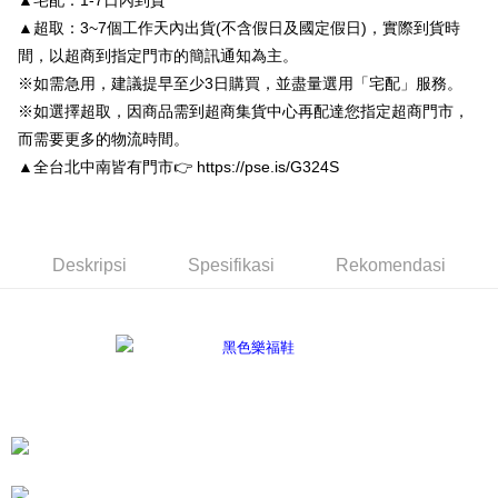
▲宅配：1-7日內到貨
Bank Antarabangsa Taishin
Bank CTBC
Pertama, Mengenai Perkhidmatan AFTEE Beli Sekarang Bayar Kemudian
Yuanta Commercial Bank
Bank SinoPac
Pemindahan ATM
Syarikat Kad Kredit Rakuten
▲超取：3~7個工作天內出貨(不含假日及國定假日)，實際到貨時
1. Dengan memilih AFTEE sebagai kaedah pembayaran, mesej
Bank Komersial E.SUN
DBS Bank
Taiwan
pengesahan AFTEE akan muncul.
間，以超商到指定門市的簡訊通知為主。
Bank Antarabangsa
Bank CTBC
2. Anda boleh meneruskan pembayaran selepas pengesahan SMS.
Pilihan Penghantaran
Taishin
※如需急用，建議提早至少3日購買，並盡量選用「宅配」服務。
3. Tiada bayaran diperlukan apabila pesanan disahkan. Produk akan
Syarikat Kad Kredit
dihantar ke alamat yang ditetapkan.
付款後全家取貨
※如選擇超取，因商品需到超商集貨中心再配達您指定超商門市，
Rakuten Taiwan
4. Setelah pesanan disahkan, anda akan menerima SMS pembayaran
而需要更多的物流時間。
NT$80/pesanan | Penghantaran percuma untuk pesanan
manakala ahli aplikasi akan menerima pemberitahuan tolak aplikasi
▲全台北中南皆有門市👉 https://pse.is/G324S
NT$3,000 atau lebih
AFTEE.
5. Tiada bayaran diperlukan apabila anda menerima produk. Sila buat
pembayaran di empat kedai serbaneka utama, ATM atau perbankan
付款後7-11取貨
dalam talian dengan SMS pembayaran atau pemberitahuan tolak aplikasi
NT$80/pesanan | Penghantaran percuma untuk pesanan
AFTEE.
Deskripsi
Spesifikasi
Rekomendasi
NT$3,000 atau lebih
Sila ambil perhatian bahawa tempoh pembayaran adalah 14 hari. Walau
宅配
bagaimanapun, bagi mereka yang telah memuat turun Aplikasi AFTEE
dan mendaftar sebagai ahli AFTEE boleh menikmati tempoh pembayaran
NT$80/pesanan | Penghantaran percuma untuk pesanan
sehingga 45 hari.
NT$3,000 atau lebih
Tempoh pembayaran dikira dari masa kedai meminta pembayaran anda,
離島宅配
ditambah dengan bilangan hari yang boleh dilanjutkan oleh AFTEE. Anda
boleh melanjutkan tempoh pembayaran anda sebelum anda menerima
NT$220/pesanan
pesanan. Walau bagaimanapun, tiada jaminan bahawa anda boleh
menerima pesanan anda semasa tempoh pembayaran (cth.: produk
海外宅配
Kadar Penghantaran
prapesanan atau produk yang mungkin mengambil masa yang lebih