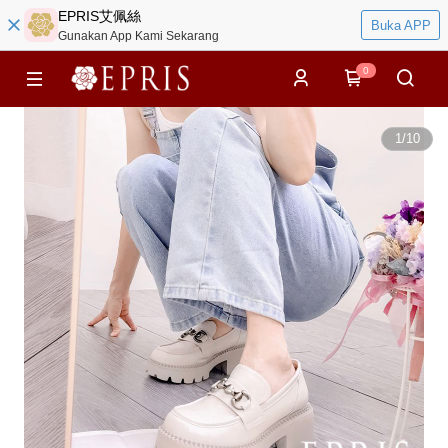
EPRIS艾佩絲
Buka APP
Gunakan App Kami Sekarang
0
1
/
10