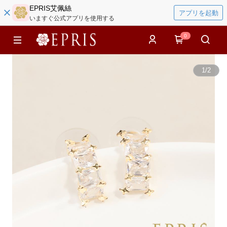
EPRIS艾佩絲
アプリを起動
いますぐ公式アプリを使用する
0
1
/
2