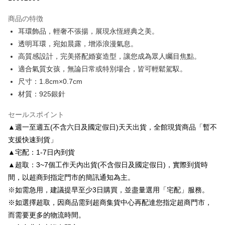
3回払い、金利0、毎回
NT$163
21行の銀行
商品の特徴
6回払い、金利0、毎回
NT$81
21行の銀行
合作金庫商業銀行
第一商業銀行
耳環飾品，輕奢不張揚，展現永恆經典之美。
華南商業銀行
彰化商業銀行
合作金庫商業銀行
第一商業銀行
LINE Pay
透明耳環，宛如晨露，增添浪漫氣息。
上海商業儲蓄銀行
台北富邦商業銀行
華南商業銀行
彰化商業銀行
国泰世華商業銀行
兆豐國際商業銀行
高質感設計，完美搭配婚宴造型，讓您成為眾人矚目焦點。
Apple Pay
上海商業儲蓄銀行
台北富邦商業銀行
台湾中小企業銀行
台中商業銀行
適合氣質女孩，無論日常或特別場合，皆可輕鬆駕馭。
国泰世華商業銀行
兆豐國際商業銀行
HSBC(台湾)商業銀行
華泰商業銀行
JKOPAY
台湾中小企業銀行
台中商業銀行
尺寸：1.8cm×0.7cm
聯邦商業銀行
遠東国際商業銀行
HSBC(台湾)商業銀行
華泰商業銀行
材質：925銀針
Easy Wallet
元大商業銀行
永豐商業銀行
聯邦商業銀行
遠東国際商業銀行
玉山商業銀行
星展(台湾)商業銀行
元大商業銀行
永豐商業銀行
Google Pay
セールスポイント
台新國際商業銀行
中国信託商業銀行
玉山商業銀行
星展(台湾)商業銀行
▲週一至週五(不含六日及國定假日)天天出貨，全館現貨商品「暫不
台湾楽天クレジットカード会社
台新國際商業銀行
中国信託商業銀行
AFTEE代金後払い
支援快速到貨」
台湾楽天クレジットカード会社
説明
▲宅配：1-7日內到貨
一、 AFTEE代金後払いについて
ATM払い
▲超取：3~7個工作天內出貨(不含假日及國定假日)，實際到貨時
1.お支払い方法でAFTEE代金後払いを選択すると、携帯電話認証ウィンド
ウが表示されます。
間，以超商到指定門市的簡訊通知為主。
2.SMSで認証してお支払い手続を進めてください。
配送方法
※如需急用，建議提早至少3日購買，並盡量選用「宅配」服務。
3.注文するときのお支払いは不要です。商品はご指定の住所に配送されま
※如選擇超取，因商品需到超商集貨中心再配達您指定超商門市，
す。
付款後全家取貨
4.ご注文が完了すると、携帯に支払い通知のSMSが届きます。アプリ会員
而需要更多的物流時間。
配送毎にNT$80、NT$3,000以上で送料無料
の場合は、AFTEE アプリプッシュ通知が届きます。