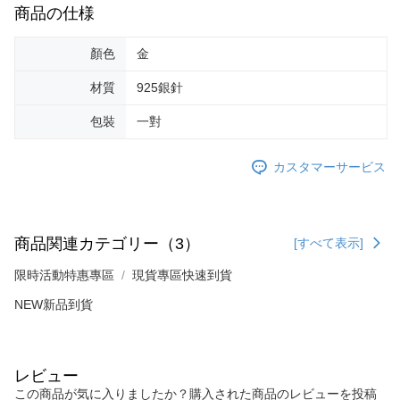
す。AFTEEの個人情報の収集、処理、利用について、詳細はAFTEE公式ホ
商品の仕様
ームページの『個人情報の収集、処理及び利用に関する声明』をご参照く
ださい（
https://aftee.tw/privacypolicy/
）。
顏色
金
AFTEEの初回ご利用の際に、審査を通過すれば、最高額がNT$10,000にな
材質
925銀針
ります。支払い期限を過ぎた場合、その金額に基づいて年利20%の遅延滞
納金が加算されます。未成年の利用者は、事前に法定代理人または後見人
包裝
一對
の同意を得ればAFTEEをご利用いただけます。
個人情報の処理、利用について疑問がある、または関連する法律の権利を
カスタマーサービス
行使したい場合は、ネットプロテクションズ
cs_tw@netprotections.co.jp
にご連絡ください。上記に示した個人情報を、必要な購入注文書とあわせ
てAFTEEにご提供いただく、またはAFTEEにあなたの個人情報の収集、処
理、利用を許可することににご同意いただけない場合は、当サービスを選
択しないでください。
商品関連カテゴリー（3）
[すべて表示]
限時活動特惠專區
現貨專區快速到貨
NEW新品到貨
レビュー
この商品が気に入りましたか？購入された商品のレビューを投稿