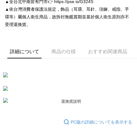
▲全台北中南皆有門市👉 https://pse.is/G324S
5.商品受け取り時のお支払いは不要です。商品を確かめてから、SMSまた
付款後7-11取貨
はアプリの通知に従って、4大コンビニ、またはATM/オンラインバンキン
▲依台灣消費者保護法規定，飾品（耳環、耳針、項鍊、戒指、手
グでお支払いください。
配送毎にNT$80、NT$3,000以上で送料無料
環等）屬個人衛生用品，故拆封無鑑賞期並基於個人衛生原則亦不
受理退換貨。
代金納付期限は最短で 14 日以内ですので、ご注意ください。AFTEE アプ
宅配
リをダウンロードして AFTEE 会員になるとお支払い期限を最長 45 日以内
配送毎にNT$80、NT$3,000以上で送料無料
まで延長できます。
離島宅配
お支払期限は、ショップが請求した期日と、AFTEEで延長できる日数をも
詳細について
商品の仕様
おすすめ関連商品
とに計算されます。AFTEEで注文すると、商品を受け取るまで支払い期限
配送毎にNT$220
を延長できますが、商品を期限内に受け取れない場合があります（例：予
約商品や商品到着日が比較的遅い商品）。そのため、商品到着の有無に関
海外宅配
送料を確認
わらず、AFTEEで指定された期限内にお支払いください。
二、支払い限度額
1.初回 AFTEEを ご利用の際に、認証結果及び当社の審査の結果に基づ
き、限度額が設定されます。
2.決済金額は最低NT$20です。
3.現在、台湾の会員のみご利用いただけます。
三、利用規約「AFTEE代金後払い」（以下当サービスという）はネットプ
ロテクションズ（以下 AFTEE という）が提供し、AFTEEが代金を徴収し
PC版の詳細についてを表示する
ます。当サービスご利用の際に提供しなければならない個人情報（注文者
の氏名、電話番号、受取人の氏名、電話番号、受取人住所を含むがこれに
限らない）は、AFTEEに渡され当サービスで必要な範囲内で利用されま