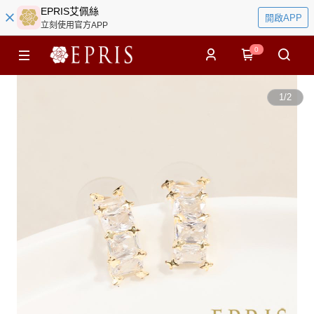
EPRIS艾佩絲
開啟APP
立刻使用官方APP
0
1
/
2