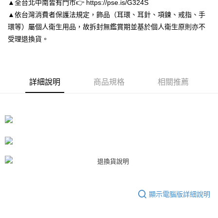
▲全台北中南皆有門市👉 https://pse.is/G324S
１．於結帳方式選擇「AFTEE先享後付」後，將跳轉至「AFTEE先享後付」
付款後7-11取貨
結帳頁面，進行簡訊認證並確認金額後，即可完成結帳。
▲依台灣消費者保護法規定，飾品（耳環、耳針、項鍊、戒指、手
２．訂單成立數日內，您將收到繳費通知簡訊。
每筆NT$80，滿NT$3,000(含以上)免運費
環等）屬個人衛生用品，故拆封無鑑賞期並基於個人衛生原則亦不
３．收到繳費通知簡訊後14天內，點擊此簡訊中的連結，可透過四大超商／
受理退換貨。
ATM／網路銀行／等多元方式進行付款，方視為交易完成。
宅配
※ 請注意：結帳手續完成當下不需立刻繳費，但若您需要取消訂單，請聯絡
每筆NT$80，滿NT$3,000(含以上)免運費
購買商品的店家。未經商家同意取消之訂單仍視為有效，需透過AFTEE先享
後付繳納相關費用。
離島宅配
※ 交易是否成功請以「AFTEE先享後付 」之結帳頁面顯示為準，若有關於
詳細說明
商品規格
相關推薦
是否繳費成功／繳費後需取消欲退款等相關疑問，請聯繫「AFTEE先享後付
每筆NT$220
客戶支援中心」
https://netprotections.freshdesk.com/support/home
海外宅配
查看運費
【注意事項】
１．透過由恩沛科技股份有限公司提供之「AFTEE先享後付」服務完成之交
易，需依本服務之必要範圍內提供個人資料，並將交易相關給付款項請求債
權轉讓予恩沛科技股份有限公司。
２．關於個人資料處理事宜，請瀏覽以下網址：
https://aftee.tw/terms/#terms3
３．未成年的使用者請事先徵得法定代理人或監護人之同意方可使用
「AFTEE先享後付」，若未經同意申辦者引起之損失，本公司不負相關責
任。
４．使用「AFTEE先享後付」時，將依據個別帳號之用戶狀況，依本公司即
顯示電腦版詳細說明
時審查核予不同之上限額度；若仍有額度不足之情形，本公司將視審查結果
請求用戶進行身份認證。
５．嚴禁一人註冊多個帳號或使用他人資訊註冊。若發現惡意使用之情形，