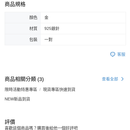
商品規格
恩沛科技股份有限公司將有權停止該用戶之使用額度並採取法律行動。
顏色
金
材質
925銀針
包裝
一對
客服
商品相關分類 (3)
查看全部
限時活動特惠專區
現貨專區快速到貨
NEW新品到貨
評價
喜歡這個商品嗎？購買後給他一個好評吧