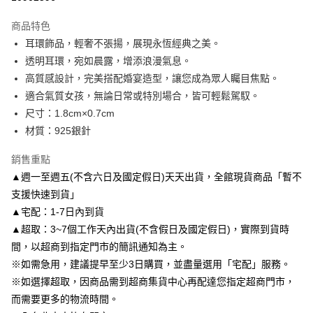
3 期 0 利率 每期
NT$163
21家銀行
商品特色
6 期 0 利率 每期
NT$81
21家銀行
合作金庫商業銀行
第一商業銀行
耳環飾品，輕奢不張揚，展現永恆經典之美。
華南商業銀行
彰化商業銀行
合作金庫商業銀行
第一商業銀行
LINE Pay
透明耳環，宛如晨露，增添浪漫氣息。
上海商業儲蓄銀行
台北富邦商業銀行
華南商業銀行
彰化商業銀行
國泰世華商業銀行
兆豐國際商業銀行
高質感設計，完美搭配婚宴造型，讓您成為眾人矚目焦點。
Apple Pay
上海商業儲蓄銀行
台北富邦商業銀行
臺灣中小企業銀行
台中商業銀行
適合氣質女孩，無論日常或特別場合，皆可輕鬆駕馭。
國泰世華商業銀行
兆豐國際商業銀行
匯豐（台灣）商業銀行
華泰商業銀行
街口支付
臺灣中小企業銀行
台中商業銀行
尺寸：1.8cm×0.7cm
聯邦商業銀行
遠東國際商業銀行
匯豐（台灣）商業銀行
華泰商業銀行
材質：925銀針
悠遊付
元大商業銀行
永豐商業銀行
聯邦商業銀行
遠東國際商業銀行
玉山商業銀行
星展（台灣）商業銀行
元大商業銀行
永豐商業銀行
銷售重點
Google Pay
台新國際商業銀行
中國信託商業銀行
玉山商業銀行
星展（台灣）商業銀行
▲週一至週五(不含六日及國定假日)天天出貨，全館現貨商品「暫不
台灣樂天信用卡公司
台新國際商業銀行
中國信託商業銀行
AFTEE先享後付
支援快速到貨」
台灣樂天信用卡公司
相關說明
▲宅配：1-7日內到貨
【關於「AFTEE先享後付」】
▲超取：3~7個工作天內出貨(不含假日及國定假日)，實際到貨時
ATM付款
AFTEE先享後付是「在收到商品之後才付款」的支付方式。 讓您購物簡單
便利好安心！
間，以超商到指定門市的簡訊通知為主。
１．簡單：不需註冊會員、不需綁卡、不需儲值。
※如需急用，建議提早至少3日購買，並盡量選用「宅配」服務。
運送方式
２．便利：只要手機號碼，簡訊認證，即可結帳。
※如選擇超取，因商品需到超商集貨中心再配達您指定超商門市，
３．安心：先確認商品／服務後，再付款。
付款後全家取貨
而需要更多的物流時間。
每筆NT$80，滿NT$3,000(含以上)免運費
【「AFTEE先享後付」結帳流程】