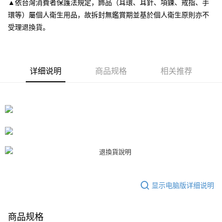
▲依台灣消費者保護法規定，飾品（耳環、耳針、項鍊、戒指、手
APP於四大便利商店‧ATM/網銀等方式進行付款。
付款後7-11取貨
環等）屬個人衛生用品，故拆封無鑑賞期並基於個人衛生原則亦不
請留意繳費期限為 14 天。唯有下載 AFTEE App 成為 AFTEE 會員者方能享
每笔NT$80，满NT$3,000(含以上)免运费
受理退換貨。
有最長 45 天內付款之服務。
宅配
繳費期限，為商家向您請款的時間，再加上使用AFTEE可延長的天數所計算
每笔NT$80，满NT$3,000(含以上)免运费
出。使用AFTEE下訂可以延長您收到商品前的繳費天數，但無法保證一定能
夠在期限內收到商品(例如:預購商品或預計到貨時間較長者)。因此無論收到
详细说明
商品规格
相关推荐
離島宅配
商品與否，仍需要請您在AFTEE規定的時間內完成繳費。
每笔NT$220
二、付款限制
1. 初次使用 AFTEE 時，將依認證結果及本公司審查結果，核予每個人不同
海外宅配
查看运费
之上限額度
2. 結帳金額須大於NT$30
3. 目前僅支援台灣會員
三、聲明條款
「AFTEE先享後付」(下稱本服務)乃由恩沛科技股份有限公司(下稱 AFTEE )
所提供，並由 AFTEE 向您收取款項。因使用本服務所須提供之個人資料(包
含但不限於訂購人姓名、電話，收件人姓名、電話、收件地址)，將交付予
AFTEE 於本服務必要服務範圍內運用。關於 AFTEE 對於個人資料之蒐集、
显示电脑版详细说明
處理、利用，詳參 AFTEE 官網之『個人資料蒐集、處理及利用告知聲明』
（
https://aftee.tw/privacypolicy/
）。
商品规格
若款項超過繳費期限，將根據當次的金額加收年利率 16% 的逾期滯納金。