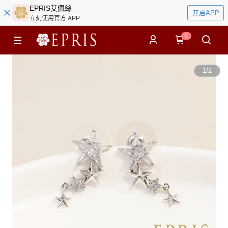
EPRIS艾佩絲
开启APP
立刻使用官方 APP
0
1
/
2