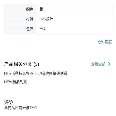
未成年的使用者，請事先徵得法定代理人或監護人之同意方可使用
AFTEE。
顏色
銀
若您對於個人資料之處理、利用有任何疑問，或欲行使相關法律權利，請聯
材質
925銀針
繫恩沛科技股份有限公司。若您不同意我們將上開所示之個人資料，連同必
要之購買訂單資訊提供予 AFTEE ，或讓 AFTEE 蒐集處理利用您的個人資
包裝
一對
料，請勿選用本服務。
客服
产品相关分类 (3)
查看全部
限時活動特惠專區
現貨專區快速到貨
NEW新品到貨
评论
此商品目前未被评论