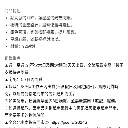
3期 0利率，每期
NT$163
21家银行
商品特色
6期 0利率，每期
NT$81
21家银行
合作金库商业银行
第一商业银行
點亮您的耳畔，讓星星的光芒閃耀。
华南商业银行
彰化商业银行
合作金库商业银行
第一商业银行
LINE Pay
獨特的垂墜設計，展現優雅與靈動。
上海商业储蓄银行
台北富邦商业银行
华南商业银行
彰化商业银行
国泰世华商业银行
兆丰国际商业银行
銀色耳環，完美搭配禮服，提升氣質。
Apple Pay
上海商业储蓄银行
台北富邦商业银行
台湾中小企业银行
台中商业银行
星語心願，滿載祝福與浪漫。
国泰世华商业银行
兆丰国际商业银行
汇丰（台湾）商业银行
华泰商业银行
街口支付
台湾中小企业银行
台中商业银行
材質：925銀針
联邦商业银行
远东国际商业银行
汇丰（台湾）商业银行
华泰商业银行
悠遊付
元大商业银行
永丰商业银行
销售重点
联邦商业银行
远东国际商业银行
玉山商业银行
星展（台湾）商业银行
元大商业银行
永丰商业银行
▲週一至週五(不含六日及國定假日)天天出貨，全館現貨商品「暫不
Google Pay
台新国际商业银行
中国信托商业银行
玉山商业银行
星展（台湾）商业银行
支援快速到貨」
台湾乐天信用卡公司
台新国际商业银行
中国信托商业银行
AFTEE先享后付
▲宅配：1-7日內到貨
台湾乐天信用卡公司
相关说明
▲超取：3~7個工作天內出貨(不含假日及國定假日)，實際到貨時
一、關於 AFTEE先享後付
間，以超商到指定門市的簡訊通知為主。
ATM付款
1. 於付款方式選擇AFTEE先享後付，將跳出AFTEE先享後付手機驗證視
窗。
※如需急用，建議提早至少3日購買，並盡量選用「宅配」服務。
2. 進行簡訊驗證之後，即可完成結帳手續。
※如選擇超取，因商品需到超商集貨中心再配達您指定超商門市，
运送方式
3. 訂單確認後不需事先繳費，商品會配送至您的指定地址。
而需要更多的物流時間。
4. 下訂完成後，您的手機會收到一封繳費通知簡訊，APP會員則會收到
付款後全家取貨
AFTEE APP推播通知。
▲全台北中南皆有門市👉 https://pse.is/G324S
每笔NT$80，满NT$3,000(含以上)免运费
5. 收到商品當下無需繳費，確認無誤後，請再利用繳費通知簡訊或AFTEE