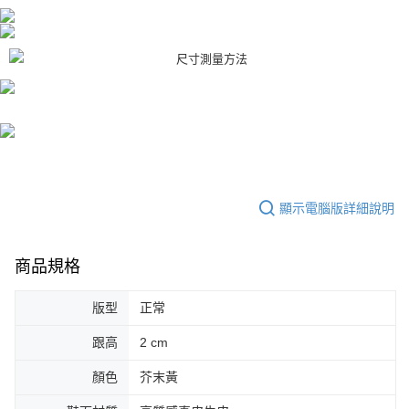
時審查核予不同之上限額度；若仍有額度不足之情形，本公司將視審查結果
請求用戶進行身份認證。
５．嚴禁一人註冊多個帳號或使用他人資訊註冊。若發現惡意使用之情形，
恩沛科技股份有限公司將有權停止該用戶之使用額度並採取法律行動。
顯示電腦版詳細說明
商品規格
版型
正常
跟高
2 cm
顏色
芥末黃