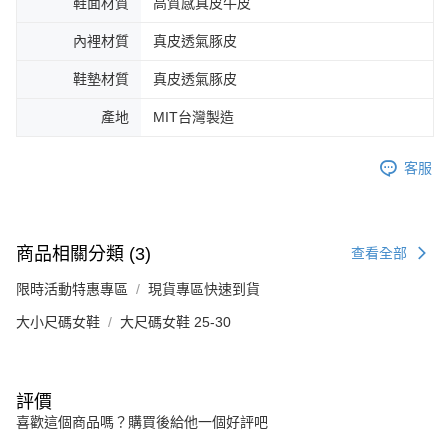
鞋面材質
高質感真皮牛皮
內裡材質
真皮透氣豚皮
鞋墊材質
真皮透氣豚皮
產地
MIT台灣製造
客服
商品相關分類 (3)
查看全部
限時活動特惠專區
現貨專區快速到貨
大小尺碼女鞋
大尺碼女鞋 25-30
評價
喜歡這個商品嗎？購買後給他一個好評吧