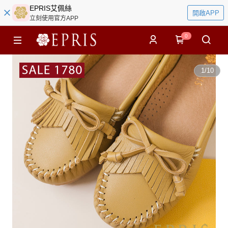
EPRIS艾佩絲
開啟APP
立刻使用官方APP
0
1
/
10