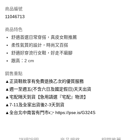
信用卡一次付款
商品編號
信用卡分期付款
11046713
3 期 0 利率 每期
NT$826
21家銀行
商品特色
6 期 0 利率 每期
NT$413
21家銀行
合作金庫商業銀行
第一商業銀行
舒適首選日常穿搭，真皮女鞋推薦
華南商業銀行
彰化商業銀行
合作金庫商業銀行
第一商業銀行
LINE Pay
柔性氣質的設計，時尚又百搭
上海商業儲蓄銀行
台北富邦商業銀行
華南商業銀行
彰化商業銀行
國泰世華商業銀行
兆豐國際商業銀行
舒適好穿流行女鞋，好走不磨腳
Apple Pay
上海商業儲蓄銀行
台北富邦商業銀行
臺灣中小企業銀行
台中商業銀行
跟高：2 cm
國泰世華商業銀行
兆豐國際商業銀行
匯豐（台灣）商業銀行
華泰商業銀行
街口支付
臺灣中小企業銀行
台中商業銀行
聯邦商業銀行
遠東國際商業銀行
銷售重點
匯豐（台灣）商業銀行
華泰商業銀行
悠遊付
元大商業銀行
永豐商業銀行
▲正貨鞋款享有免費退換乙次的優質服務
聯邦商業銀行
遠東國際商業銀行
玉山商業銀行
星展（台灣）商業銀行
元大商業銀行
永豐商業銀行
▲週一至週五(不含六日及國定假日)天天出貨
Google Pay
台新國際商業銀行
中國信託商業銀行
玉山商業銀行
星展（台灣）商業銀行
▲宅配隔天到貨【急用請選『宅配』物流】
台灣樂天信用卡公司
台新國際商業銀行
中國信託商業銀行
AFTEE先享後付
▲7-11及全家出貨後2-3天到貨
台灣樂天信用卡公司
相關說明
▲全台北中南皆有門市👉 https://pse.is/G324S
【關於「AFTEE先享後付」】
ATM付款
AFTEE先享後付是「在收到商品之後才付款」的支付方式。 讓您購物簡單
便利好安心！
１．簡單：不需註冊會員、不需綁卡、不需儲值。
運送方式
２．便利：只要手機號碼，簡訊認證，即可結帳。