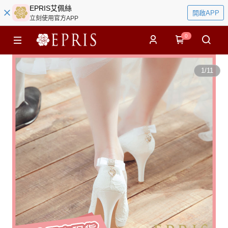
EPRIS艾佩絲
開啟APP
立刻使用官方APP
0
1
/
11