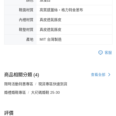
顏色
浪漫白
鞋面材質
高質感蕾絲‧格力特金蔥布
內裡材質
真皮透氣豚皮
鞋墊材質
真皮透氣豚皮
產地
MIT 台灣製造
客服
商品相關分類 (4)
查看全部
限時活動特惠專區
現貨專區快速到貨
婚禮婚鞋專區
大尺碼婚鞋 25-30
評價