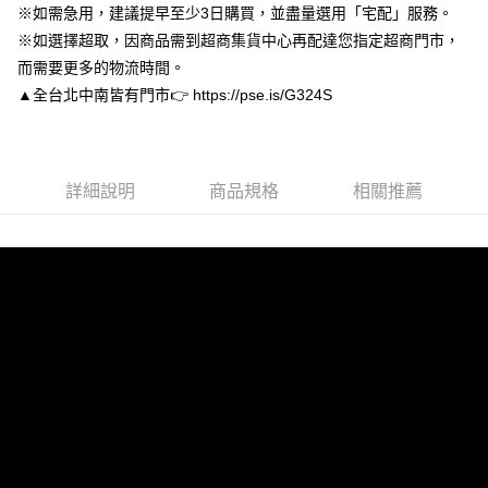
※如需急用，建議提早至少3日購買，並盡量選用「宅配」服務。
３．安心：先確認商品／服務後，再付款。
付款後全家取貨
※如選擇超取，因商品需到超商集貨中心再配達您指定超商門市，
每筆NT$80，滿NT$3,000(含以上)免運費
【「AFTEE先享後付」結帳流程】
而需要更多的物流時間。
１．於結帳方式選擇「AFTEE先享後付」後，將跳轉至「AFTEE先享後付」
付款後7-11取貨
結帳頁面，進行簡訊認證並確認金額後，即可完成結帳。
▲全台北中南皆有門市👉 https://pse.is/G324S
２．訂單成立數日內，您將收到繳費通知簡訊。
每筆NT$80，滿NT$3,000(含以上)免運費
３．收到繳費通知簡訊後14天內，點擊此簡訊中的連結，可透過四大超商／
ATM／網路銀行／等多元方式進行付款，方視為交易完成。
宅配
※ 請注意：結帳手續完成當下不需立刻繳費，但若您需要取消訂單，請聯絡
每筆NT$80，滿NT$3,000(含以上)免運費
詳細說明
商品規格
相關推薦
購買商品的店家。未經商家同意取消之訂單仍視為有效，需透過AFTEE先享
後付繳納相關費用。
離島宅配
※ 交易是否成功請以「AFTEE先享後付 」之結帳頁面顯示為準，若有關於
是否繳費成功／繳費後需取消欲退款等相關疑問，請聯繫「AFTEE先享後付
每筆NT$220
客戶支援中心」
https://netprotections.freshdesk.com/support/home
海外宅配
查看運費
【注意事項】
１．透過由恩沛科技股份有限公司提供之「AFTEE先享後付」服務完成之交
易，需依本服務之必要範圍內提供個人資料，並將交易相關給付款項請求債
權轉讓予恩沛科技股份有限公司。
２．關於個人資料處理事宜，請瀏覽以下網址：
https://aftee.tw/terms/#terms3
３．未成年的使用者請事先徵得法定代理人或監護人之同意方可使用
「AFTEE先享後付」，若未經同意申辦者引起之損失，本公司不負相關責
任。
４．使用「AFTEE先享後付」時，將依據個別帳號之用戶狀況，依本公司即