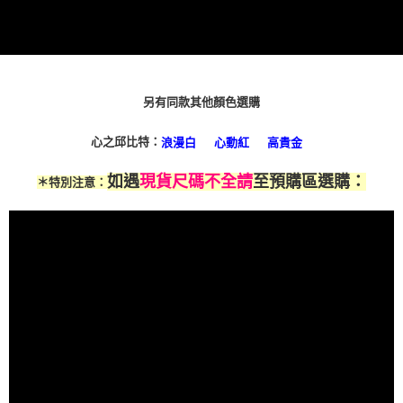
時審查核予不同之上限額度；若仍有額度不足之情形，本公司將視審查結果
請求用戶進行身份認證。
５．嚴禁一人註冊多個帳號或使用他人資訊註冊。若發現惡意使用之情形，
恩沛科技股份有限公司將有權停止該用戶之使用額度並採取法律行動。
另有同款其他顏色選購
心之邱比特：
浪漫白
心動紅
高貴金
如遇
現貨尺碼不全請
至預購區選購：
＊特別注意：