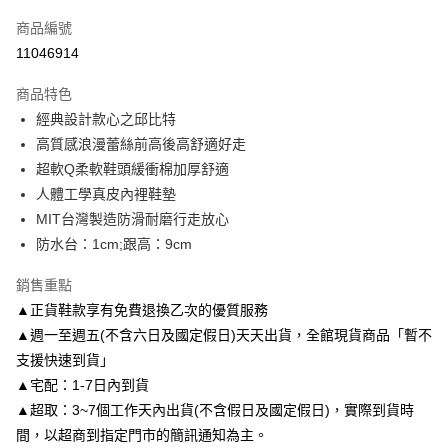
信用卡一次付款
商品編號
信用卡分期付款
11046914
3 期 0 利率 每期
NT$726
21家銀行
商品特色
6 期 0 利率 每期
NT$363
21家銀行
合作金庫商業銀行
第一商業銀行
經典設計款心之邱比特
華南商業銀行
彰化商業銀行
合作金庫商業銀行
第一商業銀行
LINE Pay
高質感浪漫蕾絲前高後高舒適好走
上海商業儲蓄銀行
台北富邦商業銀行
華南商業銀行
彰化商業銀行
國泰世華商業銀行
兆豐國際商業銀行
超軟Q柔軟鞋頭緩衝棉加厚舒適
Apple Pay
上海商業儲蓄銀行
台北富邦商業銀行
臺灣中小企業銀行
台中商業銀行
人體工學真皮內裡鞋墊
國泰世華商業銀行
兆豐國際商業銀行
匯豐（台灣）商業銀行
華泰商業銀行
街口支付
臺灣中小企業銀行
台中商業銀行
MIT台灣製造防滑耐磨行走放心
聯邦商業銀行
遠東國際商業銀行
匯豐（台灣）商業銀行
華泰商業銀行
防水台：1cm;跟高：9cm
悠遊付
元大商業銀行
永豐商業銀行
聯邦商業銀行
遠東國際商業銀行
玉山商業銀行
星展（台灣）商業銀行
元大商業銀行
永豐商業銀行
銷售重點
Google Pay
台新國際商業銀行
中國信託商業銀行
玉山商業銀行
星展（台灣）商業銀行
▲正貨鞋款享有免費退換乙次的優質服務
台灣樂天信用卡公司
台新國際商業銀行
中國信託商業銀行
AFTEE先享後付
▲週一至週五(不含六日及國定假日)天天出貨，全館現貨商品「暫不
台灣樂天信用卡公司
相關說明
支援快速到貨」
【關於「AFTEE先享後付」】
▲宅配：1-7日內到貨
ATM付款
AFTEE先享後付是「在收到商品之後才付款」的支付方式。 讓您購物簡單
便利好安心！
▲超取：3~7個工作天內出貨(不含假日及國定假日)，實際到貨時
１．簡單：不需註冊會員、不需綁卡、不需儲值。
間，以超商到指定門市的簡訊通知為主。
運送方式
２．便利：只要手機號碼，簡訊認證，即可結帳。