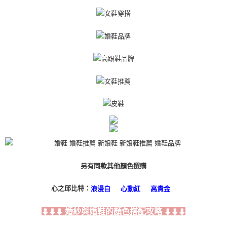
另有同款其他顏色選購
心之邱比特：
浪漫白
心動紅
高貴金
婚紗與婚鞋的顏色搭配攻略
⬇⬇⬇
⬇⬇⬇