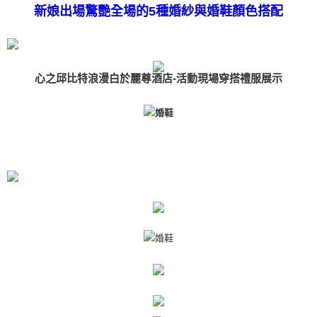
新娘出場驚艷全場的5種婚紗與婚鞋顏色搭配
心之邱比特浪漫白於麗尊酒店-活動現場穿搭禮服展示