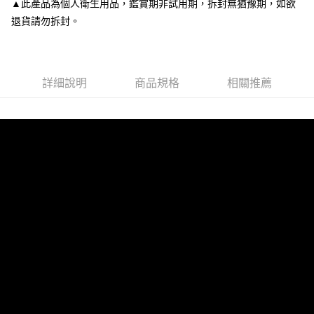
▲此產品為個人衛生用品，鑑賞期非試用期，拆封無猶豫期，如欲
１．於結帳方式選擇「AFTEE先享後付」後，將跳轉至「AFTEE先享後付」
付款後7-11取貨
結帳頁面，進行簡訊認證並確認金額後，即可完成結帳。
退貨請勿拆封。
２．訂單成立數日內，您將收到繳費通知簡訊。
每筆NT$80，滿NT$3,000(含以上)免運費
３．收到繳費通知簡訊後14天內，點擊此簡訊中的連結，可透過四大超商／
ATM／網路銀行／等多元方式進行付款，方視為交易完成。
宅配
※ 請注意：結帳手續完成當下不需立刻繳費，但若您需要取消訂單，請聯絡
每筆NT$80，滿NT$3,000(含以上)免運費
詳細說明
商品規格
相關推薦
購買商品的店家。未經商家同意取消之訂單仍視為有效，需透過AFTEE先享
後付繳納相關費用。
離島宅配
※ 交易是否成功請以「AFTEE先享後付 」之結帳頁面顯示為準，若有關於
是否繳費成功／繳費後需取消欲退款等相關疑問，請聯繫「AFTEE先享後付
每筆NT$220
客戶支援中心」
https://netprotections.freshdesk.com/support/home
海外宅配
查看運費
【注意事項】
１．透過由恩沛科技股份有限公司提供之「AFTEE先享後付」服務完成之交
易，需依本服務之必要範圍內提供個人資料，並將交易相關給付款項請求債
權轉讓予恩沛科技股份有限公司。
２．關於個人資料處理事宜，請瀏覽以下網址：
https://aftee.tw/terms/#terms3
３．未成年的使用者請事先徵得法定代理人或監護人之同意方可使用
「AFTEE先享後付」，若未經同意申辦者引起之損失，本公司不負相關責
任。
４．使用「AFTEE先享後付」時，將依據個別帳號之用戶狀況，依本公司即
時審查核予不同之上限額度；若仍有額度不足之情形，本公司將視審查結果
請求用戶進行身份認證。
５．嚴禁一人註冊多個帳號或使用他人資訊註冊。若發現惡意使用之情形，