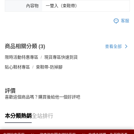
內容物
一雙入（束鞋帶）
客服
商品相關分類 (3)
查看全部
限時活動特惠專區
現貨專區快速到貨
貼心鞋材專區
束鞋帶-防掉腳
評價
喜歡這個商品嗎？購買後給他一個好評吧
本分類熱銷
全站排行