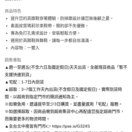
3 期 0 利率 每期
NT$130
21家銀行
商品特色
6 期 0 利率 每期
NT$65
21家銀行
合作金庫商業銀行
第一商業銀行
提升您的高跟鞋穿著體驗，防掉跟設計讓您無後顧之憂。
華南商業銀行
彰化商業銀行
合作金庫商業銀行
第一商業銀行
LINE Pay
素面皮質瑪莉珍束鞋帶，簡約卻不失優雅。
上海商業儲蓄銀行
台北富邦商業銀行
華南商業銀行
彰化商業銀行
國泰世華商業銀行
兆豐國際商業銀行
專為免打孔需求設計，安裝輕鬆方便。
Apple Pay
上海商業儲蓄銀行
台北富邦商業銀行
臺灣中小企業銀行
台中商業銀行
適用於高跟鞋與舞鞋，讓每一步都自信滿滿。
國泰世華商業銀行
兆豐國際商業銀行
匯豐（台灣）商業銀行
華泰商業銀行
街口支付
臺灣中小企業銀行
台中商業銀行
內容物：一雙入
聯邦商業銀行
遠東國際商業銀行
匯豐（台灣）商業銀行
華泰商業銀行
悠遊付
元大商業銀行
永豐商業銀行
銷售重點
聯邦商業銀行
遠東國際商業銀行
玉山商業銀行
星展（台灣）商業銀行
元大商業銀行
永豐商業銀行
▲週一至週五(不含六日及國定假日)天天出貨，全館現貨商品「暫不
Google Pay
台新國際商業銀行
中國信託商業銀行
玉山商業銀行
星展（台灣）商業銀行
支援快速到貨」
台灣樂天信用卡公司
台新國際商業銀行
中國信託商業銀行
AFTEE先享後付
▲宅配：1-7日內到貨
台灣樂天信用卡公司
相關說明
▲超取：3~7個工作天內出貨(不含假日及國定假日)，實際到貨時
【關於「AFTEE先享後付」】
間，以超商到指定門市的簡訊通知為主。
ATM付款
AFTEE先享後付是「在收到商品之後才付款」的支付方式。 讓您購物簡單
便利好安心！
※如需急用，建議提早至少3日購買，並盡量選用「宅配」服務。
１．簡單：不需註冊會員、不需綁卡、不需儲值。
※如選擇超取，因商品需到超商集貨中心再配達您指定超商門市，
運送方式
２．便利：只要手機號碼，簡訊認證，即可結帳。
而需要更多的物流時間。
３．安心：先確認商品／服務後，再付款。
付款後全家取貨
▲全台北中南皆有門市👉 https://pse.is/G324S
每筆NT$80，滿NT$3,000(含以上)免運費
【「AFTEE先享後付」結帳流程】