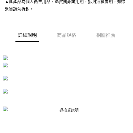
▲此產品為個人衛生用品，鑑賞期非試用期，拆封無猶豫期，如欲
１．於結帳方式選擇「AFTEE先享後付」後，將跳轉至「AFTEE先享後付」
付款後7-11取貨
結帳頁面，進行簡訊認證並確認金額後，即可完成結帳。
退貨請勿拆封。
２．訂單成立數日內，您將收到繳費通知簡訊。
每筆NT$80，滿NT$3,000(含以上)免運費
３．收到繳費通知簡訊後14天內，點擊此簡訊中的連結，可透過四大超商／
ATM／網路銀行／等多元方式進行付款，方視為交易完成。
宅配
※ 請注意：結帳手續完成當下不需立刻繳費，但若您需要取消訂單，請聯絡
每筆NT$80，滿NT$3,000(含以上)免運費
詳細說明
商品規格
相關推薦
購買商品的店家。未經商家同意取消之訂單仍視為有效，需透過AFTEE先享
後付繳納相關費用。
離島宅配
※ 交易是否成功請以「AFTEE先享後付 」之結帳頁面顯示為準，若有關於
是否繳費成功／繳費後需取消欲退款等相關疑問，請聯繫「AFTEE先享後付
每筆NT$220
客戶支援中心」
https://netprotections.freshdesk.com/support/home
海外宅配
查看運費
【注意事項】
１．透過由恩沛科技股份有限公司提供之「AFTEE先享後付」服務完成之交
易，需依本服務之必要範圍內提供個人資料，並將交易相關給付款項請求債
權轉讓予恩沛科技股份有限公司。
２．關於個人資料處理事宜，請瀏覽以下網址：
https://aftee.tw/terms/#terms3
３．未成年的使用者請事先徵得法定代理人或監護人之同意方可使用
「AFTEE先享後付」，若未經同意申辦者引起之損失，本公司不負相關責
任。
４．使用「AFTEE先享後付」時，將依據個別帳號之用戶狀況，依本公司即
時審查核予不同之上限額度；若仍有額度不足之情形，本公司將視審查結果
請求用戶進行身份認證。
５．嚴禁一人註冊多個帳號或使用他人資訊註冊。若發現惡意使用之情形，