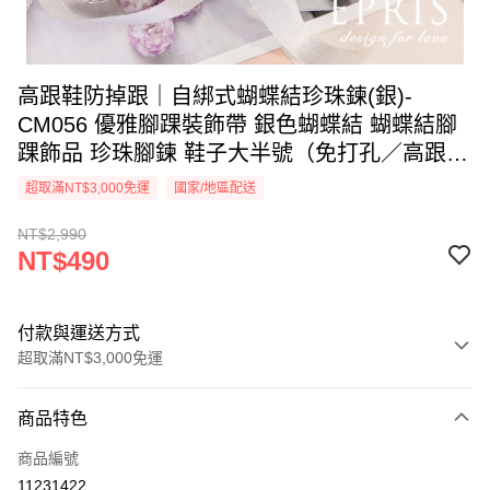
高跟鞋防掉跟｜自綁式蝴蝶結珍珠鍊(銀)-
CM056 優雅腳踝裝飾帶 銀色蝴蝶結 蝴蝶結腳
踝飾品 珍珠腳鍊 鞋子大半號（免打孔／高跟鞋
適用）
超取滿NT$3,000免運
國家/地區配送
NT$2,990
NT$490
付款與運送方式
超取滿NT$3,000免運
付款方式
商品特色
信用卡一次付款
商品編號
信用卡分期付款
11231422