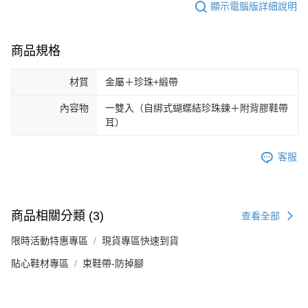
顯示電腦版詳細說明
恩沛科技股份有限公司將有權停止該用戶之使用額度並採取法律行動。
商品規格
材質
金屬＋珍珠+緞帶
內容物
一雙入（自綁式蝴蝶結珍珠鍊＋附背膠鞋帶
耳）
客服
商品相關分類 (3)
查看全部
限時活動特惠專區
現貨專區快速到貨
貼心鞋材專區
束鞋帶-防掉腳