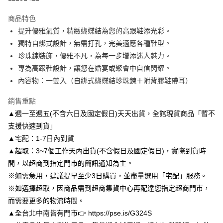
3 期 0 利率 每期
NT$163
21家銀行
商品特色
6 期 0 利率 每期
NT$81
21家銀行
合作金庫商業銀行
第一商業銀行
提升優雅氣質，精緻蝴蝶結為您的高跟鞋添光彩。
華南商業銀行
彰化商業銀行
合作金庫商業銀行
第一商業銀行
LINE Pay
獨特自綁式設計，無需打孔，完美適應各種鞋型。
上海商業儲蓄銀行
台北富邦商業銀行
華南商業銀行
彰化商業銀行
國泰世華商業銀行
兆豐國際商業銀行
珍珠鍊裝飾，優雅不凡，為每一步增添迷人魅力。
Apple Pay
上海商業儲蓄銀行
台北富邦商業銀行
臺灣中小企業銀行
台中商業銀行
專為高跟鞋設計，讓您在婚宴或聚會中自信閃耀。
國泰世華商業銀行
兆豐國際商業銀行
匯豐（台灣）商業銀行
華泰商業銀行
街口支付
臺灣中小企業銀行
台中商業銀行
內容物：一雙入（自綁式蝴蝶結珍珠鍊＋附背膠鞋帶耳）
聯邦商業銀行
遠東國際商業銀行
匯豐（台灣）商業銀行
華泰商業銀行
悠遊付
元大商業銀行
永豐商業銀行
銷售重點
聯邦商業銀行
遠東國際商業銀行
玉山商業銀行
星展（台灣）商業銀行
元大商業銀行
永豐商業銀行
▲週一至週五(不含六日及國定假日)天天出貨，全館現貨商品「暫不
Google Pay
台新國際商業銀行
中國信託商業銀行
玉山商業銀行
星展（台灣）商業銀行
支援快速到貨」
台灣樂天信用卡公司
台新國際商業銀行
中國信託商業銀行
AFTEE先享後付
▲宅配：1-7日內到貨
台灣樂天信用卡公司
相關說明
▲超取：3~7個工作天內出貨(不含假日及國定假日)，實際到貨時
【關於「AFTEE先享後付」】
間，以超商到指定門市的簡訊通知為主。
ATM付款
AFTEE先享後付是「在收到商品之後才付款」的支付方式。 讓您購物簡單
便利好安心！
※如需急用，建議提早至少3日購買，並盡量選用「宅配」服務。
１．簡單：不需註冊會員、不需綁卡、不需儲值。
※如選擇超取，因商品需到超商集貨中心再配達您指定超商門市，
運送方式
２．便利：只要手機號碼，簡訊認證，即可結帳。
而需要更多的物流時間。
３．安心：先確認商品／服務後，再付款。
付款後全家取貨
▲全台北中南皆有門市👉 https://pse.is/G324S
每筆NT$80，滿NT$3,000(含以上)免運費
【「AFTEE先享後付」結帳流程】