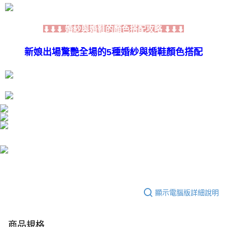
時審查核予不同之上限額度；若仍有額度不足之情形，本公司將視審查結果
請求用戶進行身份認證。
５．嚴禁一人註冊多個帳號或使用他人資訊註冊。若發現惡意使用之情形，
婚紗與婚鞋的顏色搭配攻略
⬇⬇⬇
⬇⬇⬇
恩沛科技股份有限公司將有權停止該用戶之使用額度並採取法律行動。
新娘出場驚艷全場的5種婚紗與婚鞋顏色搭配
顯示電腦版詳細說明
商品規格