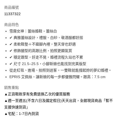
信用卡一次付款
商品編號
信用卡分期付款
11337322
3 期 0 利率 每期
NT$1,660
21家銀行
商品特色
6 期 0 利率 每期
NT$830
21家銀行
合作金庫商業銀行
第一商業銀行
雪霧女神｜蕾絲婚鞋・蕾絲白
華南商業銀行
彰化商業銀行
合作金庫商業銀行
第一商業銀行
LINE Pay
✔ 典雅蕾絲設計，禮服、白紗、敬酒服都好搭
上海商業儲蓄銀行
台北富邦商業銀行
華南商業銀行
彰化商業銀行
國泰世華商業銀行
兆豐國際商業銀行
✔ 柔軟鞋墊＋不磨腳內裡，整天穿也舒適
Apple Pay
上海商業儲蓄銀行
台北富邦商業銀行
臺灣中小企業銀行
台中商業銀行
✔ 修飾腿型的高跟比例，拍照更顯氣質
國泰世華商業銀行
兆豐國際商業銀行
匯豐（台灣）商業銀行
華泰商業銀行
街口支付
臺灣中小企業銀行
台中商業銀行
✔ 穩定跟型，好走不晃，婚禮流程久站也不累
聯邦商業銀行
遠東國際商業銀行
匯豐（台灣）商業銀行
華泰商業銀行
✔ 尺寸 21.5–25.5，小腳新娘也能找到完美版型
悠遊付
元大商業銀行
永豐商業銀行
聯邦商業銀行
遠東國際商業銀行
從走紅毯、進場、拍照到送客，一雙鞋就能撐起妳的夢幻婚禮。
玉山商業銀行
星展（台灣）商業銀行
元大商業銀行
永豐商業銀行
Google Pay
EPRIS 艾佩絲・讓新娘的每一步都優雅閃耀。跟高：7.5 cm
台新國際商業銀行
中國信託商業銀行
玉山商業銀行
星展（台灣）商業銀行
台灣樂天信用卡公司
台新國際商業銀行
中國信託商業銀行
AFTEE先享後付
銷售重點
台灣樂天信用卡公司
相關說明
▲正貨鞋款享有免費退換乙次的優質服務
【關於「AFTEE先享後付」】
▲週一至週五(不含六日及國定假日)天天出貨，全館現貨商品「暫不
ATM付款
AFTEE先享後付是「在收到商品之後才付款」的支付方式。 讓您購物簡單
便利好安心！
支援快速到貨」
１．簡單：不需註冊會員、不需綁卡、不需儲值。
▲宅配：1-7日內到貨
運送方式
２．便利：只要手機號碼，簡訊認證，即可結帳。