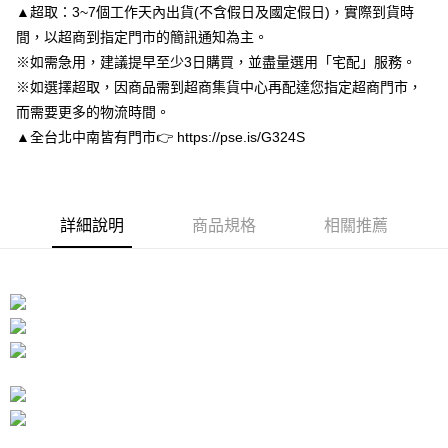
▲超取：3~7個工作天內出貨(不含假日及國定假日)，實際到貨時
３．安心：先確認商品／服務後，再付款。
付款後全家取貨
間，以超商到指定門市的簡訊通知為主。
每筆NT$80，滿NT$3,000(含以上)免運費
【「AFTEE先享後付」結帳流程】
※如需急用，建議提早至少3日購買，並盡量選用「宅配」服務。
１．於結帳方式選擇「AFTEE先享後付」後，將跳轉至「AFTEE先享後付」
付款後7-11取貨
結帳頁面，進行簡訊認證並確認金額後，即可完成結帳。
※如選擇超取，因商品需到超商集貨中心再配達您指定超商門市，
２．訂單成立數日內，您將收到繳費通知簡訊。
每筆NT$80，滿NT$3,000(含以上)免運費
而需要更多的物流時間。
３．收到繳費通知簡訊後14天內，點擊此簡訊中的連結，可透過四大超商／
▲全台北中南皆有門市👉 https://pse.is/G324S
ATM／網路銀行／等多元方式進行付款，方視為交易完成。
宅配
※ 請注意：結帳手續完成當下不需立刻繳費，但若您需要取消訂單，請聯絡
每筆NT$80，滿NT$3,000(含以上)免運費
購買商品的店家。未經商家同意取消之訂單仍視為有效，需透過AFTEE先享
後付繳納相關費用。
離島宅配
※ 交易是否成功請以「AFTEE先享後付 」之結帳頁面顯示為準，若有關於
詳細說明
商品規格
相關推薦
是否繳費成功／繳費後需取消欲退款等相關疑問，請聯繫「AFTEE先享後付
每筆NT$220
客戶支援中心」
https://netprotections.freshdesk.com/support/home
海外宅配
查看運費
【注意事項】
１．透過由恩沛科技股份有限公司提供之「AFTEE先享後付」服務完成之交
易，需依本服務之必要範圍內提供個人資料，並將交易相關給付款項請求債
權轉讓予恩沛科技股份有限公司。
２．關於個人資料處理事宜，請瀏覽以下網址：
https://aftee.tw/terms/#terms3
３．未成年的使用者請事先徵得法定代理人或監護人之同意方可使用
「AFTEE先享後付」，若未經同意申辦者引起之損失，本公司不負相關責
任。
４．使用「AFTEE先享後付」時，將依據個別帳號之用戶狀況，依本公司即