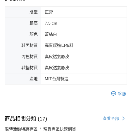
版型
正常
跟高
7.5 cm
顏色
蕾絲白
鞋面材質
高質感進口布料
內裡材質
真皮透氣豚皮
鞋墊材質
真皮透氣豚皮
產地
MIT台灣製造
客服
商品相關分類 (17)
查看全部
限時活動特惠專區
現貨專區快速到貨