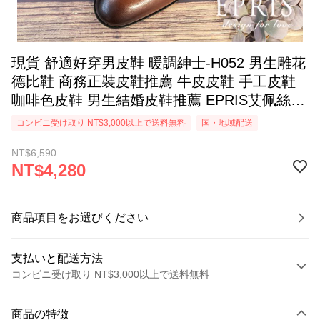
現貨 舒適好穿男皮鞋 暖調紳士-H052 男生雕花
德比鞋 商務正裝皮鞋推薦 牛皮皮鞋 手工皮鞋
咖啡色皮鞋 男生結婚皮鞋推薦 EPRIS艾佩絲-
紳士咖
コンビニ受け取り NT$3,000以上で送料無料
国・地域配送
NT$6,590
NT$4,280
商品項目をお選びください
支払いと配送方法
コンビニ受け取り NT$3,000以上で送料無料
お支払い方法
商品の特徴