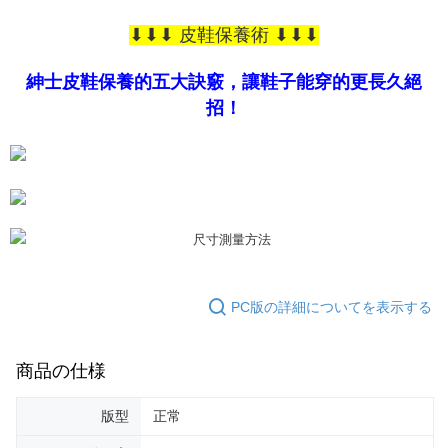
ます。当サービスご利用の際に提供しなければならない個人情報（注文者
の氏名、電話番号、受取人の氏名、電話番号、受取人住所を含むがこれに
⬇⬇⬇ 皮鞋保養術 ⬇⬇⬇
限らない）は、AFTEEに渡され当サービスで必要な範囲内で利用されま
す。AFTEEの個人情報の収集、処理、利用について、詳細はAFTEE公式ホ
紳士皮鞋保養的五大訣竅，讓鞋子能穿的更長久絕
ームページの『個人情報の収集、処理及び利用に関する声明』をご参照く
ださい（
https://aftee.tw/privacypolicy/
）。
招！
AFTEEの初回ご利用の際に、審査を通過すれば、最高額がNT$10,000にな
ります。支払い期限を過ぎた場合、その金額に基づいて年利20%の遅延滞
納金が加算されます。未成年の利用者は、事前に法定代理人または後見人
の同意を得ればAFTEEをご利用いただけます。
個人情報の処理、利用について疑問がある、または関連する法律の権利を
行使したい場合は、ネットプロテクションズ
cs_tw@netprotections.co.jp
にご連絡ください。上記に示した個人情報を、必要な購入注文書とあわせ
てAFTEEにご提供いただく、またはAFTEEにあなたの個人情報の収集、処
理、利用を許可することににご同意いただけない場合は、当サービスを選
PC版の詳細についてを表示する
択しないでください。
商品の仕様
版型
正常