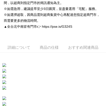
間，以超商到指定門市的簡訊通知為主。
す。
付款後全家取貨
4.ご注文が完了すると、携帯に支払い通知のSMSが届きます。アプリ会員
※如需急用，建議提早至少3日購買，並盡量選用「宅配」服務。
配送毎にNT$80、NT$3,000以上で送料無料
の場合は、AFTEE アプリプッシュ通知が届きます。
※如選擇超取，因商品需到超商集貨中心再配達您指定超商門市，
5.商品受け取り時のお支払いは不要です。商品を確かめてから、SMSまた
付款後7-11取貨
はアプリの通知に従って、4大コンビニ、またはATM/オンラインバンキン
而需要更多的物流時間。
グでお支払いください。
配送毎にNT$80、NT$3,000以上で送料無料
▲全台北中南皆有門市👉 https://pse.is/G324S
代金納付期限は最短で 14 日以内ですので、ご注意ください。AFTEE アプ
宅配
リをダウンロードして AFTEE 会員になるとお支払い期限を最長 45 日以内
配送毎にNT$80、NT$3,000以上で送料無料
まで延長できます。
詳細について
商品の仕様
おすすめ関連商品
離島宅配
お支払期限は、ショップが請求した期日と、AFTEEで延長できる日数をも
とに計算されます。AFTEEで注文すると、商品を受け取るまで支払い期限
配送毎にNT$220
を延長できますが、商品を期限内に受け取れない場合があります（例：予
約商品や商品到着日が比較的遅い商品）。そのため、商品到着の有無に関
海外宅配
送料を確認
わらず、AFTEEで指定された期限内にお支払いください。
二、支払い限度額
1.初回 AFTEEを ご利用の際に、認証結果及び当社の審査の結果に基づ
き、限度額が設定されます。
2.決済金額は最低NT$20です。
3.現在、台湾の会員のみご利用いただけます。
三、利用規約「AFTEE代金後払い」（以下当サービスという）はネットプ
ロテクションズ（以下 AFTEE という）が提供し、AFTEEが代金を徴収し