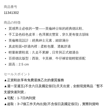
クレジットカード1回払い
商品番号
クレジットカード分割払い
11341302
3回払い、金利0、毎回
NT$1,426
21行の銀行
商品の特徴
6回払い、金利0、毎回
NT$713
21行の銀行
合作金庫商業銀行
第一商業銀行
質感男士必收的一雙——英倫紳士味的經典德比鞋。
華南商業銀行
彰化商業銀行
合作金庫商業銀行
第一商業銀行
LINE Pay
手工染色棕色皮革：色澤層次豐富，穿久更有復古韻味
上海商業儲蓄銀行
台北富邦商業銀行
華南商業銀行
彰化商業銀行
国泰世華商業銀行
兆豐國際商業銀行
英倫雕花設計：經典紳士元素，細節滿分
Apple Pay
上海商業儲蓄銀行
台北富邦商業銀行
台湾中小企業銀行
台中商業銀行
真皮鞋面×舒適內裡：柔軟包覆、透氣舒適
国泰世華商業銀行
兆豐國際商業銀行
HSBC(台湾)商業銀行
華泰商業銀行
JKOPAY
台湾中小企業銀行
台中商業銀行
輕量耐磨鞋底：久走不累腳，日常與正式都適合
聯邦商業銀行
遠東国際商業銀行
HSBC(台湾)商業銀行
華泰商業銀行
百搭德比版型：西裝、卡其褲、牛仔褲皆能輕鬆搭配
Easy Wallet
元大商業銀行
永豐商業銀行
聯邦商業銀行
遠東国際商業銀行
跟高：2.5 cm
玉山商業銀行
星展(台湾)商業銀行
元大商業銀行
永豐商業銀行
Google Pay
台新國際商業銀行
中国信託商業銀行
玉山商業銀行
星展(台湾)商業銀行
セールスポイント
台湾楽天クレジットカード会社
台新國際商業銀行
中国信託商業銀行
AFTEE代金後払い
▲正貨鞋款享有免費退換乙次的優質服務
台湾楽天クレジットカード会社
説明
▲週一至週五(不含六日及國定假日)天天出貨，全館現貨商品「暫不
一、 AFTEE代金後払いについて
ATM払い
支援快速到貨」
1.お支払い方法でAFTEE代金後払いを選択すると、携帯電話認証ウィンド
ウが表示されます。
▲宅配：1-7日內到貨
2.SMSで認証してお支払い手続を進めてください。
配送方法
▲超取：3~7個工作天內出貨(不含假日及國定假日)，實際到貨時
3.注文するときのお支払いは不要です。商品はご指定の住所に配送されま