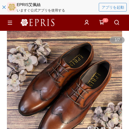
EPRIS艾佩絲
アプリを起動
いますぐ公式アプリを使用する
0
1
/
7