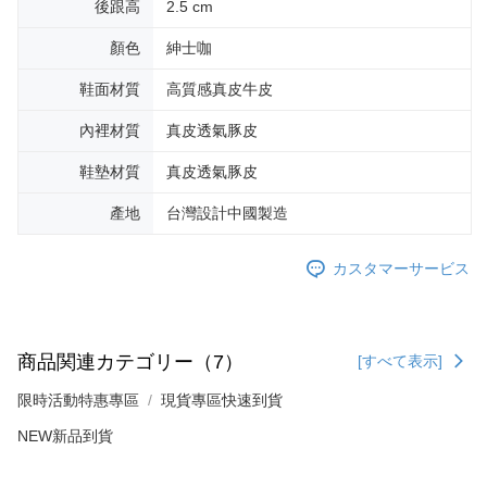
後跟高
2.5 cm
顏色
紳士咖
鞋面材質
高質感真皮牛皮
內裡材質
真皮透氣豚皮
鞋墊材質
真皮透氣豚皮
產地
台灣設計中國製造
カスタマーサービス
商品関連カテゴリー（7）
[すべて表示]
限時活動特惠專區
現貨專區快速到貨
NEW新品到貨