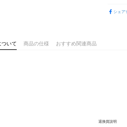
配送毎にNT
（例：予
限時活動
の有無に関
シェア
海外宅配
NEW新品
二、支払
1.初回 
配件飾品
き、限度
2.決済金額
3.現在、
について
商品の仕様
おすすめ関連商品
三、利用規
プロテクシ
します。
文者の氏
これに限ら
されます。
AFTEE
明』をご
AFTEE
なります。
延滞納金
後見人の同
個人情報
を行使し