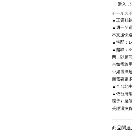
Easy Walle
元大商
滑入，
聯邦商
玉山商
元大商
Google Pa
セールス
台新國
玉山商
▲正貨鞋
台湾楽
台新國
AFTEE
▲週一至週
台湾楽
説明
不支援快
一、 AF
ATM払い
1.お支払
▲宅配：1
ドウが表
▲超取：3
2.SMS
間，以超
3.注文す
配送方法
す。
※如需急
4.ご注文
付款後全
※如選擇
員の場合は
配送毎にNT
5.商品受
而需要更
たはアプリ
▲全台北中南皆
付款後7-1
ングでお
▲依台灣
配送毎にNT
代金納付期
環等）屬
プリをダウ
宅配
受理退換
以内まで
配送毎にNT
お支払期限
離島宅配
もとに計算
商品関連
期限を延