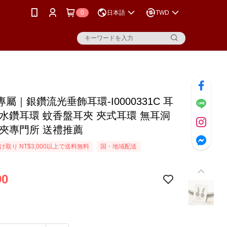
0
日本語
TWD
屬｜銀鑽流光垂飾耳環-I0000331C 耳
 水鑽耳環 蚊香盤耳夾 夾式耳環 無耳洞
耳夾專門所 送禮推薦
取り NT$3,000以上で送料無料
国・地域配送
90