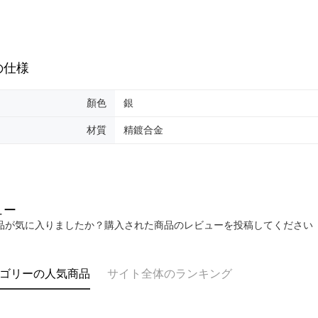
cs_tw@netp
を、必要な
AFTEE
意いただ
の仕様
顏色
銀
材質
精鍍合金
ュー
品が気に入りましたか？購入された商品のレビューを投稿してください
ゴリーの人気商品
サイト全体のランキング