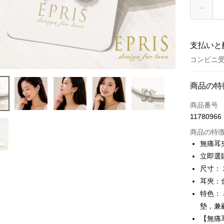
支払いと
コンビニ受
お支払い
商品の特
クレジット
商品番号
11780966
クレジッ
商品の特
3回払
無痛耳
6回払
合作金
立即選
華南商
合作金
尺寸： 2
LINE Pay
上海商
華南商
耳夾：
国泰世
Apple Pay
上海商
特色：
台湾中
国泰世
墊，兼
HSBC
JKOPAY
台湾中
聯邦商
【無痛
HSBC