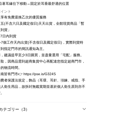
t
業銀行
永豐商業銀行
沿著耳緣往下移動→固定於耳垂最舒適的位置
業銀行
遠東国際商業銀行
業銀行
星展(台湾)商業銀行
業銀行
永豐商業銀行
y
ポイント
際商業銀行
中国信託商業銀行
業銀行
星展(台湾)商業銀行
款享有免費退換乙次的優質服務
天クレジットカード会社
際商業銀行
中国信託商業銀行
代金後払い
五(不含六日及國定假日)天天出貨，全館現貨商品「暫
天クレジットカード会社
速到貨」
TEE代金後払いについて
い方法でAFTEE代金後払いを選択すると、携帯電話認証ウィン
-7日內到貨
示されます。
~7個工作天內出貨(不含假日及國定假日)，實際到貨時
で認証してお支払い手続を進めてください。
商到指定門市的簡訊通知為主。
るときのお支払いは不要です。商品はご指定の住所に配送されま
用，建議提早至少3日購買，並盡量選用「宅配」服務。
が完了すると、携帯に支払い通知のSMSが届きます。アプリ会
家取貨
超取，因商品需到超商集貨中心再配達您指定超商門市，
、AFTEE アプリプッシュ通知が届きます。
$80、NT$3,000以上で送料無料
け取り時のお支払いは不要です。商品を確かめてから、SMSま
多的物流時間。
の通知に従って、4大コンビニ、またはATM/オンラインバンキ
有門市👉 https://pse.is/G324S
1取貨
支払いください。
消費者保護法規定，飾品（耳環、耳針、項鍊、戒指、手
$80、NT$3,000以上で送料無料
限は最短で 14 日以内ですので、ご注意ください。AFTEE ア
個人衛生用品，故拆封無鑑賞期並基於個人衛生原則亦不
ンロードして AFTEE 会員になるとお支払い期限を最長 45 日
貨。
延長できます。
$80、NT$3,000以上で送料無料
は、ショップが請求した期日と、AFTEEで延長できる日数を
されます。AFTEEで注文すると、商品を受け取るまで支払い
カテゴリー（3）
長できますが、商品を期限内に受け取れない場合があります