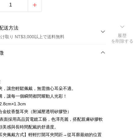
配送方法
履歴
け取り NT$3,000以上で送料無料
を削除する
方法
徴
カード1回払い
トカード分割払い
徴
い、金利0、毎回
NT$163
21行の銀行
夾，讓您輕鬆佩戴，無需擔心耳朵不適。
い、金利0、毎回
NT$81
21行の銀行
庫商業銀行
第一商業銀行
購，讓每一個瞬間都閃耀動人光彩！
業銀行
彰化商業銀行
庫商業銀行
第一商業銀行
.8cm×1.3cm
業儲蓄銀行
台北富邦商業銀行
業銀行
彰化商業銀行
合金蚊香盤耳夾（附減壓透明矽膠墊）
華商業銀行
兆豐國際商業銀行
業儲蓄銀行
台北富邦商業銀行
 表面採用高品質電鍍工藝，色澤亮麗，搭配親膚矽膠軟
小企業銀行
台中商業銀行
華商業銀行
兆豐國際商業銀行
顧美感與長時間配戴的舒適度。
(台湾)商業銀行
華泰商業銀行
小企業銀行
台中商業銀行
業銀行
遠東国際商業銀行
耳夾佩戴方式】輕輕打開耳夾間距→從耳廓最細的位置
(台湾)商業銀行
華泰商業銀行