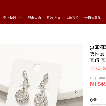
穿搭特輯
門市查詢
限時折扣
喵編客服
會員大募集
無耳洞專
夾推薦
耳環 
コンビニ受け
NT$1,499
NT$4
数量