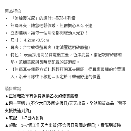
3 期 0 利率 每期
NT$183
21家銀行
商品特色
6 期 0 利率 每期
NT$91
21家銀行
合作金庫商業銀行
第一商業銀行
「流線瀑光感」的設計✨長形排列鑽
華南商業銀行
彰化商業銀行
合作金庫商業銀行
第一商業銀行
LINE Pay
無痛耳夾，讓您輕鬆佩戴，無需擔心耳朵不適。
上海商業儲蓄銀行
台北富邦商業銀行
華南商業銀行
彰化商業銀行
國泰世華商業銀行
兆豐國際商業銀行
立即選購，讓每一個瞬間都閃耀動人光彩！
Apple Pay
上海商業儲蓄銀行
台北富邦商業銀行
臺灣中小企業銀行
台中商業銀行
尺寸： 4.2cm×0.5cm
國泰世華商業銀行
兆豐國際商業銀行
匯豐（台灣）商業銀行
華泰商業銀行
街口支付
臺灣中小企業銀行
台中商業銀行
耳夾：合金蚊香盤耳夾（附減壓透明矽膠墊）
聯邦商業銀行
遠東國際商業銀行
匯豐（台灣）商業銀行
華泰商業銀行
特色： 表面採用高品質電鍍工藝，色澤亮麗，搭配親膚矽膠軟
悠遊付
元大商業銀行
永豐商業銀行
聯邦商業銀行
遠東國際商業銀行
墊，兼顧美感與長時間配戴的舒適度。
玉山商業銀行
星展（台灣）商業銀行
元大商業銀行
永豐商業銀行
Google Pay
【無痛耳夾佩戴方式】輕輕打開耳夾間距→從耳廓最細的位置滑
台新國際商業銀行
中國信託商業銀行
玉山商業銀行
星展（台灣）商業銀行
台灣樂天信用卡公司
入，沿著耳緣往下移動→固定於耳垂最舒適的位置
台新國際商業銀行
中國信託商業銀行
AFTEE先享後付
台灣樂天信用卡公司
相關說明
銷售重點
【關於「AFTEE先享後付」】
▲正貨鞋款享有免費退換乙次的優質服務
ATM付款
AFTEE先享後付是「在收到商品之後才付款」的支付方式。 讓您購物簡單
便利好安心！
▲週一至週五(不含六日及國定假日)天天出貨，全館現貨商品「暫不
１．簡單：不需註冊會員、不需綁卡、不需儲值。
支援快速到貨」
運送方式
２．便利：只要手機號碼，簡訊認證，即可結帳。
▲宅配：1-7日內到貨
３．安心：先確認商品／服務後，再付款。
付款後全家取貨
▲超取：3~7個工作天內出貨(不含假日及國定假日)，實際到貨時
每筆NT$80，滿NT$3,000(含以上)免運費
【「AFTEE先享後付」結帳流程】