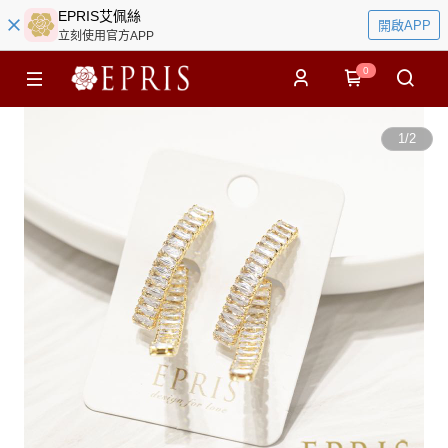
EPRIS艾佩絲
開啟APP
立刻使用官方APP
0
1
/
2