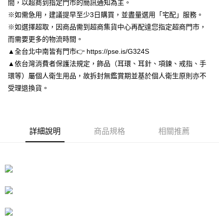
間，以超商到指定門市的簡訊通知為主。
１．於結帳方式選擇「AFTEE先享後付」後，將跳轉至「AFTEE先享後付」
付款後7-11取貨
結帳頁面，進行簡訊認證並確認金額後，即可完成結帳。
※如需急用，建議提早至少3日購買，並盡量選用「宅配」服務。
２．訂單成立數日內，您將收到繳費通知簡訊。
每筆NT$80，滿NT$3,000(含以上)免運費
※如選擇超取，因商品需到超商集貨中心再配達您指定超商門市，
３．收到繳費通知簡訊後14天內，點擊此簡訊中的連結，可透過四大超商／
而需要更多的物流時間。
ATM／網路銀行／等多元方式進行付款，方視為交易完成。
宅配
※ 請注意：結帳手續完成當下不需立刻繳費，但若您需要取消訂單，請聯絡
▲全台北中南皆有門市👉 https://pse.is/G324S
每筆NT$80，滿NT$3,000(含以上)免運費
購買商品的店家。未經商家同意取消之訂單仍視為有效，需透過AFTEE先享
▲依台灣消費者保護法規定，飾品（耳環、耳針、項鍊、戒指、手
後付繳納相關費用。
離島宅配
環等）屬個人衛生用品，故拆封無鑑賞期並基於個人衛生原則亦不
※ 交易是否成功請以「AFTEE先享後付 」之結帳頁面顯示為準，若有關於
是否繳費成功／繳費後需取消欲退款等相關疑問，請聯繫「AFTEE先享後付
受理退換貨。
每筆NT$220
客戶支援中心」
https://netprotections.freshdesk.com/support/home
海外宅配
查看運費
【注意事項】
１．透過由恩沛科技股份有限公司提供之「AFTEE先享後付」服務完成之交
易，需依本服務之必要範圍內提供個人資料，並將交易相關給付款項請求債
詳細說明
商品規格
相關推薦
權轉讓予恩沛科技股份有限公司。
２．關於個人資料處理事宜，請瀏覽以下網址：
https://aftee.tw/terms/#terms3
３．未成年的使用者請事先徵得法定代理人或監護人之同意方可使用
「AFTEE先享後付」，若未經同意申辦者引起之損失，本公司不負相關責
任。
４．使用「AFTEE先享後付」時，將依據個別帳號之用戶狀況，依本公司即
時審查核予不同之上限額度；若仍有額度不足之情形，本公司將視審查結果
請求用戶進行身份認證。
５．嚴禁一人註冊多個帳號或使用他人資訊註冊。若發現惡意使用之情形，