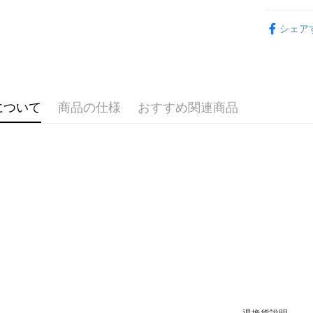
配送毎にNT
（例：予
限時活動
の有無に関
シェア
海外宅配
NEW新品
二、支払
1.初回 
配件飾品
き、限度
2.決済金額
3.現在、
について
商品の仕様
おすすめ関連商品
三、利用規
プロテクシ
します。
文者の氏
これに限ら
されます。
AFTEE
明』をご
AFTEE
なります。
延滞納金
後見人の同
個人情報
を行使し