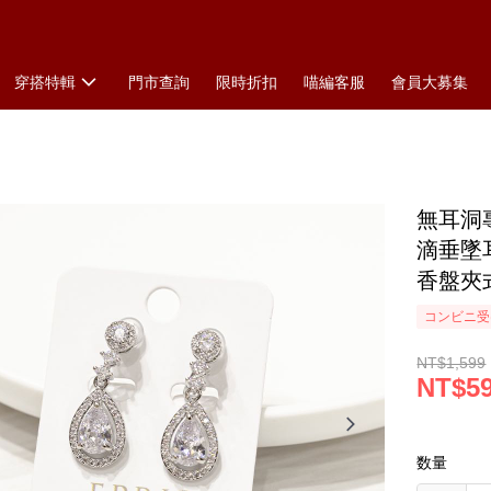
穿搭特輯
門市查詢
限時折扣
喵編客服
會員大募集
無耳洞專
滴垂墜
香盤夾
コンビニ受け
NT$1,599
NT$5
数量