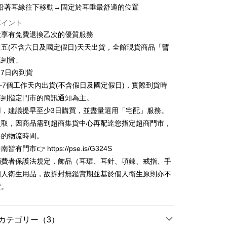
t
業銀行
永豐商業銀行
沿著耳緣往下移動→固定於耳垂最舒適的位置
業銀行
遠東国際商業銀行
業銀行
星展(台湾)商業銀行
業銀行
永豐商業銀行
y
ポイント
際商業銀行
中国信託商業銀行
業銀行
星展(台湾)商業銀行
款享有免費退換乙次的優質服務
天クレジットカード会社
際商業銀行
中国信託商業銀行
代金後払い
五(不含六日及國定假日)天天出貨，全館現貨商品「暫
天クレジットカード会社
速到貨」
TEE代金後払いについて
い方法でAFTEE代金後払いを選択すると、携帯電話認証ウィン
-7日內到貨
示されます。
~7個工作天內出貨(不含假日及國定假日)，實際到貨時
で認証してお支払い手続を進めてください。
商到指定門市的簡訊通知為主。
るときのお支払いは不要です。商品はご指定の住所に配送されま
用，建議提早至少3日購買，並盡量選用「宅配」服務。
が完了すると、携帯に支払い通知のSMSが届きます。アプリ会
家取貨
超取，因商品需到超商集貨中心再配達您指定超商門市，
、AFTEE アプリプッシュ通知が届きます。
$80、NT$3,000以上で送料無料
け取り時のお支払いは不要です。商品を確かめてから、SMSま
多的物流時間。
の通知に従って、4大コンビニ、またはATM/オンラインバンキ
有門市👉 https://pse.is/G324S
1取貨
支払いください。
消費者保護法規定，飾品（耳環、耳針、項鍊、戒指、手
$80、NT$3,000以上で送料無料
限は最短で 14 日以内ですので、ご注意ください。AFTEE ア
個人衛生用品，故拆封無鑑賞期並基於個人衛生原則亦不
ンロードして AFTEE 会員になるとお支払い期限を最長 45 日
貨。
延長できます。
$80、NT$3,000以上で送料無料
は、ショップが請求した期日と、AFTEEで延長できる日数を
されます。AFTEEで注文すると、商品を受け取るまで支払い
カテゴリー（3）
長できますが、商品を期限内に受け取れない場合があります