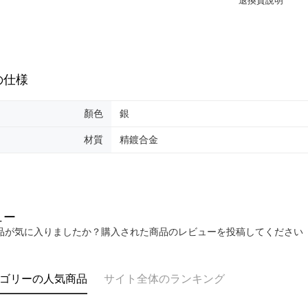
cs_tw@netp
を、必要な
AFTEE
意いただ
の仕様
顏色
銀
材質
精鍍合金
ュー
品が気に入りましたか？購入された商品のレビューを投稿してください
ゴリーの人気商品
サイト全体のランキング