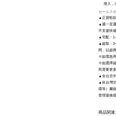
Easy Walle
元大商
滑入，
聯邦商
玉山商
元大商
Google Pa
セールス
台新國
玉山商
▲正貨鞋
台湾楽
台新國
AFTEE
▲週一至週
台湾楽
説明
不支援快
一、 AF
ATM払い
1.お支払
▲宅配：1
ドウが表
▲超取：3
2.SMS
間，以超
3.注文す
配送方法
す。
※如需急
4.ご注文
付款後全
※如選擇
員の場合は
配送毎にNT
5.商品受
而需要更
たはアプリ
▲全台北中南皆
付款後7-1
ングでお
▲依台灣
配送毎にNT
代金納付期
環等）屬
プリをダウ
宅配
受理退換
以内まで
配送毎にNT
お支払期限
離島宅配
もとに計算
商品関連
期限を延