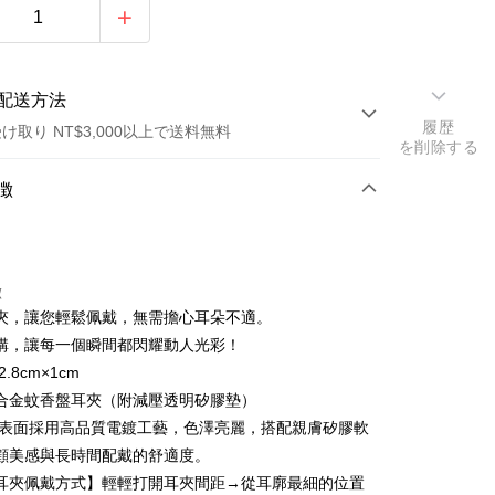
配送方法
履歴
け取り NT$3,000以上で送料無料
を削除する
方法
徴
カード1回払い
トカード分割払い
徴
い、金利0、毎回
NT$196
21行の銀行
夾，讓您輕鬆佩戴，無需擔心耳朵不適。
い、金利0、毎回
NT$98
21行の銀行
庫商業銀行
第一商業銀行
購，讓每一個瞬間都閃耀動人光彩！
業銀行
彰化商業銀行
庫商業銀行
第一商業銀行
.8cm×1cm
業儲蓄銀行
台北富邦商業銀行
業銀行
彰化商業銀行
合金蚊香盤耳夾（附減壓透明矽膠墊）
華商業銀行
兆豐國際商業銀行
業儲蓄銀行
台北富邦商業銀行
 表面採用高品質電鍍工藝，色澤亮麗，搭配親膚矽膠軟
小企業銀行
台中商業銀行
華商業銀行
兆豐國際商業銀行
顧美感與長時間配戴的舒適度。
(台湾)商業銀行
華泰商業銀行
小企業銀行
台中商業銀行
業銀行
遠東国際商業銀行
耳夾佩戴方式】輕輕打開耳夾間距→從耳廓最細的位置
(台湾)商業銀行
華泰商業銀行