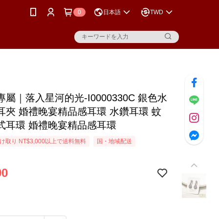
0
日本語
TWD
屬｜落入星河的光-I0000330C 銀色水
耳夾 婚禮晚宴精品感耳環 水鑽耳環 蚊
式耳環 婚禮晚宴精品感耳環
取り NT$3,000以上で送料無料
国・地域配送
90