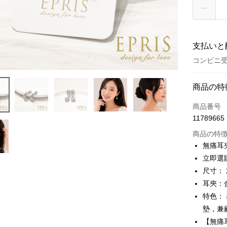
支払いと
コンビニ受
お支払い
商品の特
クレジット
商品番号
11789665
クレジッ
商品の特
3回払
無痛耳
6回払
合作金
立即選
華南商
合作金
尺寸： 2
LINE Pay
上海商
華南商
耳夾：
国泰世
Apple Pay
上海商
特色：
台湾中
国泰世
墊，兼
HSBC
JKOPAY
台湾中
聯邦商
【無痛
HSBC