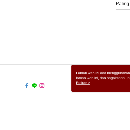
Paling
Laman web ini ada menggunakan k
laman web ini, dan bagaimana un
komputer anda, sila rujuk penera
Butiran >
ingin mengetahui secara terperin
komputer anda. Jika anda tidak m