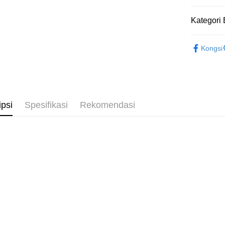
NT$3,000 
Sila ambil
Kategori 
bagaimanap
宅配
dan mendaf
NT$80/pes
pembayara
限時活動
NT$3,000 
Kongsi
NEW新品
Tempoh pe
ditambah d
離島宅配
配件飾品
Anda bole
NT$220/p
menerima 
boleh men
海外宅配
produk pr
ipsi
Spesifikasi
Rekomendasi
lebih lama
pembayara
pesanan.
Kedua, Se
1. Jumlah 
NT$10,000.
berdasarka
2. Amaun p
3. Pada ma
Ketiga, Sy
Perkhidma