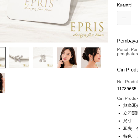
Kuantiti
Pembaya
Penuh Pen
penghatar
Kaedah 
Ciri Prod
Kad Kredi
No. Produ
11789665
Ansuran K
Ciri Produ
3 ansu
無痛耳
6 ansu
Taiw
立即選
Hua 
ansura
尺寸： 2
Ban
Taiwan 
耳夾：
LINE Pay
The 
Hua Na
特色：
Comm