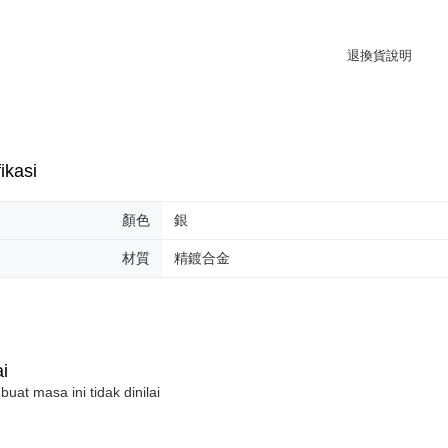
NP Taiwan
akan meng
pembeli, n
untuk peng
Pengumpul
(https://aft
Jumlah yan
kelulusan 
pembayara
ikasi
20% setah
mendapatk
顏色
銀
untuk men
材質
精鍍合金
Sila hubun
mempunyai
penggunaan
peribadi y
digunakan 
i
 buat masa ini tidak dinilai