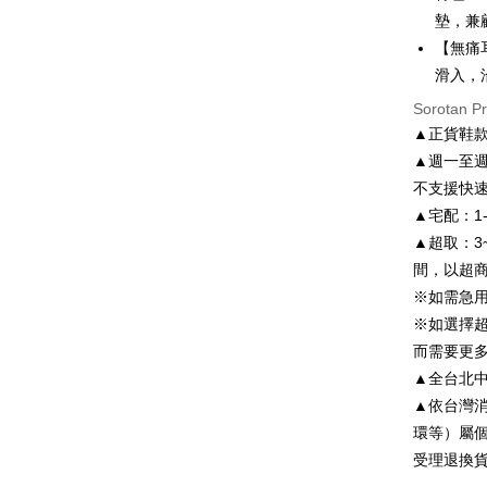
Apple Pay
The Sh
Ban
墊，兼
Saving
Bank
【無痛
JKOPAY
Bank Ca
滑入，
Taiw
Easy Walle
Taiwan 
Sorotan P
HSBC Ba
Google Pa
HSBC
▲正貨鞋
Union B
Limi
▲週一至週
Yuanta
AFTEE
Unio
不支援快
Bank K
Deskripsi
Bank An
▲宅配：1
Pertama, 
Yuan
Pemindah
Kemudian
Syarika
▲超取：3
Bank
1. Dengan
Taiwan
間，以超
Bank
pengesaha
Tais
2. Anda b
※如需急
Pilihan 
3. Tiada b
Syari
※如選擇
dihantar k
Raku
付款後全
而需要更
4. Setela
NT$80/pes
manakala a
▲全台北中南皆
AFTEE.
NT$3,000 
▲依台灣
5. Tiada b
環等）屬
pembayara
付款後7-1
dalam tal
受理退換
NT$80/pes
aplikasi A