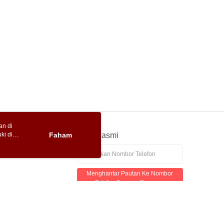
an di
ki di
n
Faham
APP Rasmi
ya anda
tapan kuki
Menghantar Pautan Ke Nombor
Telefon Dengan Percuma
lan telefon yang mencurigakan, sila hubungi Talian Hotline Anti-Penipuan 165