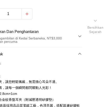
Bersihkan
ran Dan Penghantaran
Sejarah
gambilan di Kedai Serbaneka, NT$3,000
an percuma
Pembayaran
uk
t (Bayaran Penuh)
k
ad Kredit
k
ran pada kadar faedah 0,
NT$196
setiap ansuran
夾，讓您輕鬆佩戴，無需擔心耳朵不適。
21 Bank
ran pada kadar faedah 0,
NT$98
setiap
an Cooperative Bank
Bank Komersial Pertama
購，讓每一個瞬間都閃耀動人光彩！
Nan Commercial
Chang Hwa Commercial
n
21 Bank
.8cm×1cm
k
Bank
Cooperative Bank
Bank Komersial Pertama
合金蚊香盤耳夾（附減壓透明矽膠墊）
Shanghai
Bank Komersial Taipei
n Commercial Bank
Chang Hwa Commercial Bank
 表面採用高品質電鍍工藝，色澤亮麗，搭配親膚矽膠軟
ercial & Savings
Fubon