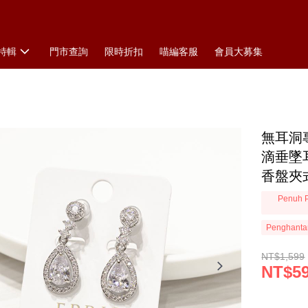
特輯
門市查詢
限時折扣
喵編客服
會員大募集
無耳洞專
滴垂墜
香盤夾
Penuh P
Penghanta
NT$1,599
NT$5