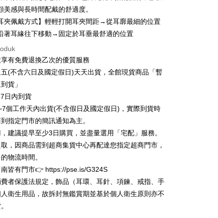
anghai Commercial &
Bank Komersial Taipei Fubon
k
顧美感與長時間配戴的舒適度。
s Bank
 Cathay United
Mega International
耳夾佩戴方式】輕輕打開耳夾間距→從耳廓最細的位置
thay United
Mega International Commercial
Commercial Bank
沿著耳緣往下移動→固定於耳垂最舒適的位置
Bank
an Business Bank
Taichung Commercial
t
Business Bank
Taichung Commercial Bank
roduk
Bank
nk (Taiwan) Limited
Hwatai Bank
y
 Bank (Taiwan)
Hwatai Bank
款享有免費退換乙次的優質服務
ank of Taiwan
Far Eastern International Bank
ted
五(不含六日及國定假日)天天出貨，全館現貨商品「暫
 Commercial Bank
Bank SinoPac
n Bank of Taiwan
Far Eastern International
速到貨」
omersial E.SUN
DBS Bank
Bank
tarabangsa Taishin
Bank CTBC
-7日內到貨
Mengenai Perkhidmatan AFTEE Beli Sekarang Bayar
ta Commercial Bank
Bank SinoPac
an ATM
t Kad Kredit Rakuten
~7個工作天內出貨(不含假日及國定假日)，實際到貨時
 Komersial E.SUN
DBS Bank
 memilih AFTEE sebagai kaedah pembayaran, mesej
商到指定門市的簡訊通知為主。
 Antarabangsa
Bank CTBC
n AFTEE akan muncul.
hin
oleh meneruskan pembayaran selepas pengesahan SMS.
用，建議提早至少3日購買，並盡量選用「宅配」服務。
Penghantaran
ayaran diperlukan apabila pesanan disahkan. Produk akan
kat Kad Kredit
超取，因商品需到超商集貨中心再配達您指定超商門市，
e alamat yang ditetapkan.
ten Taiwan
家取貨
多的物流時間。
h pesanan disahkan, anda akan menerima SMS pembayaran
anan | Penghantaran percuma untuk pesanan
hli aplikasi akan menerima pemberitahuan tolak aplikasi
有門市👉 https://pse.is/G324S
atau lebih
消費者保護法規定，飾品（耳環、耳針、項鍊、戒指、手
ayaran diperlukan apabila anda menerima produk. Sila buat
個人衛生用品，故拆封無鑑賞期並基於個人衛生原則亦不
n di empat kedai serbaneka utama, ATM atau perbankan
1取貨
ian dengan SMS pembayaran atau pemberitahuan tolak
貨。
anan | Penghantaran percuma untuk pesanan
FTEE.