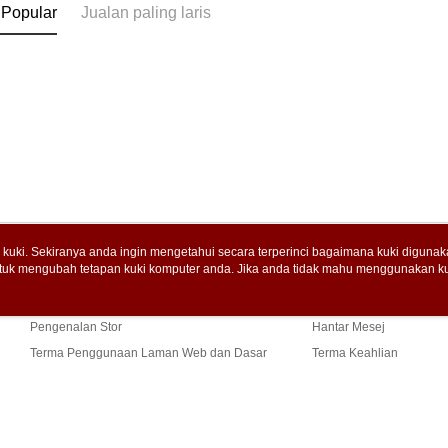
 Popular
Jualan paling laris
uki. Sekiranya anda ingin mengetahui secara terperinci bagaimana kuki digunak
tuk mengubah tetapan kuki komputer anda. Jika anda tidak mahu menggunakan ku
Tentang Kami
Khidmat Pelangga
ngan mengenai kuki.
Dasar Privasi
Laman web ini ada menggunakan kuki. Sekiran
Cerita Kami
Panduan Beli-Belah
ci bagaimana kuki digunakan di laman web ini, dan bagaimana untuk mengubah te
ahu menggunakan kuki di komputer anda, sila rujuk penerangan mengenai kuki.
Pengenalan Stor
Hantar Mesej
Terma Penggunaan Laman Web dan Dasar
Terma Keahlian
Privasi
Hubungi Kami
Sekiranya anda menerima panggi