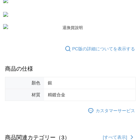
す。AFTEEの個人情報の収集、処理、利用について、詳細はAFTEE公式ホ
ームページの『個人情報の収集、処理及び利用に関する声明』をご参照く
ださい（
https://aftee.tw/privacypolicy/
）。
AFTEEの初回ご利用の際に、審査を通過すれば、最高額がNT$10,000にな
ります。支払い期限を過ぎた場合、その金額に基づいて年利20%の遅延滞
納金が加算されます。未成年の利用者は、事前に法定代理人または後見人
の同意を得ればAFTEEをご利用いただけます。
PC版の詳細についてを表示する
個人情報の処理、利用について疑問がある、または関連する法律の権利を
行使したい場合は、ネットプロテクションズ
cs_tw@netprotections.co.jp
にご連絡ください。上記に示した個人情報を、必要な購入注文書とあわせ
商品の仕様
てAFTEEにご提供いただく、またはAFTEEにあなたの個人情報の収集、処
理、利用を許可することににご同意いただけない場合は、当サービスを選
択しないでください。
顏色
銀
材質
精鍍合金
カスタマーサービス
商品関連カテゴリー（3）
[すべて表示]