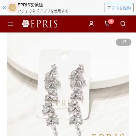
EPRIS艾佩絲
アプリを起動
いますぐ公式アプリを使用する
0
1
/
7