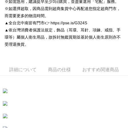
※如需急用，建議提早至少3日購買，並盡量選用「宅配」服務。
5.商品受け取り時のお支払いは不要です。商品を確かめてから、SMSまた
付款後7-11取貨
はアプリの通知に従って、4大コンビニ、またはATM/オンラインバンキン
※如選擇超取，因商品需到超商集貨中心再配達您指定超商門市，
グでお支払いください。
配送毎にNT$80、NT$3,000以上で送料無料
而需要更多的物流時間。
▲全台北中南皆有門市👉 https://pse.is/G324S
代金納付期限は最短で 14 日以内ですので、ご注意ください。AFTEE アプ
宅配
リをダウンロードして AFTEE 会員になるとお支払い期限を最長 45 日以内
▲依台灣消費者保護法規定，飾品（耳環、耳針、項鍊、戒指、手
配送毎にNT$80、NT$3,000以上で送料無料
まで延長できます。
環等）屬個人衛生用品，故拆封無鑑賞期並基於個人衛生原則亦不
離島宅配
お支払期限は、ショップが請求した期日と、AFTEEで延長できる日数をも
受理退換貨。
とに計算されます。AFTEEで注文すると、商品を受け取るまで支払い期限
配送毎にNT$220
を延長できますが、商品を期限内に受け取れない場合があります（例：予
約商品や商品到着日が比較的遅い商品）。そのため、商品到着の有無に関
海外宅配
送料を確認
わらず、AFTEEで指定された期限内にお支払いください。
詳細について
商品の仕様
おすすめ関連商品
二、支払い限度額
1.初回 AFTEEを ご利用の際に、認証結果及び当社の審査の結果に基づ
き、限度額が設定されます。
2.決済金額は最低NT$20です。
3.現在、台湾の会員のみご利用いただけます。
三、利用規約「AFTEE代金後払い」（以下当サービスという）はネットプ
ロテクションズ（以下 AFTEE という）が提供し、AFTEEが代金を徴収し
ます。当サービスご利用の際に提供しなければならない個人情報（注文者
の氏名、電話番号、受取人の氏名、電話番号、受取人住所を含むがこれに
限らない）は、AFTEEに渡され当サービスで必要な範囲内で利用されま