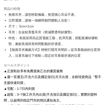
3回払い、金利0、毎回
NT$196
21行の銀行
商品の特徴
6回払い、金利0、毎回
NT$98
21行の銀行
合作金庫商業銀行
第一商業銀行
無痛耳夾，讓您輕鬆佩戴，無需擔心耳朵不適。
華南商業銀行
彰化商業銀行
合作金庫商業銀行
第一商業銀行
LINE Pay
立即選購，讓每一個瞬間都閃耀動人光彩！
上海商業儲蓄銀行
台北富邦商業銀行
華南商業銀行
彰化商業銀行
国泰世華商業銀行
兆豐國際商業銀行
尺寸： 5cm×1cm
Apple Pay
上海商業儲蓄銀行
台北富邦商業銀行
台湾中小企業銀行
台中商業銀行
耳夾：合金蚊香盤耳夾（附減壓透明矽膠墊）
国泰世華商業銀行
兆豐國際商業銀行
HSBC(台湾)商業銀行
華泰商業銀行
JKOPAY
台湾中小企業銀行
台中商業銀行
特色： 表面採用高品質電鍍工藝，色澤亮麗，搭配親膚矽膠軟
聯邦商業銀行
遠東国際商業銀行
HSBC(台湾)商業銀行
華泰商業銀行
墊，兼顧美感與長時間配戴的舒適度。
Easy Wallet
元大商業銀行
永豐商業銀行
聯邦商業銀行
遠東国際商業銀行
【無痛耳夾佩戴方式】輕輕打開耳夾間距→從耳廓最細的位置滑
玉山商業銀行
星展(台湾)商業銀行
元大商業銀行
永豐商業銀行
Google Pay
台新國際商業銀行
中国信託商業銀行
入，沿著耳緣往下移動→固定於耳垂最舒適的位置
玉山商業銀行
星展(台湾)商業銀行
台湾楽天クレジットカード会社
台新國際商業銀行
中国信託商業銀行
AFTEE代金後払い
セールスポイント
台湾楽天クレジットカード会社
説明
▲正貨鞋款享有免費退換乙次的優質服務
一、 AFTEE代金後払いについて
ATM払い
▲週一至週五(不含六日及國定假日)天天出貨，全館現貨商品「暫不
1.お支払い方法でAFTEE代金後払いを選択すると、携帯電話認証ウィンド
ウが表示されます。
支援快速到貨」
2.SMSで認証してお支払い手続を進めてください。
配送方法
▲宅配：1-7日內到貨
3.注文するときのお支払いは不要です。商品はご指定の住所に配送されま
▲超取：3~7個工作天內出貨(不含假日及國定假日)，實際到貨時
す。
付款後全家取貨
4.ご注文が完了すると、携帯に支払い通知のSMSが届きます。アプリ会員
間，以超商到指定門市的簡訊通知為主。
配送毎にNT$80、NT$3,000以上で送料無料
の場合は、AFTEE アプリプッシュ通知が届きます。