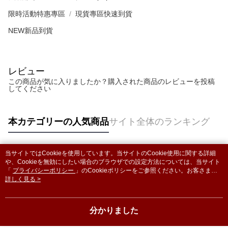
限時活動特惠專區
現貨專區快速到貨
NEW新品到貨
レビュー
この商品が気に入りましたか？購入された商品のレビューを投稿
してください
本カテゴリーの人気商品
サイト全体のランキング
当サイトではCookieを使用しています。当サイトのCookie使用に関する詳細
人気タグ
や、Cookieを無効にしたい場合のブラウザでの設定方法については、当サイト
「
プライバシーポリシー
」のCookieポリシーをご参照ください。お客さま
が、当サイトを引き続き使用される場合、当社がサイト利用規約のCookieポリ
詳しく見る >
シーに基づいてCookieを使用することに同意したものとみなします。
分かりました