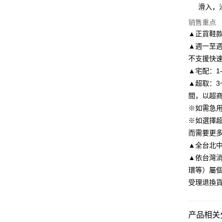
悠遊付
元大商
滑入，
联邦商
玉山商
元大商
Google Pa
销售重点
台新国
玉山商
▲正貨鞋
台湾乐
台新国
AFTEE先
▲週一至週
台湾乐
相关说明
不支援快
一、關於 A
ATM付款
1. 於付
▲宅配：1
窗。
▲超取：3
2. 進行
間，以超
3. 訂單
运送方式
4. 下訂
※如需急
AFTEE 
付款後全
※如選擇
5. 收到
每笔NT$8
而需要更
APP於四
▲全台北中南皆
付款後7-1
請留意繳費期
▲依台灣
享有最長 
每笔NT$8
環等）屬
繳費期限，
宅配
受理退換
算出。使用
定能夠在期
每笔NT$8
收到商品與
離島宅配
产品相关分
二、付款