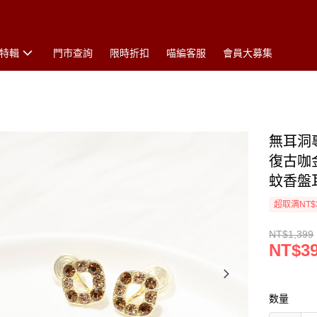
特輯
門市查詢
限時折扣
喵編客服
會員大募集
無耳洞專
復古咖
蚊香盤
超取满NT$
NT$1,399
NT$3
数量