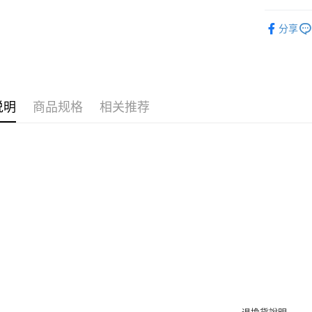
每笔NT$2
1. 初次
限時活動
之上限額
分享
海外宅配
2. 結帳金
NEW新品
3. 目前
配件飾品
三、聲明
「AFTE
)所提供，
说明
商品规格
相关推荐
(包含但不
予 AFT
集、處理、
明』（
http
若款項超過
未成年的
AFTEE。
若您對於
聯繫恩沛
同必要之購
人資料，