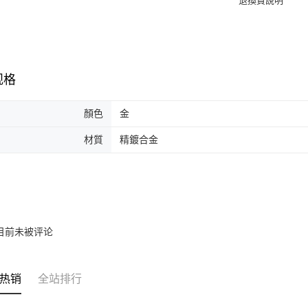
规格
顏色
金
材質
精鍍合金
目前未被评论
热销
全站排行