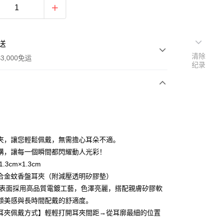
送
清除
3,000免运
纪录
次付款
期付款
利率，每期
NT$130
21家银行
夾，讓您輕鬆佩戴，無需擔心耳朵不適。
利率，每期
NT$65
21家银行
库商业银行
第一商业银行
購，讓每一個瞬間都閃耀動人光彩！
业银行
彰化商业银行
.3cm×1.3cm
库商业银行
第一商业银行
业储蓄银行
台北富邦商业银行
业银行
彰化商业银行
合金蚊香盤耳夾（附減壓透明矽膠墊）
华商业银行
兆丰国际商业银行
业储蓄银行
台北富邦商业银行
 表面採用高品質電鍍工藝，色澤亮麗，搭配親膚矽膠軟
小企业银行
台中商业银行
华商业银行
兆丰国际商业银行
顧美感與長時間配戴的舒適度。
台湾）商业银行
华泰商业银行
小企业银行
台中商业银行
业银行
远东国际商业银行
耳夾佩戴方式】輕輕打開耳夾間距→從耳廓最細的位置
台湾）商业银行
华泰商业银行