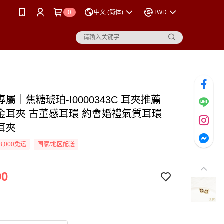
0
中文 (简体)
TWD
屬｜焦糖琥珀-I0000343C 耳夾推薦
金耳夾 古董感耳環 約會婚禮氣質耳環
耳夾
3,000免运
国家/地区配送
90