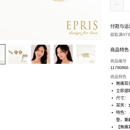
付款与运
超取满NT$
付款方式
商品特色
信用卡一
商品编号
11790866
信用卡分
商品特色
3期 0
無痛耳
6期 0
合作金
立即選
华南商
尺寸： 1
合作金
LINE Pay
上海商
华南商
耳夾：
国泰世
Apple Pay
上海商
特色：
台湾中
国泰世
墊，兼
汇丰（
街口支付
台湾中
联邦商
【無痛
汇丰（