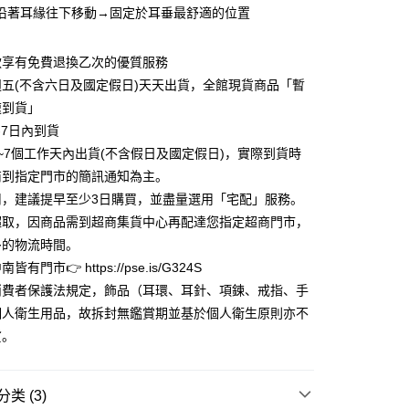
业银行
永丰商业银行
沿著耳緣往下移動→固定於耳垂最舒適的位置
业银行
远东国际商业银行
业银行
星展（台湾）商业银行
业银行
永丰商业银行
y
际商业银行
中国信托商业银行
业银行
星展（台湾）商业银行
款享有免費退換乙次的優質服務
天信用卡公司
际商业银行
中国信托商业银行
享后付
五(不含六日及國定假日)天天出貨，全館現貨商品「暫
天信用卡公司
速到貨」
FTEE先享後付
款方式選擇AFTEE先享後付，將跳出AFTEE先享後付手機驗證視
-7日內到貨
~7個工作天內出貨(不含假日及國定假日)，實際到貨時
簡訊驗證之後，即可完成結帳手續。
商到指定門市的簡訊通知為主。
確認後不需事先繳費，商品會配送至您的指定地址。
完成後，您的手機會收到一封繳費通知簡訊，APP會員則會收到
用，建議提早至少3日購買，並盡量選用「宅配」服務。
APP推播通知。
家取貨
超取，因商品需到超商集貨中心再配達您指定超商門市，
商品當下無需繳費，確認無誤後，請再利用繳費通知簡訊或AFTEE
0，满NT$3,000(含以上)免运费
多的物流時間。
大便利商店‧ATM/網銀等方式進行付款。
有門市👉 https://pse.is/G324S
1取貨
限為 14 天。唯有下載 AFTEE App 成為 AFTEE 會員者方能
消費者保護法規定，飾品（耳環、耳針、項鍊、戒指、手
45 天內付款之服務。
0，满NT$3,000(含以上)免运费
個人衛生用品，故拆封無鑑賞期並基於個人衛生原則亦不
為商家向您請款的時間，再加上使用AFTEE可延長的天數所計
貨。
AFTEE下訂可以延長您收到商品前的繳費天數，但無法保證一
限內收到商品(例如:預購商品或預計到貨時間較長者)。因此無論
0，满NT$3,000(含以上)免运费
否，仍需要請您在AFTEE規定的時間內完成繳費。
类 (3)
限制