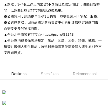
2. Anda boleh meneruskan pembayaran selepas pengesahan SMS.
Pilihan Penghantaran
Taishin
▲超取：3~7個工作天內出貨(不含假日及國定假日)，實際到貨時
3. Tiada bayaran diperlukan apabila pesanan disahkan. Produk akan
Syarikat Kad Kredit
dihantar ke alamat yang ditetapkan.
付款後全家取貨
間，以超商到指定門市的簡訊通知為主。
Rakuten Taiwan
4. Setelah pesanan disahkan, anda akan menerima SMS pembayaran
※如需急用，建議提早至少3日購買，並盡量選用「宅配」服務。
NT$80/pesanan | Penghantaran percuma untuk pesanan
manakala ahli aplikasi akan menerima pemberitahuan tolak aplikasi
※如選擇超取，因商品需到超商集貨中心再配達您指定超商門市，
NT$3,000 atau lebih
AFTEE.
5. Tiada bayaran diperlukan apabila anda menerima produk. Sila buat
而需要更多的物流時間。
pembayaran di empat kedai serbaneka utama, ATM atau perbankan
付款後7-11取貨
▲全台北中南皆有門市👉 https://pse.is/G324S
dalam talian dengan SMS pembayaran atau pemberitahuan tolak aplikasi
NT$80/pesanan | Penghantaran percuma untuk pesanan
AFTEE.
▲依台灣消費者保護法規定，飾品（耳環、耳針、項鍊、戒指、手
NT$3,000 atau lebih
環等）屬個人衛生用品，故拆封無鑑賞期並基於個人衛生原則亦不
Sila ambil perhatian bahawa tempoh pembayaran adalah 14 hari. Walau
受理退換貨。
宅配
bagaimanapun, bagi mereka yang telah memuat turun Aplikasi AFTEE
dan mendaftar sebagai ahli AFTEE boleh menikmati tempoh pembayaran
NT$80/pesanan | Penghantaran percuma untuk pesanan
sehingga 45 hari.
NT$3,000 atau lebih
Tempoh pembayaran dikira dari masa kedai meminta pembayaran anda,
Deskripsi
Spesifikasi
Rekomendasi
離島宅配
ditambah dengan bilangan hari yang boleh dilanjutkan oleh AFTEE. Anda
boleh melanjutkan tempoh pembayaran anda sebelum anda menerima
NT$220/pesanan
pesanan. Walau bagaimanapun, tiada jaminan bahawa anda boleh
menerima pesanan anda semasa tempoh pembayaran (cth.: produk
海外宅配
Kadar Penghantaran
prapesanan atau produk yang mungkin mengambil masa yang lebih
lama untuk dihantar). Oleh itu, anda dikehendaki membuat pembayaran
kepada AFTEE dalam tempoh sama ada anda menerima pesanan.