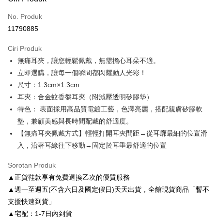
Kad Kredit (Bayaran Penuh)
No. Produk
Ansuran Kad Kredit
11790885
3 ansuran pada kadar faedah 0,
NT$163
setiap ansuran
Ciri Produk
21 Bank
6 ansuran pada kadar faedah 0,
NT$81
setiap
Taiwan Cooperative Bank
Bank Komersial Pertama
無痛耳夾，讓您輕鬆佩戴，無需擔心耳朵不適。
Hua Nan Commercial
Chang Hwa Commercial
ansuran
21 Bank
Bank
Bank
立即選購，讓每一個瞬間都閃耀動人光彩！
Taiwan Cooperative Bank
Bank Komersial Pertama
LINE Pay
The Shanghai
Bank Komersial Taipei
尺寸：1.3cm×1.3cm
Hua Nan Commercial Bank
Chang Hwa Commercial Bank
Commercial & Savings
Fubon
耳夾：合金蚊香盤耳夾（附減壓透明矽膠墊）
Apple Pay
The Shanghai Commercial &
Bank Komersial Taipei Fubon
Bank
Savings Bank
特色： 表面採用高品質電鍍工藝，色澤亮麗，搭配親膚矽膠軟
Bank Cathay United
Mega International
JKOPAY
Bank Cathay United
Mega International Commercial
墊，兼顧美感與長時間配戴的舒適度。
Commercial Bank
Bank
【無痛耳夾佩戴方式】輕輕打開耳夾間距→從耳廓最細的位置滑
Taiwan Business Bank
Taichung Commercial
Easy Wallet
Taiwan Business Bank
Taichung Commercial Bank
Bank
入，沿著耳緣往下移動→固定於耳垂最舒適的位置
HSBC Bank (Taiwan) Limited
Hwatai Bank
Google Pay
HSBC Bank (Taiwan)
Hwatai Bank
Union Bank of Taiwan
Far Eastern International Bank
Limited
Sorotan Produk
Yuanta Commercial Bank
Bank SinoPac
AFTEE
Union Bank of Taiwan
Far Eastern International
▲正貨鞋款享有免費退換乙次的優質服務
Bank Komersial E.SUN
DBS Bank
Deskripsi
Bank
▲週一至週五(不含六日及國定假日)天天出貨，全館現貨商品「暫不
Bank Antarabangsa Taishin
Bank CTBC
Pertama, Mengenai Perkhidmatan AFTEE Beli Sekarang Bayar Kemudian
Yuanta Commercial Bank
Bank SinoPac
Pemindahan ATM
Syarikat Kad Kredit Rakuten
支援快速到貨」
1. Dengan memilih AFTEE sebagai kaedah pembayaran, mesej
Bank Komersial E.SUN
DBS Bank
Taiwan
pengesahan AFTEE akan muncul.
▲宅配：1-7日內到貨
Bank Antarabangsa
Bank CTBC