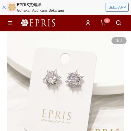
EPRIS艾佩絲
Buka APP
Gunakan App Kami Sekarang
0
1
/
3