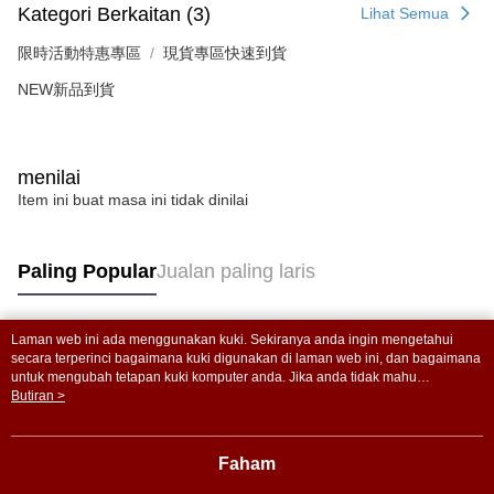
penggunaan pada data peribadi. Jika anda tidak bersetuju dengan data
Kategori Berkaitan (3)
Lihat Semua
peribadi yang disenaraikan seperti di atas akan dikumpul dan digunakan
oleh AFTEE, sila jangan gunakan perkhidmatan ini.
限時活動特惠專區
現貨專區快速到貨
NEW新品到貨
menilai
Item ini buat masa ini tidak dinilai
Paling Popular
Jualan paling laris
Laman web ini ada menggunakan kuki. Sekiranya anda ingin mengetahui
Tag Popular
secara terperinci bagaimana kuki digunakan di laman web ini, dan bagaimana
untuk mengubah tetapan kuki komputer anda. Jika anda tidak mahu
menggunakan kuki di komputer anda, sila rujuk penerangan mengenai kuki.
Butiran >
Dasar Privasi
Laman web ini ada menggunakan kuki. Sekiranya anda ingin
mengetahui secara terperinci bagaimana kuki digunakan di laman web ini,
dan bagaimana untuk mengubah tetapan kuki komputer anda. Jika anda tidak
Faham
mahu menggunakan kuki di komputer anda, sila rujuk penerangan mengenai
kuki.