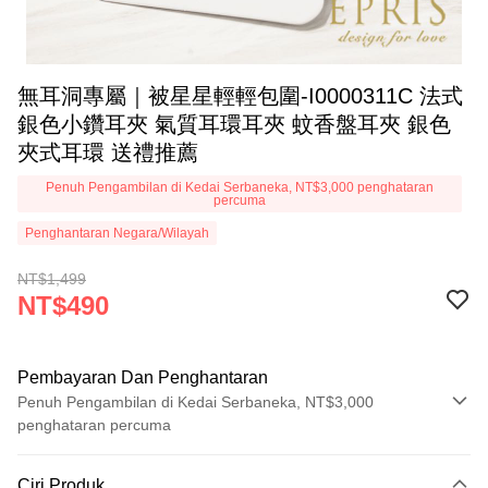
無耳洞專屬｜被星星輕輕包圍-I0000311C 法式
銀色小鑽耳夾 氣質耳環耳夾 蚊香盤耳夾 銀色
夾式耳環 送禮推薦
Penuh Pengambilan di Kedai Serbaneka, NT$3,000 penghataran
percuma
Penghantaran Negara/Wilayah
NT$1,499
NT$490
Pembayaran Dan Penghantaran
Penuh Pengambilan di Kedai Serbaneka, NT$3,000
penghataran percuma
Kaedah Pembayaran
Ciri Produk