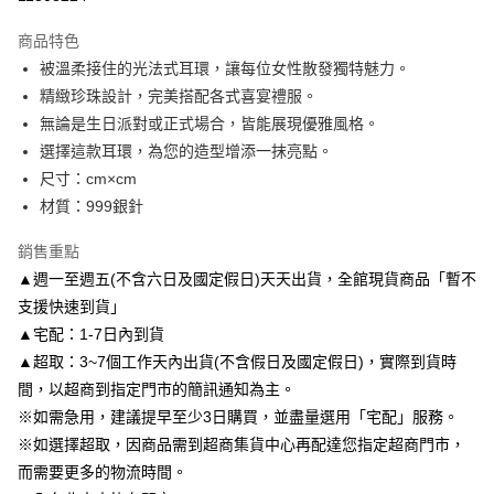
3 期 0 利率 每期
NT$150
21家銀行
商品特色
6 期 0 利率 每期
NT$75
21家銀行
合作金庫商業銀行
第一商業銀行
被溫柔接住的光法式耳環，讓每位女性散發獨特魅力。
華南商業銀行
彰化商業銀行
合作金庫商業銀行
第一商業銀行
LINE Pay
精緻珍珠設計，完美搭配各式喜宴禮服。
上海商業儲蓄銀行
台北富邦商業銀行
華南商業銀行
彰化商業銀行
國泰世華商業銀行
兆豐國際商業銀行
無論是生日派對或正式場合，皆能展現優雅風格。
Apple Pay
上海商業儲蓄銀行
台北富邦商業銀行
臺灣中小企業銀行
台中商業銀行
選擇這款耳環，為您的造型增添一抹亮點。
國泰世華商業銀行
兆豐國際商業銀行
匯豐（台灣）商業銀行
華泰商業銀行
街口支付
臺灣中小企業銀行
台中商業銀行
尺寸：cm×cm
聯邦商業銀行
遠東國際商業銀行
匯豐（台灣）商業銀行
華泰商業銀行
材質：999銀針
悠遊付
元大商業銀行
永豐商業銀行
聯邦商業銀行
遠東國際商業銀行
玉山商業銀行
星展（台灣）商業銀行
元大商業銀行
永豐商業銀行
銷售重點
Google Pay
台新國際商業銀行
中國信託商業銀行
玉山商業銀行
星展（台灣）商業銀行
▲週一至週五(不含六日及國定假日)天天出貨，全館現貨商品「暫不
台灣樂天信用卡公司
台新國際商業銀行
中國信託商業銀行
AFTEE先享後付
支援快速到貨」
台灣樂天信用卡公司
相關說明
▲宅配：1-7日內到貨
【關於「AFTEE先享後付」】
▲超取：3~7個工作天內出貨(不含假日及國定假日)，實際到貨時
ATM付款
AFTEE先享後付是「在收到商品之後才付款」的支付方式。 讓您購物簡單
便利好安心！
間，以超商到指定門市的簡訊通知為主。
１．簡單：不需註冊會員、不需綁卡、不需儲值。
※如需急用，建議提早至少3日購買，並盡量選用「宅配」服務。
運送方式
２．便利：只要手機號碼，簡訊認證，即可結帳。
※如選擇超取，因商品需到超商集貨中心再配達您指定超商門市，
３．安心：先確認商品／服務後，再付款。
付款後全家取貨
而需要更多的物流時間。
每筆NT$80，滿NT$3,000(含以上)免運費
【「AFTEE先享後付」結帳流程】