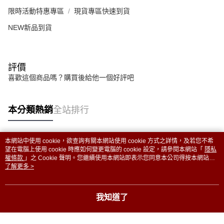
限時活動特惠專區
現貨專區快速到貨
NEW新品到貨
評價
喜歡這個商品嗎？購買後給他一個好評吧
本分類熱銷
全站排行
本網站中使用 cookie，欲查詢有關本網站使用 cookie 方式之詳情，及若您不希
熱門標籤
望在電腦上使用 cookie 時應如何變更電腦的 cookie 設定，請參閱本網站「
隱私
權條款
」之 Cookie 聲明。您繼續使用本網站即表示您同意本公司得按本網站使
用條款之 Cookie 聲明使用 cookie。
了解更多 >
我知道了