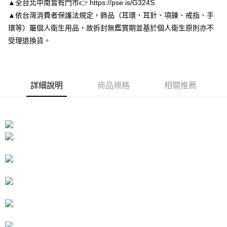
▲全台北中南皆有門市👉 https://pse.is/G324S
１．於結帳方式選擇「AFTEE先享後付」後，將跳轉至「AFTEE先享後付」
付款後7-11取貨
結帳頁面，進行簡訊認證並確認金額後，即可完成結帳。
▲依台灣消費者保護法規定，飾品（耳環、耳針、項鍊、戒指、手
２．訂單成立數日內，您將收到繳費通知簡訊。
每筆NT$80，滿NT$3,000(含以上)免運費
環等）屬個人衛生用品，故拆封無鑑賞期並基於個人衛生原則亦不
３．收到繳費通知簡訊後14天內，點擊此簡訊中的連結，可透過四大超商／
受理退換貨。
ATM／網路銀行／等多元方式進行付款，方視為交易完成。
宅配
※ 請注意：結帳手續完成當下不需立刻繳費，但若您需要取消訂單，請聯絡
每筆NT$80，滿NT$3,000(含以上)免運費
購買商品的店家。未經商家同意取消之訂單仍視為有效，需透過AFTEE先享
後付繳納相關費用。
離島宅配
※ 交易是否成功請以「AFTEE先享後付 」之結帳頁面顯示為準，若有關於
詳細說明
商品規格
相關推薦
是否繳費成功／繳費後需取消欲退款等相關疑問，請聯繫「AFTEE先享後付
每筆NT$220
客戶支援中心」
https://netprotections.freshdesk.com/support/home
海外宅配
查看運費
【注意事項】
１．透過由恩沛科技股份有限公司提供之「AFTEE先享後付」服務完成之交
易，需依本服務之必要範圍內提供個人資料，並將交易相關給付款項請求債
權轉讓予恩沛科技股份有限公司。
２．關於個人資料處理事宜，請瀏覽以下網址：
https://aftee.tw/terms/#terms3
３．未成年的使用者請事先徵得法定代理人或監護人之同意方可使用
「AFTEE先享後付」，若未經同意申辦者引起之損失，本公司不負相關責
任。
４．使用「AFTEE先享後付」時，將依據個別帳號之用戶狀況，依本公司即
時審查核予不同之上限額度；若仍有額度不足之情形，本公司將視審查結果
請求用戶進行身份認證。
５．嚴禁一人註冊多個帳號或使用他人資訊註冊。若發現惡意使用之情形，