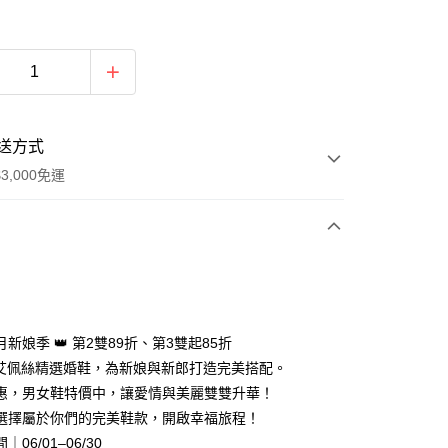
送方式
3,000免運
次付款
期付款
0 利率 每期
NT$333,333
21家銀行
新娘季 👑 第2雙89折、第3雙起85折
0 利率 每期
NT$166,666
21家銀行
庫商業銀行
第一商業銀行
IS艾佩絲精選婚鞋，為新娘與新郎打造完美搭配。
業銀行
彰化商業銀行
惠，男女鞋特價中，讓愛情與美麗雙雙升華！
庫商業銀行
第一商業銀行
業儲蓄銀行
台北富邦商業銀行
業銀行
彰化商業銀行
選擇屬於你們的完美鞋款，開啟幸福旅程！
華商業銀行
兆豐國際商業銀行
業儲蓄銀行
台北富邦商業銀行
06/01–06/30