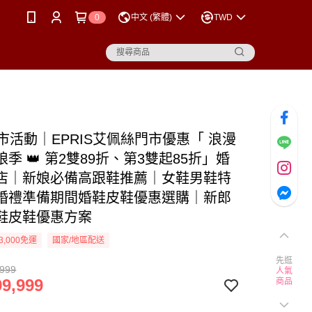
0
中文 (繁體)
TWD
門市活動｜EPRIS艾佩絲門市優惠「 浪漫
季 👑 第2雙89折、第3雙起85折」婚
店｜新娘必備高跟鞋推薦｜女鞋男鞋特
婚禮準備期間婚鞋皮鞋優惠選購｜新郎
鞋皮鞋優惠方案
3,000免運
國家/地區配送
先逛
,999
人氣
9,999
商品