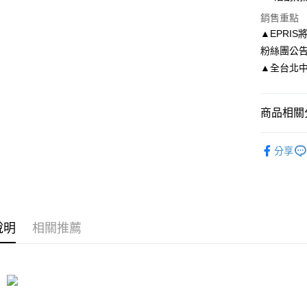
臺灣中
國泰世
匯豐（
街口支付
銷售重點
臺灣中
聯邦商
▲EPRI
匯豐（
悠遊付
元大商
聯邦商
粉絲團公
玉山商
元大商
Google Pa
▲全台北中南門市
台新國
玉山商
台灣樂
台新國
AFTEE先
台灣樂
相關說明
商品相關分
【關於「A
ATM付款
AFTEE
限時活動
便利好安
分享
１．簡單
２．便利
運送方式
３．安心
付款後全
【「AFT
每筆NT$8
１．於結帳
說明
相關推薦
付」結帳
付款後7-1
２．訂單
３．收到繳
每筆NT$8
／ATM／
※ 請注意
宅配
絡購買商品