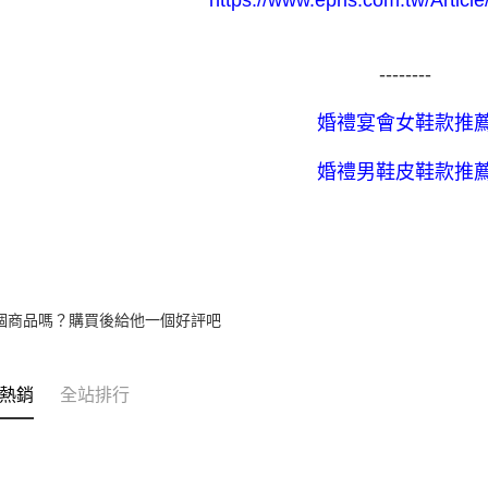
--------
婚禮宴會女鞋款推
婚禮男鞋皮鞋款推
個商品嗎？購買後給他一個好評吧
熱銷
全站排行