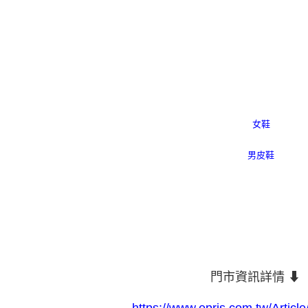
先享後付
每筆NT$8
※ 交易是
是否繳費成
離島宅配
付客戶支
每筆NT$2
【注意事
海外宅配
１．透過由
交易，需
求債權轉
２．關於
https://aft
３．未成
「AFTE
任。
４．使用「
即時審查
結果請求
５．嚴禁
形，恩沛
動。
門市資訊詳情 ⬇︎
https://www.epris.com.tw/Article