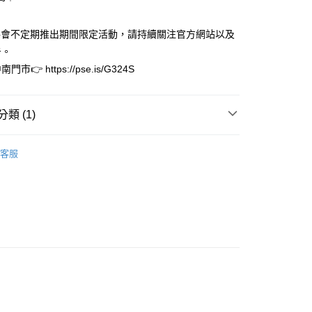
小企業銀行
台中商業銀行
華商業銀行
兆豐國際商業銀行
台灣）商業銀行
華泰商業銀行
小企業銀行
台中商業銀行
業銀行
遠東國際商業銀行
S將會不定期推出期間限定活動，請持續關注官方網站以及
台灣）商業銀行
華泰商業銀行
業銀行
永豐商業銀行
業銀行
遠東國際商業銀行
告。
業銀行
星展（台灣）商業銀行
業銀行
永豐商業銀行
y
👉 https://pse.is/G324S
際商業銀行
中國信託商業銀行
業銀行
星展（台灣）商業銀行
天信用卡公司
際商業銀行
中國信託商業銀行
享後付
天信用卡公司
類 (1)
FTEE先享後付」】
先享後付是「在收到商品之後才付款」的支付方式。 讓您購物簡單
特惠專區
現貨專區快速到貨
心！
客服
：不需註冊會員、不需綁卡、不需儲值。
：只要手機號碼，簡訊認證，即可結帳。
：先確認商品／服務後，再付款。
家取貨
EE先享後付」結帳流程】
0，滿NT$3,000(含以上)免運費
方式選擇「AFTEE先享後付」後，將跳轉至「AFTEE先享後
頁面，進行簡訊認證並確認金額後，即可完成結帳。
1取貨
成立數日內，您將收到繳費通知簡訊。
費通知簡訊後14天內，點擊此簡訊中的連結，可透過四大超商
0，滿NT$3,000(含以上)免運費
網路銀行／等多元方式進行付款，方視為交易完成。
：結帳手續完成當下不需立刻繳費，但若您需要取消訂單，請聯
的店家。未經商家同意取消之訂單仍視為有效，需透過AFTEE