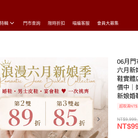
特輯
門市查詢
限時折扣
喵編客服
會員大募集
06月
六月新娘
鞋實體
價中｜
新娘婚
超取滿NT$
NT$9,999
NT$99