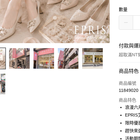
數量
付款與運
超取滿NT$
付款方式
商品特色
信用卡一
商品編號
11849020
信用卡分
商品特色
3 期 
浪漫六月
6 期 
合作金
EPR
華南商
限時優
合作金
LINE Pay
上海商
華南商
趕快來
國泰世
Apple Pay
上海商
活動期間｜