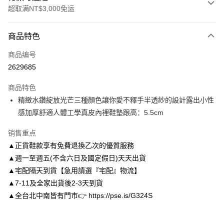
超取满NT$3,000免运
付款方式
商品特色
信用卡一次付款
商品编号
信用卡分期付款
2629685
3期 0利率，每期
NT$826
21家银行
商品特色
6期 0利率，每期
NT$413
21家银行
合作金库商业银行
第一商业银行
精緻水鑽綻放光芒三種顏色讓你愛不釋手半透紗的設計露出小性
华南商业银行
彰化商业银行
合作金库商业银行
第一商业银行
LINE Pay
感加厚舒適人體工學真皮內裡鞋墊跟高：5.5cm
上海商业储蓄银行
台北富邦商业银行
华南商业银行
彰化商业银行
国泰世华商业银行
兆丰国际商业银行
Apple Pay
上海商业储蓄银行
台北富邦商业银行
销售重点
台湾中小企业银行
台中商业银行
国泰世华商业银行
兆丰国际商业银行
▲正貨鞋款享有免費退換乙次的優質服務
汇丰（台湾）商业银行
华泰商业银行
街口支付
台湾中小企业银行
台中商业银行
联邦商业银行
远东国际商业银行
▲週一至週五(不含六日及國定假日)天天出貨
汇丰（台湾）商业银行
华泰商业银行
悠遊付
元大商业银行
永丰商业银行
▲宅配隔天到貨【急用請選『宅配』物流】
联邦商业银行
远东国际商业银行
玉山商业银行
星展（台湾）商业银行
元大商业银行
永丰商业银行
▲7-11及全家出貨後2-3天到貨
Google Pay
台新国际商业银行
中国信托商业银行
玉山商业银行
星展（台湾）商业银行
▲全台北中南皆有門市👉 https://pse.is/G324S
台湾乐天信用卡公司
台新国际商业银行
中国信托商业银行
AFTEE先享后付
台湾乐天信用卡公司
相关说明