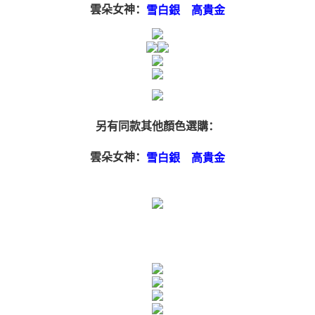
「AFTEE先享後付」(下稱本服務)乃由恩沛科技股份有限公司(下稱 AFTEE )
雲朵女神：
雪白銀
高貴金
所提供，並由 AFTEE 向您收取款項。因使用本服務所須提供之個人資料(包
含但不限於訂購人姓名、電話，收件人姓名、電話、收件地址)，將交付予
AFTEE 於本服務必要服務範圍內運用。關於 AFTEE 對於個人資料之蒐集、
處理、利用，詳參 AFTEE 官網之『個人資料蒐集、處理及利用告知聲明』
（
https://aftee.tw/privacypolicy/
）。
若款項超過繳費期限，將根據當次的金額加收年利率 16% 的逾期滯納金。
未成年的使用者，請事先徵得法定代理人或監護人之同意方可使用
AFTEE。
另有同款其他顏色選購：
若您對於個人資料之處理、利用有任何疑問，或欲行使相關法律權利，請聯
繫恩沛科技股份有限公司。若您不同意我們將上開所示之個人資料，連同必
雲朵女神：
雪白銀
高貴金
要之購買訂單資訊提供予 AFTEE ，或讓 AFTEE 蒐集處理利用您的個人資
料，請勿選用本服務。