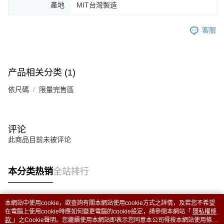
產地
MIT台灣製造
客服
产品相关分类 (1)
依尺碼
限量完售區
评论
此商品目前未被评论
本分类热销
全站排行
本網站中使用cookie，欲查詢有關本網站使用cookie方式之詳情，及若您不希望
热门标签
在電腦上使用cookie時應如何變更電腦的cookie設定，請參閱本網站「
隱私權條
款
」之Cookie聲明。您繼續使用本網站即表示您同意本公司得按本網站使用條款