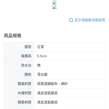
显示电脑版详细说明
商品规格
版型
正常
後跟高
5.5cm
防水台
無
顏色
雪白銀
鞋面材質
高質感綢緞布‧網紗
內裡材質
真皮透氣豚皮
鞋墊材質
真皮透氣豚皮