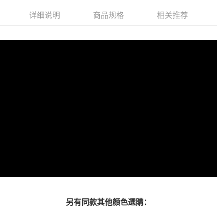
一、關於 AFTEE先享後付
ATM付款
1. 於付款方式選擇AFTEE先享後付，將跳出AFTEE先享後付手機驗證視
详细说明
商品规格
相关推荐
窗。
2. 進行簡訊驗證之後，即可完成結帳手續。
运送方式
3. 訂單確認後不需事先繳費，商品會配送至您的指定地址。
4. 下訂完成後，您的手機會收到一封繳費通知簡訊，APP會員則會收到
付款後全家取貨
AFTEE APP推播通知。
每笔NT$80，满NT$3,000(含以上)免运费
5. 收到商品當下無需繳費，確認無誤後，請再利用繳費通知簡訊或AFTEE
APP於四大便利商店‧ATM/網銀等方式進行付款。
付款後7-11取貨
請留意繳費期限為 14 天。唯有下載 AFTEE App 成為 AFTEE 會員者方能享
每笔NT$80，满NT$3,000(含以上)免运费
有最長 45 天內付款之服務。
宅配
繳費期限，為商家向您請款的時間，再加上使用AFTEE可延長的天數所計算
每笔NT$80，满NT$3,000(含以上)免运费
出。使用AFTEE下訂可以延長您收到商品前的繳費天數，但無法保證一定能
夠在期限內收到商品(例如:預購商品或預計到貨時間較長者)。因此無論收到
離島宅配
商品與否，仍需要請您在AFTEE規定的時間內完成繳費。
每笔NT$220
二、付款限制
1. 初次使用 AFTEE 時，將依認證結果及本公司審查結果，核予每個人不同
海外宅配
查看运费
之上限額度
2. 結帳金額須大於NT$30
3. 目前僅支援台灣會員
另有同款其他顏色選購：
三、聲明條款