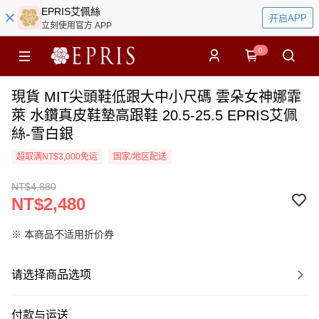
EPRIS艾佩絲
开启APP
立刻使用官方 APP
0
現貨 MIT尖頭鞋低跟大中小尺碼 雲朵女神娜霏
萊 水鑽真皮鞋墊高跟鞋 20.5-25.5 EPRIS艾佩
絲-雪白銀
超取满NT$3,000免运
国家/地区配送
NT$4,880
NT$2,480
※ 本商品不适用折价券
请选择商品选项
付款与运送