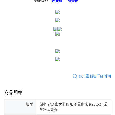
幸運女神：
經典紅
甜美粉
任。
４．使用「AFTEE先享後付」時，將依據個別帳號之用戶狀況，依本公司即
時審查核予不同之上限額度；若仍有額度不足之情形，本公司將視審查結果
請求用戶進行身份認證。
５．嚴禁一人註冊多個帳號或使用他人資訊註冊。若發現惡意使用之情形，
恩沛科技股份有限公司將有權停止該用戶之使用額度並採取法律行動。
顯示電腦版詳細說明
商品規格
版型
偏小,建議拿大半號 如測量出來為23.5,建議
拿24為剛好