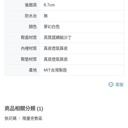
後跟高
8.7cm
防水台
無
顏色
夢幻白色
鞋面材質
高質感綢緞沙丁
內裡材質
真皮透氣豚皮
鞋墊材質
真皮透氣豚皮
產地
MIT台灣製造
客服
商品相關分類 (1)
依尺碼
限量完售區