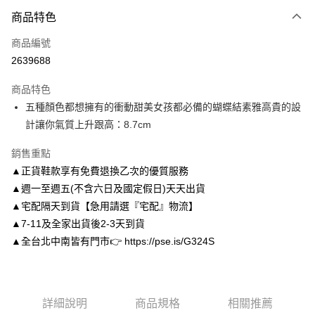
付款方式
商品特色
信用卡一次付款
商品編號
信用卡分期付款
2639688
3 期 0 利率 每期
NT$993
21家銀行
商品特色
6 期 0 利率 每期
NT$496
21家銀行
合作金庫商業銀行
第一商業銀行
五種顏色都想擁有的衝動甜美女孩都必備的蝴蝶結素雅高貴的設
華南商業銀行
彰化商業銀行
合作金庫商業銀行
第一商業銀行
LINE Pay
計讓你氣質上升跟高：8.7cm
上海商業儲蓄銀行
台北富邦商業銀行
華南商業銀行
彰化商業銀行
國泰世華商業銀行
兆豐國際商業銀行
Apple Pay
上海商業儲蓄銀行
台北富邦商業銀行
銷售重點
臺灣中小企業銀行
台中商業銀行
國泰世華商業銀行
兆豐國際商業銀行
▲正貨鞋款享有免費退換乙次的優質服務
匯豐（台灣）商業銀行
華泰商業銀行
街口支付
臺灣中小企業銀行
台中商業銀行
聯邦商業銀行
遠東國際商業銀行
▲週一至週五(不含六日及國定假日)天天出貨
匯豐（台灣）商業銀行
華泰商業銀行
悠遊付
元大商業銀行
永豐商業銀行
▲宅配隔天到貨【急用請選『宅配』物流】
聯邦商業銀行
遠東國際商業銀行
玉山商業銀行
星展（台灣）商業銀行
元大商業銀行
永豐商業銀行
▲7-11及全家出貨後2-3天到貨
Google Pay
台新國際商業銀行
中國信託商業銀行
玉山商業銀行
星展（台灣）商業銀行
▲全台北中南皆有門市👉 https://pse.is/G324S
台灣樂天信用卡公司
台新國際商業銀行
中國信託商業銀行
AFTEE先享後付
台灣樂天信用卡公司
相關說明
【關於「AFTEE先享後付」】
ATM付款
AFTEE先享後付是「在收到商品之後才付款」的支付方式。 讓您購物簡單
詳細說明
商品規格
相關推薦
便利好安心！