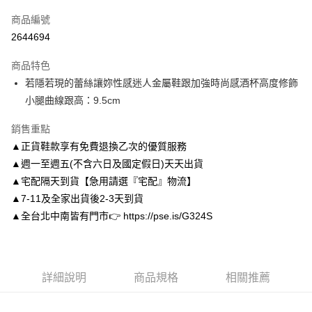
信用卡一次付款
商品編號
信用卡分期付款
2644694
3 期 0 利率 每期
NT$993
21家銀行
商品特色
6 期 0 利率 每期
NT$496
21家銀行
合作金庫商業銀行
第一商業銀行
若隱若現的蕾絲讓妳性感迷人金屬鞋跟加強時尚感酒杯高度修飾
華南商業銀行
彰化商業銀行
合作金庫商業銀行
第一商業銀行
LINE Pay
小腿曲線跟高：9.5cm
上海商業儲蓄銀行
台北富邦商業銀行
華南商業銀行
彰化商業銀行
國泰世華商業銀行
兆豐國際商業銀行
Apple Pay
上海商業儲蓄銀行
台北富邦商業銀行
銷售重點
臺灣中小企業銀行
台中商業銀行
國泰世華商業銀行
兆豐國際商業銀行
▲正貨鞋款享有免費退換乙次的優質服務
匯豐（台灣）商業銀行
華泰商業銀行
街口支付
臺灣中小企業銀行
台中商業銀行
聯邦商業銀行
遠東國際商業銀行
▲週一至週五(不含六日及國定假日)天天出貨
匯豐（台灣）商業銀行
華泰商業銀行
悠遊付
元大商業銀行
永豐商業銀行
▲宅配隔天到貨【急用請選『宅配』物流】
聯邦商業銀行
遠東國際商業銀行
玉山商業銀行
星展（台灣）商業銀行
元大商業銀行
永豐商業銀行
▲7-11及全家出貨後2-3天到貨
Google Pay
台新國際商業銀行
中國信託商業銀行
玉山商業銀行
星展（台灣）商業銀行
▲全台北中南皆有門市👉 https://pse.is/G324S
台灣樂天信用卡公司
台新國際商業銀行
中國信託商業銀行
AFTEE先享後付
台灣樂天信用卡公司
相關說明
【關於「AFTEE先享後付」】
ATM付款
AFTEE先享後付是「在收到商品之後才付款」的支付方式。 讓您購物簡單
詳細說明
商品規格
相關推薦
便利好安心！
１．簡單：不需註冊會員、不需綁卡、不需儲值。
運送方式
２．便利：只要手機號碼，簡訊認證，即可結帳。