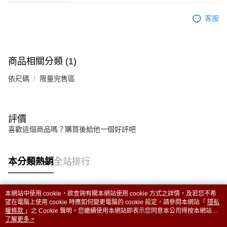
客服
商品相關分類 (1)
依尺碼
限量完售區
評價
喜歡這個商品嗎？購買後給他一個好評吧
本分類熱銷
全站排行
本網站中使用 cookie，欲查詢有關本網站使用 cookie 方式之詳情，及若您不希
熱門標籤
望在電腦上使用 cookie 時應如何變更電腦的 cookie 設定，請參閱本網站「
隱私
權條款
」之 Cookie 聲明。您繼續使用本網站即表示您同意本公司得按本網站使
用條款之 Cookie 聲明使用 cookie。
了解更多 >