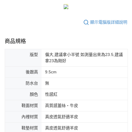
時審查核予不同之上限額度；若仍有額度不足之情形，本公司將視審查結果
請求用戶進行身份認證。
５．嚴禁一人註冊多個帳號或使用他人資訊註冊。若發現惡意使用之情形，
恩沛科技股份有限公司將有權停止該用戶之使用額度並採取法律行動。
顯示電腦版詳細說明
商品規格
版型
偏大,建議拿小半號 如測量出來為23.5,建議
拿23為剛好
後跟高
9.5cm
防水台
無
顏色
性感紅
鞋面材質
高質感蕾絲‧牛皮
內裡材質
真皮透氣舒適羊皮
鞋墊材質
真皮透氣舒適羊皮