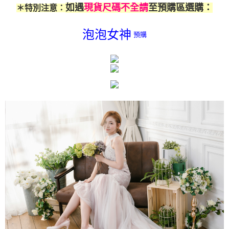
「AFTEE先享後付」，若未經同意申辦者引起之損失，本公司不負相關責
如遇
現貨尺碼不全請
至預購區選購：
＊特別注意：
任。
４．使用「AFTEE先享後付」時，將依據個別帳號之用戶狀況，依本公司即
泡泡女神
時審查核予不同之上限額度；若仍有額度不足之情形，本公司將視審查結果
預購
請求用戶進行身份認證。
５．嚴禁一人註冊多個帳號或使用他人資訊註冊。若發現惡意使用之情形，
恩沛科技股份有限公司將有權停止該用戶之使用額度並採取法律行動。