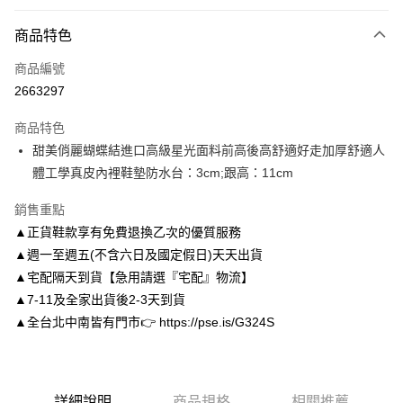
付款方式
商品特色
信用卡一次付款
商品編號
信用卡分期付款
2663297
3 期 0 利率 每期
NT$1,093
21家銀行
商品特色
6 期 0 利率 每期
NT$546
21家銀行
合作金庫商業銀行
第一商業銀行
甜美俏麗蝴蝶結進口高級星光面料前高後高舒適好走加厚舒適人
華南商業銀行
彰化商業銀行
合作金庫商業銀行
第一商業銀行
LINE Pay
體工學真皮內裡鞋墊防水台：3cm;跟高：11cm
上海商業儲蓄銀行
台北富邦商業銀行
華南商業銀行
彰化商業銀行
國泰世華商業銀行
兆豐國際商業銀行
Apple Pay
上海商業儲蓄銀行
台北富邦商業銀行
銷售重點
臺灣中小企業銀行
台中商業銀行
國泰世華商業銀行
兆豐國際商業銀行
▲正貨鞋款享有免費退換乙次的優質服務
匯豐（台灣）商業銀行
華泰商業銀行
街口支付
臺灣中小企業銀行
台中商業銀行
聯邦商業銀行
遠東國際商業銀行
▲週一至週五(不含六日及國定假日)天天出貨
匯豐（台灣）商業銀行
華泰商業銀行
悠遊付
元大商業銀行
永豐商業銀行
▲宅配隔天到貨【急用請選『宅配』物流】
聯邦商業銀行
遠東國際商業銀行
玉山商業銀行
星展（台灣）商業銀行
元大商業銀行
永豐商業銀行
▲7-11及全家出貨後2-3天到貨
Google Pay
台新國際商業銀行
中國信託商業銀行
玉山商業銀行
星展（台灣）商業銀行
▲全台北中南皆有門市👉 https://pse.is/G324S
台灣樂天信用卡公司
台新國際商業銀行
中國信託商業銀行
AFTEE先享後付
台灣樂天信用卡公司
相關說明
【關於「AFTEE先享後付」】
ATM付款
AFTEE先享後付是「在收到商品之後才付款」的支付方式。 讓您購物簡單
詳細說明
商品規格
相關推薦