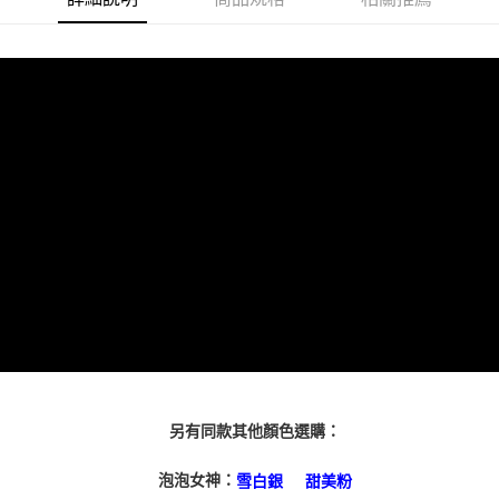
便利好安心！
１．簡單：不需註冊會員、不需綁卡、不需儲值。
運送方式
２．便利：只要手機號碼，簡訊認證，即可結帳。
３．安心：先確認商品／服務後，再付款。
付款後全家取貨
每筆NT$80，滿NT$3,000(含以上)免運費
【「AFTEE先享後付」結帳流程】
１．於結帳方式選擇「AFTEE先享後付」後，將跳轉至「AFTEE先享後付」
付款後7-11取貨
結帳頁面，進行簡訊認證並確認金額後，即可完成結帳。
２．訂單成立數日內，您將收到繳費通知簡訊。
每筆NT$80，滿NT$3,000(含以上)免運費
３．收到繳費通知簡訊後14天內，點擊此簡訊中的連結，可透過四大超商／
ATM／網路銀行／等多元方式進行付款，方視為交易完成。
宅配
※ 請注意：結帳手續完成當下不需立刻繳費，但若您需要取消訂單，請聯絡
每筆NT$80，滿NT$3,000(含以上)免運費
購買商品的店家。未經商家同意取消之訂單仍視為有效，需透過AFTEE先享
後付繳納相關費用。
離島宅配
※ 交易是否成功請以「AFTEE先享後付 」之結帳頁面顯示為準，若有關於
是否繳費成功／繳費後需取消欲退款等相關疑問，請聯繫「AFTEE先享後付
每筆NT$220
客戶支援中心」
https://netprotections.freshdesk.com/support/home
海外宅配
查看運費
【注意事項】
１．透過由恩沛科技股份有限公司提供之「AFTEE先享後付」服務完成之交
易，需依本服務之必要範圍內提供個人資料，並將交易相關給付款項請求債
權轉讓予恩沛科技股份有限公司。
另有同款其他顏色選購：
２．關於個人資料處理事宜，請瀏覽以下網址：
https://aftee.tw/terms/#terms3
泡泡女神：
雪白銀
甜美粉
３．未成年的使用者請事先徵得法定代理人或監護人之同意方可使用