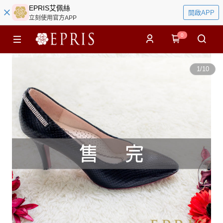
EPRIS艾佩絲
開啟APP
立刻使用官方APP
0
1
/
10