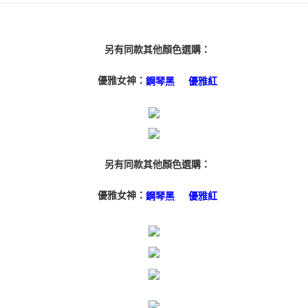
１．簡單：不需註冊會員、不需綁卡、不需儲值。
運送方式
２．便利：只要手機號碼，簡訊認證，即可結帳。
３．安心：先確認商品／服務後，再付款。
付款後全家取貨
另有同款其他顏色選購：
每筆NT$80，滿NT$3,000(含以上)免運費
【「AFTEE先享後付」結帳流程】
１．於結帳方式選擇「AFTEE先享後付」後，將跳轉至「AFTEE先享後付」
優雅女神：
付款後7-11取貨
鋼琴黑
優雅紅
結帳頁面，進行簡訊認證並確認金額後，即可完成結帳。
２．訂單成立數日內，您將收到繳費通知簡訊。
每筆NT$80，滿NT$3,000(含以上)免運費
３．收到繳費通知簡訊後14天內，點擊此簡訊中的連結，可透過四大超商／
ATM／網路銀行／等多元方式進行付款，方視為交易完成。
宅配
※ 請注意：結帳手續完成當下不需立刻繳費，但若您需要取消訂單，請聯絡
每筆NT$80，滿NT$3,000(含以上)免運費
購買商品的店家。未經商家同意取消之訂單仍視為有效，需透過AFTEE先享
後付繳納相關費用。
另有同款其他顏色選購：
離島宅配
※ 交易是否成功請以「AFTEE先享後付 」之結帳頁面顯示為準，若有關於
是否繳費成功／繳費後需取消欲退款等相關疑問，請聯繫「AFTEE先享後付
每筆NT$220
客戶支援中心」
https://netprotections.freshdesk.com/support/home
優雅女神：
鋼琴黑
優雅紅
海外宅配
查看運費
【注意事項】
１．透過由恩沛科技股份有限公司提供之「AFTEE先享後付」服務完成之交
易，需依本服務之必要範圍內提供個人資料，並將交易相關給付款項請求債
權轉讓予恩沛科技股份有限公司。
２．關於個人資料處理事宜，請瀏覽以下網址：
https://aftee.tw/terms/#terms3
３．未成年的使用者請事先徵得法定代理人或監護人之同意方可使用
「AFTEE先享後付」，若未經同意申辦者引起之損失，本公司不負相關責