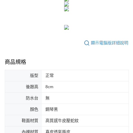
任。
４．使用「AFTEE先享後付」時，將依據個別帳號之用戶狀況，依本公司即
時審查核予不同之上限額度；若仍有額度不足之情形，本公司將視審查結果
請求用戶進行身份認證。
５．嚴禁一人註冊多個帳號或使用他人資訊註冊。若發現惡意使用之情形，
恩沛科技股份有限公司將有權停止該用戶之使用額度並採取法律行動。
顯示電腦版詳細說明
商品規格
版型
正常
後跟高
8cm
防水台
無
顏色
鋼琴黑
鞋面材質
高質感牛皮壓蛇紋
內裡材質
真皮透氣豚皮