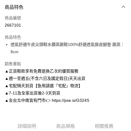
付款方式
商品特色
信用卡一次付款
商品編號
信用卡分期付款
2667101
3 期 0 利率 每期
NT$993
21家銀行
商品特色
6 期 0 利率 每期
NT$496
21家銀行
合作金庫商業銀行
第一商業銀行
透氣舒適牛皮尖頭鞋水鑽高跟鞋100%舒適透氣豚皮腳墊 跟高：
華南商業銀行
彰化商業銀行
合作金庫商業銀行
第一商業銀行
LINE Pay
8cm
上海商業儲蓄銀行
台北富邦商業銀行
華南商業銀行
彰化商業銀行
國泰世華商業銀行
兆豐國際商業銀行
Apple Pay
上海商業儲蓄銀行
台北富邦商業銀行
銷售重點
臺灣中小企業銀行
台中商業銀行
國泰世華商業銀行
兆豐國際商業銀行
▲正貨鞋款享有免費退換乙次的優質服務
匯豐（台灣）商業銀行
華泰商業銀行
街口支付
臺灣中小企業銀行
台中商業銀行
聯邦商業銀行
遠東國際商業銀行
▲週一至週五(不含六日及國定假日)天天出貨
匯豐（台灣）商業銀行
華泰商業銀行
悠遊付
元大商業銀行
永豐商業銀行
▲宅配隔天到貨【急用請選『宅配』物流】
聯邦商業銀行
遠東國際商業銀行
玉山商業銀行
星展（台灣）商業銀行
元大商業銀行
永豐商業銀行
▲7-11及全家出貨後2-3天到貨
Google Pay
台新國際商業銀行
中國信託商業銀行
玉山商業銀行
星展（台灣）商業銀行
▲全台北中南皆有門市👉 https://pse.is/G324S
台灣樂天信用卡公司
台新國際商業銀行
中國信託商業銀行
AFTEE先享後付
台灣樂天信用卡公司
相關說明
【關於「AFTEE先享後付」】
ATM付款
AFTEE先享後付是「在收到商品之後才付款」的支付方式。 讓您購物簡單
詳細說明
商品規格
相關推薦
便利好安心！