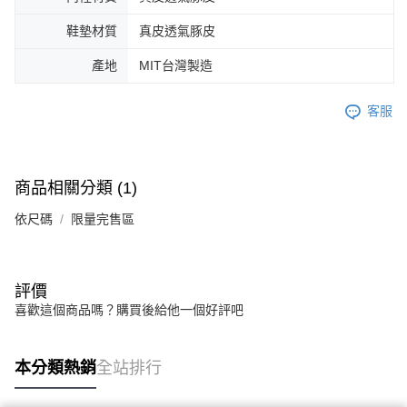
鞋墊材質
真皮透氣豚皮
產地
MIT台灣製造
客服
商品相關分類 (1)
依尺碼
限量完售區
評價
喜歡這個商品嗎？購買後給他一個好評吧
本分類熱銷
全站排行