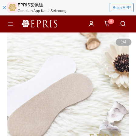
EPRIS艾佩絲
Buka APP
Gunakan App Kami Sekarang
0
1
/
4