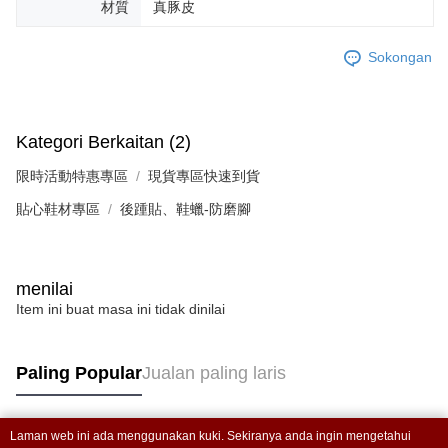
材質
真豚皮
lama untuk dihantar). Oleh itu, anda dikehendaki membuat pembayaran
kepada AFTEE dalam tempoh sama ada anda menerima pesanan.
Sokongan
Kedua, Sekatan Pembayaran
1. Jumlah yang diperakui untuk pengguna kali pertama boleh sehingga
NT$10,000. Amaun diperakui sebenar yang diluluskan akan berdasarkan
keputusan pensijilan dan semakan oleh AFTEE.
Kategori Berkaitan (2)
2. Amaun perbelanjaan minimum mestilah lebih besar daripada NT$20.
3. Pada masa ini hanya tersedia untuk ahli Taiwan.
限時活動特惠專區
現貨專區快速到貨
Ketiga, Syarat Perkhidmatan
貼心鞋材專區
後踵貼、鞋蠟-防磨腳
Perkhidmatan AFTEE Beli Sekarang Bayar Kemudian disediakan oleh NP
Taiwan, Inc. dan AFTEE akan membuat bil kepada pengguna. AFTEE
akan menggunakan data peribadi yang dikumpul (termasuk nama
pembeli, no. telefon, nama penerima, no. telefon, alamat penerima) untuk
menilai
penggunaan perkhidmatan. Sila rujuk kepada "Penyata Pengumpulan
Data Peribadi, Pemprosesan, Penggunaan"
Item ini buat masa ini tidak dinilai
(https://aftee.tw/privacypolicy/
) untuk maklumat lanjut.
Jumlah yang diperakui untuk pengguna kali pertama yang lulus
Paling Popular
Jualan paling laris
kelulusan boleh sehingga NT$10,000. Jika pengguna tidak membuat
pembayaran dalam tempoh tersebut, yuran pembayaran lewat sebanyak
20% setahun akan dikenakan. Pengguna bawah umur dikehendaki
mendapatkan kebenaran daripada ibu bapa atau penjaga yang sah
Laman web ini ada menggunakan kuki. Sekiranya anda ingin mengetahui