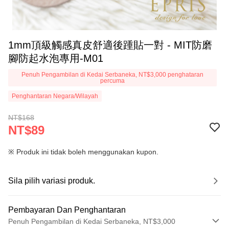
1mm頂級觸感真皮舒適後踵貼一對 - MIT防磨
腳防起水泡專用-M01
Penuh Pengambilan di Kedai Serbaneka, NT$3,000 penghataran
percuma
Penghantaran Negara/Wilayah
NT$168
NT$89
※ Produk ini tidak boleh menggunakan kupon.
Sila pilih variasi produk.
Pembayaran Dan Penghantaran
Penuh Pengambilan di Kedai Serbaneka, NT$3,000