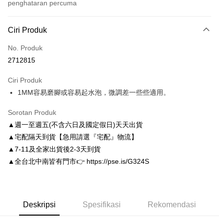
penghataran percuma
Kaedah Pembayaran
Ciri Produk
Kad Kredit (Bayaran Penuh)
No. Produk
Ansuran Kad Kredit
2712815
3 ansuran pada kadar faedah 0,
NT$29
setiap ansuran
Ciri Produk
21 Bank
6 ansuran pada kadar faedah 0,
NT$14
setiap
Taiwan Cooperative Bank
Bank Komersial Pertama
1MM容易磨腳或容易起水泡，微調差一些些適用。
Hua Nan Commercial
Chang Hwa Commercial
ansuran
21 Bank
Bank
Bank
Taiwan Cooperative Bank
Bank Komersial Pertama
LINE Pay
Sorotan Produk
The Shanghai
Bank Komersial Taipei
Hua Nan Commercial Bank
Chang Hwa Commercial Bank
▲週一至週五(不含六日及國定假日)天天出貨
Commercial & Savings
Fubon
Apple Pay
The Shanghai Commercial &
Bank Komersial Taipei Fubon
Bank
▲宅配隔天到貨【急用請選『宅配』物流】
Savings Bank
Bank Cathay United
Mega International
JKOPAY
▲7-11及全家出貨後2-3天到貨
Bank Cathay United
Mega International Commercial
Commercial Bank
▲全台北中南皆有門市👉 https://pse.is/G324S
Bank
Taiwan Business Bank
Taichung Commercial
Easy Wallet
Taiwan Business Bank
Taichung Commercial Bank
Bank
HSBC Bank (Taiwan) Limited
Hwatai Bank
Google Pay
HSBC Bank (Taiwan)
Hwatai Bank
Union Bank of Taiwan
Far Eastern International Bank
Limited
Yuanta Commercial Bank
Bank SinoPac
AFTEE
Deskripsi
Spesifikasi
Rekomendasi
Union Bank of Taiwan
Far Eastern International
Bank Komersial E.SUN
DBS Bank
Deskripsi
Bank