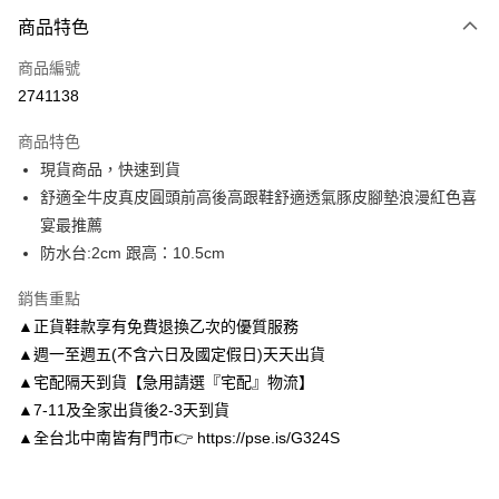
付款方式
商品特色
信用卡一次付款
商品編號
信用卡分期付款
2741138
3 期 0 利率 每期
NT$993
21家銀行
商品特色
6 期 0 利率 每期
NT$496
21家銀行
合作金庫商業銀行
第一商業銀行
現貨商品，快速到貨
華南商業銀行
彰化商業銀行
合作金庫商業銀行
第一商業銀行
LINE Pay
舒適全牛皮真皮圓頭前高後高跟鞋舒適透氣豚皮腳墊浪漫紅色喜
上海商業儲蓄銀行
台北富邦商業銀行
華南商業銀行
彰化商業銀行
國泰世華商業銀行
兆豐國際商業銀行
宴最推薦
Apple Pay
上海商業儲蓄銀行
台北富邦商業銀行
臺灣中小企業銀行
台中商業銀行
防水台:2cm 跟高：10.5cm
國泰世華商業銀行
兆豐國際商業銀行
匯豐（台灣）商業銀行
華泰商業銀行
街口支付
臺灣中小企業銀行
台中商業銀行
聯邦商業銀行
遠東國際商業銀行
銷售重點
匯豐（台灣）商業銀行
華泰商業銀行
悠遊付
元大商業銀行
永豐商業銀行
▲正貨鞋款享有免費退換乙次的優質服務
聯邦商業銀行
遠東國際商業銀行
玉山商業銀行
星展（台灣）商業銀行
元大商業銀行
永豐商業銀行
▲週一至週五(不含六日及國定假日)天天出貨
Google Pay
台新國際商業銀行
中國信託商業銀行
玉山商業銀行
星展（台灣）商業銀行
▲宅配隔天到貨【急用請選『宅配』物流】
台灣樂天信用卡公司
台新國際商業銀行
中國信託商業銀行
AFTEE先享後付
▲7-11及全家出貨後2-3天到貨
台灣樂天信用卡公司
相關說明
▲全台北中南皆有門市👉 https://pse.is/G324S
【關於「AFTEE先享後付」】
ATM付款
AFTEE先享後付是「在收到商品之後才付款」的支付方式。 讓您購物簡單
便利好安心！