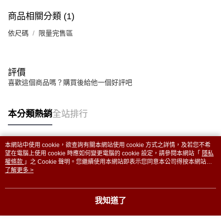
商品相關分類 (1)
依尺碼
限量完售區
評價
喜歡這個商品嗎？購買後給他一個好評吧
本分類熱銷
全站排行
本網站中使用 cookie，欲查詢有關本網站使用 cookie 方式之詳情，及若您不希
熱門標籤
望在電腦上使用 cookie 時應如何變更電腦的 cookie 設定，請參閱本網站「
隱私
權條款
」之 Cookie 聲明。您繼續使用本網站即表示您同意本公司得按本網站使
用條款之 Cookie 聲明使用 cookie。
了解更多 >
我知道了