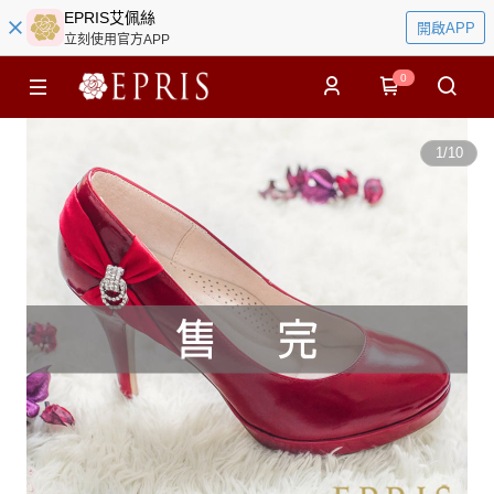
EPRIS艾佩絲
開啟APP
立刻使用官方APP
0
1
/
10