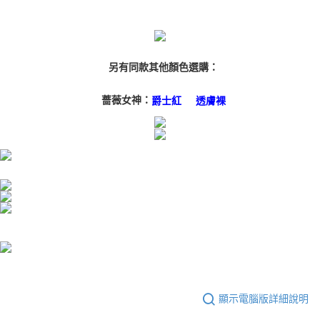
任。
４．使用「AFTEE先享後付」時，將依據個別帳號之用戶狀況，依本公司即
時審查核予不同之上限額度；若仍有額度不足之情形，本公司將視審查結果
請求用戶進行身份認證。
５．嚴禁一人註冊多個帳號或使用他人資訊註冊。若發現惡意使用之情形，
另有同款其他顏色選購：
恩沛科技股份有限公司將有權停止該用戶之使用額度並採取法律行動。
薔薇女神：
爵士紅
透膚裸
顯示電腦版詳細說明