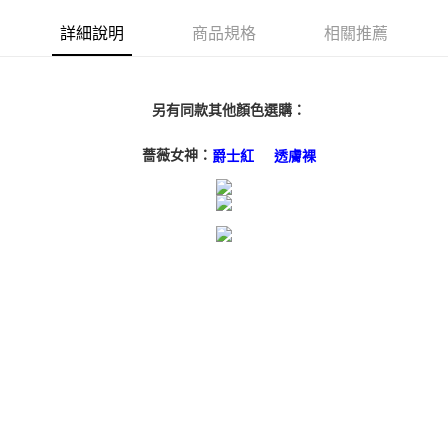
１．簡單：不需註冊會員、不需綁卡、不需儲值。
運送方式
２．便利：只要手機號碼，簡訊認證，即可結帳。
詳細說明
商品規格
相關推薦
３．安心：先確認商品／服務後，再付款。
付款後全家取貨
每筆NT$80，滿NT$3,000(含以上)免運費
【「AFTEE先享後付」結帳流程】
１．於結帳方式選擇「AFTEE先享後付」後，將跳轉至「AFTEE先享後付」
另有同款其他顏色選購：
付款後7-11取貨
結帳頁面，進行簡訊認證並確認金額後，即可完成結帳。
２．訂單成立數日內，您將收到繳費通知簡訊。
每筆NT$80，滿NT$3,000(含以上)免運費
薔薇女神：
３．收到繳費通知簡訊後14天內，點擊此簡訊中的連結，可透過四大超商／
爵士紅
透膚裸
ATM／網路銀行／等多元方式進行付款，方視為交易完成。
宅配
※ 請注意：結帳手續完成當下不需立刻繳費，但若您需要取消訂單，請聯絡
每筆NT$80，滿NT$3,000(含以上)免運費
購買商品的店家。未經商家同意取消之訂單仍視為有效，需透過AFTEE先享
後付繳納相關費用。
離島宅配
※ 交易是否成功請以「AFTEE先享後付 」之結帳頁面顯示為準，若有關於
是否繳費成功／繳費後需取消欲退款等相關疑問，請聯繫「AFTEE先享後付
每筆NT$220
客戶支援中心」
https://netprotections.freshdesk.com/support/home
海外宅配
查看運費
【注意事項】
１．透過由恩沛科技股份有限公司提供之「AFTEE先享後付」服務完成之交
易，需依本服務之必要範圍內提供個人資料，並將交易相關給付款項請求債
權轉讓予恩沛科技股份有限公司。
２．關於個人資料處理事宜，請瀏覽以下網址：
https://aftee.tw/terms/#terms3
３．未成年的使用者請事先徵得法定代理人或監護人之同意方可使用
「AFTEE先享後付」，若未經同意申辦者引起之損失，本公司不負相關責