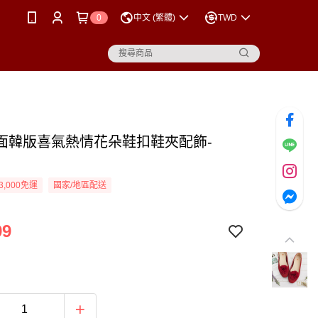
0
中文 (繁體)
TWD
面韓版喜氣熱情花朵鞋扣鞋夾配飾-
3,000免運
國家/地區配送
99