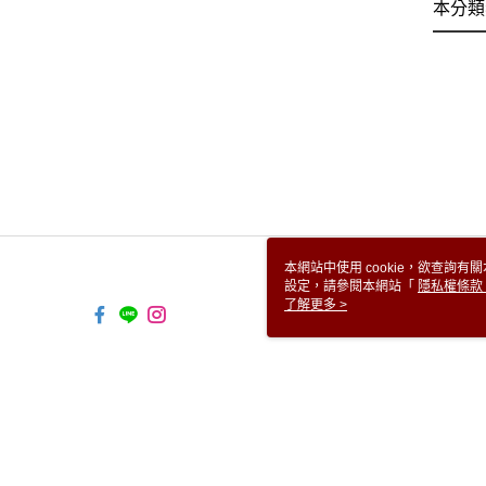
本分類
本網站中使用 cookie，欲查詢有關
設定，請參閱本網站「
隱私權條款
使用 cookie。
了解更多 >