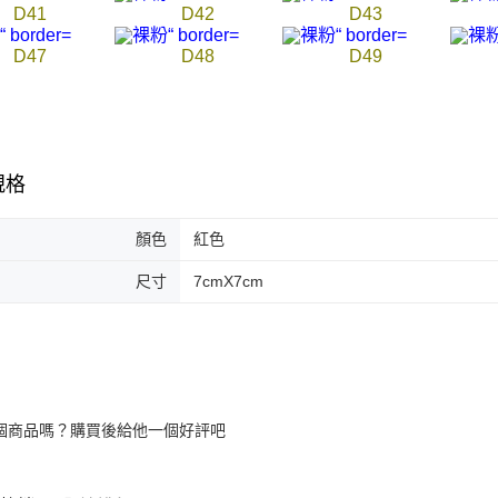
D41
D42
D43
D47
D48
D49
規格
顏色
紅色
尺寸
7cmX7cm
個商品嗎？購買後給他一個好評吧