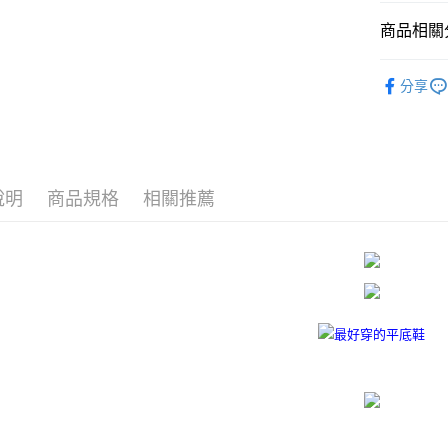
悠遊付
元大商
聯邦商
玉山商
商品相關分
元大商
Google Pa
台新國
玉山商
台灣樂
限時活動
台新國
AFTEE先
分享
台灣樂
相關說明
婚鞋飾扣
【關於「A
ATM付款
婚禮婚鞋
AFTEE
便利好安
１．簡單
２．便利
說明
商品規格
相關推薦
運送方式
３．安心
付款後全
【「AFT
每筆NT$8
１．於結帳
付」結帳
付款後7-1
２．訂單
３．收到繳
每筆NT$8
／ATM／
※ 請注意
宅配
絡購買商品
先享後付
每筆NT$8
※ 交易是
是否繳費成
離島宅配
付客戶支