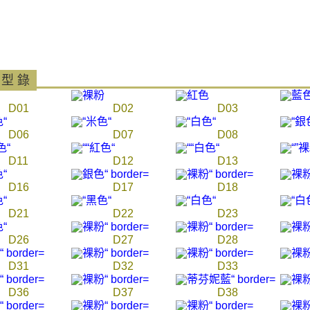
每筆NT$2
【注意事
海外宅配
１．透過由
交易，需
求債權轉
２．關於
 型 錄
https://aft
３．未成
D01
D02
D03
「AFTE
任。
D06
D07
D08
４．使用「
即時審查
結果請求
D11
D12
D13
５．嚴禁
形，恩沛
D16
D17
D18
動。
D21
D22
D23
D26
D27
D28
D31
D32
D33
D36
D37
D38