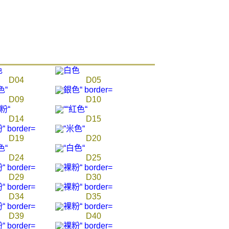
20
項】
查看運費
恩沛科技股份有限公司提供之「AFTEE先享後付」服務完成之
依本服務之必要範圍內提供個人資料，並將交易相關給付款項請
讓予恩沛科技股份有限公司。
個人資料處理事宜，請瀏覽以下網址：
ee.tw/terms/#terms3
年的使用者請事先徵得法定代理人或監護人之同意方可使用
D04
D05
E先享後付」，若未經同意申辦者引起之損失，本公司不負相關責
D09
D10
AFTEE先享後付」時，將依據個別帳號之用戶狀況，依本公司
核予不同之上限額度；若仍有額度不足之情形，本公司將視審查
用戶進行身份認證。
D14
D15
一人註冊多個帳號或使用他人資訊註冊。若發現惡意使用之情
科技股份有限公司將有權停止該用戶之使用額度並採取法律行
D19
D20
D24
D25
D29
D30
D34
D35
D39
D40