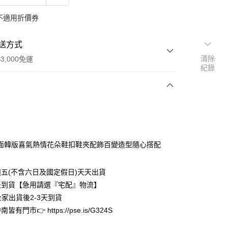
不適用折價券
送方式
清除
3,000免運
紀錄
次付款
期付款
0 利率 每期
NT$299
21家銀行
面韓版喜氣熱情花朵鞋扣鞋夾配飾百變造型隨心撘配
0 利率 每期
NT$149
21家銀行
庫商業銀行
第一商業銀行
業銀行
彰化商業銀行
庫商業銀行
第一商業銀行
五(不含六日及國定假日)天天出貨
業儲蓄銀行
台北富邦商業銀行
業銀行
彰化商業銀行
天到貨【急用請選『宅配』物流】
華商業銀行
兆豐國際商業銀行
業儲蓄銀行
台北富邦商業銀行
全家出貨後2-3天到貨
小企業銀行
台中商業銀行
華商業銀行
兆豐國際商業銀行
台灣）商業銀行
華泰商業銀行
有門市👉 https://pse.is/G324S
小企業銀行
台中商業銀行
業銀行
遠東國際商業銀行
台灣）商業銀行
華泰商業銀行