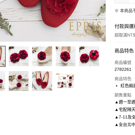
※ 本商品
付款與運
超取滿NT$
付款方式
商品特色
信用卡一
商品編號
2782261
信用卡分
商品特色
3 期 
紅色緞
6 期 
合作金
銷售重點
華南商
合作金
▲週一至週
LINE Pay
上海商
華南商
▲宅配隔
國泰世
Apple Pay
上海商
▲7-11及
臺灣中
國泰世
匯豐（
▲全台北中南皆
街口支付
臺灣中
聯邦商
匯豐（