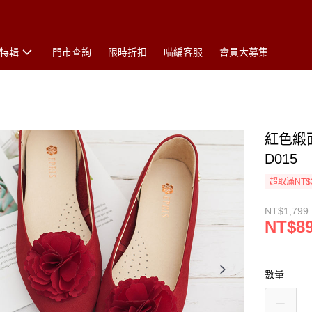
特輯
門市查詢
限時折扣
喵編客服
會員大募集
紅色緞
D015
超取滿NT$
NT$1,799
NT$8
數量