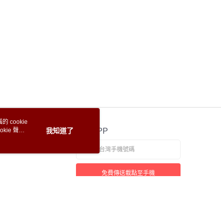
 cookie
kie 聲明
我知道了
官方APP
免費傳送載點至手機
若接到可疑電話，請洽詢165反詐騙專線