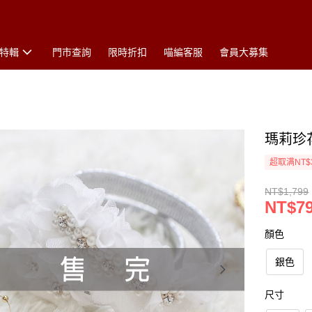
特輯
門市查詢
限時折扣
喵編客服
會員大募集
瑪莉珍
超取满NT$
NT$1,799
NT$7
顏色
銀色
尺寸