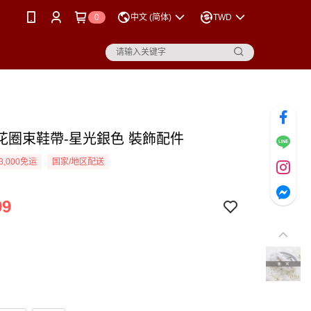
0
中文 (简体)
TWD
花圈束鞋帶-星光銀色 裝飾配件
3,000免运
国家/地区配送
99