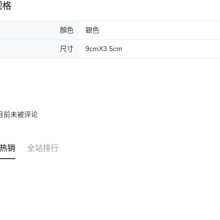
若您對於
规格
聯繫恩沛
同必要之購
人資料，
顏色
銀色
尺寸
9cmX3.5cm
目前未被评论
热销
全站排行