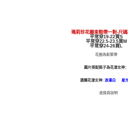
享有最長 
每笔NT$8
繳費期限，
宅配
算出。使用
定能夠在期
每笔NT$8
收到商品與
離島宅配
瑪莉珍花圈束鞋帶一對-尺
二、付款
平常穿19-22買S
每笔NT$2
平常穿22.5-23.5買M
1. 初次
平常穿24-26買L
之上限額
海外宅配
2. 結帳金
花圈為鬆緊帶
3. 目前
三、聲明
圖片搭配鞋子為花
女神
漾
「AFTE
)所提供，
選購花漾女神:
浪漫白
星
(包含但不
予 AFT
集、處理、
明』（
http
若款項超過
未成年的
AFTEE。