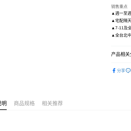
华南商
合作金
LINE Pay
销售重点
上海商
华南商
▲週一至週
国泰世
Apple Pay
上海商
▲宅配隔
台湾中
国泰世
汇丰（
▲7-11及
街口支付
台湾中
联邦商
▲全台北中南皆
汇丰（
悠遊付
元大商
联邦商
玉山商
元大商
Google Pa
台新国
产品相关分
玉山商
台湾乐
台新国
AFTEE先
依尺碼
台湾乐
相关说明
分享
一、關於 A
ATM付款
1. 於付
窗。
2. 進行
3. 訂單
运送方式
4. 下訂
说明
商品规格
相关推荐
AFTEE 
付款後全
5. 收到
每笔NT$8
APP於四
付款後7-1
請留意繳費期