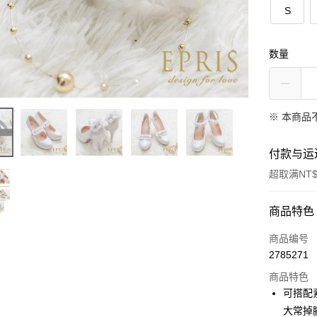
S
数量
※ 本商品
付款与运
超取满NT$
付款方式
商品特色
信用卡一
商品编号
2785271
信用卡分
商品特色
3期 0
可搭配
6期 0
合作金
大常掉