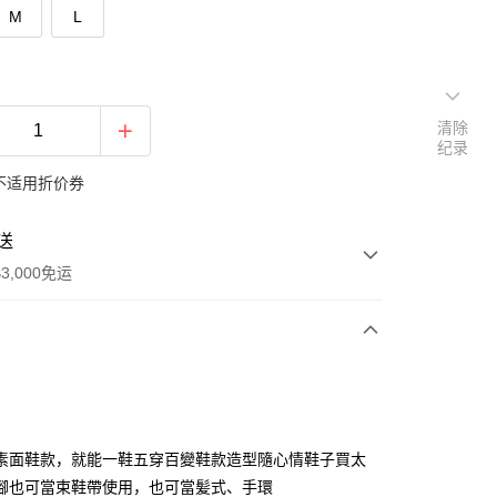
M
L
清除
纪录
不适用折价券
送
3,000免运
次付款
期付款
利率，每期
NT$266
21家银行
素面鞋款，就能一鞋五穿百變鞋款造型隨心情鞋子買太
利率，每期
NT$133
21家银行
库商业银行
第一商业银行
腳也可當束鞋帶使用，也可當髪式、手環