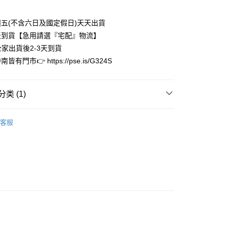
业银行
彰化商业银行
库商业银行
第一商业银行
业储蓄银行
台北富邦商业银行
业银行
彰化商业银行
五(不含六日及國定假日)天天出貨
华商业银行
兆丰国际商业银行
业储蓄银行
台北富邦商业银行
天到貨【急用請選『宅配』物流】
小企业银行
台中商业银行
华商业银行
兆丰国际商业银行
台湾）商业银行
华泰商业银行
全家出貨後2-3天到貨
小企业银行
台中商业银行
业银行
远东国际商业银行
有門市👉 https://pse.is/G324S
台湾）商业银行
华泰商业银行
业银行
永丰商业银行
业银行
远东国际商业银行
业银行
星展（台湾）商业银行
业银行
永丰商业银行
y
际商业银行
中国信托商业银行
类 (1)
业银行
星展（台湾）商业银行
天信用卡公司
际商业银行
中国信托商业银行
享后付
限量完售區
天信用卡公司
客服
FTEE先享後付
款方式選擇AFTEE先享後付，將跳出AFTEE先享後付手機驗證視
簡訊驗證之後，即可完成結帳手續。
確認後不需事先繳費，商品會配送至您的指定地址。
完成後，您的手機會收到一封繳費通知簡訊，APP會員則會收到
APP推播通知。
家取貨
商品當下無需繳費，確認無誤後，請再利用繳費通知簡訊或AFTEE
0，满NT$3,000(含以上)免运费
大便利商店‧ATM/網銀等方式進行付款。
1取貨
限為 14 天。唯有下載 AFTEE App 成為 AFTEE 會員者方能