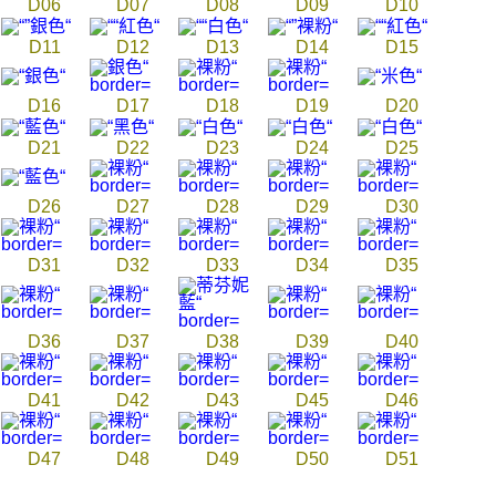
D06
D07
D08
D09
D10
D11
D12
D13
D14
D15
D16
D17
D18
D19
D20
D21
D22
D23
D24
D25
D26
D27
D28
D29
D30
D31
D32
D33
D34
D35
D36
D37
D38
D39
D40
D41
D42
D43
D45
D46
D47
D48
D49
D50
D51