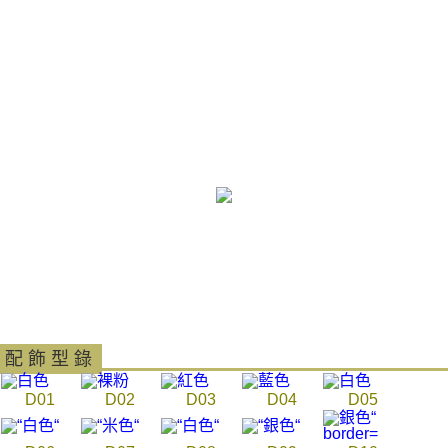
付款後7-11取貨
結帳頁面，進行簡訊認證並確認金額後，即可完成結帳。
２．訂單成立數日內，您將收到繳費通知簡訊。
每筆NT$80，滿NT$3,000(含以上)免運費
３．收到繳費通知簡訊後14天內，點擊此簡訊中的連結，可透過四大超商／
ATM／網路銀行／等多元方式進行付款，方視為交易完成。
宅配
※ 請注意：結帳手續完成當下不需立刻繳費，但若您需要取消訂單，請聯絡
每筆NT$80，滿NT$3,000(含以上)免運費
購買商品的店家。未經商家同意取消之訂單仍視為有效，需透過AFTEE先享
後付繳納相關費用。
離島宅配
※ 交易是否成功請以「AFTEE先享後付 」之結帳頁面顯示為準，若有關於
是否繳費成功／繳費後需取消欲退款等相關疑問，請聯繫「AFTEE先享後付
每筆NT$220
客戶支援中心」
https://netprotections.freshdesk.com/support/home
海外宅配
查看運費
【注意事項】
１．透過由恩沛科技股份有限公司提供之「AFTEE先享後付」服務完成之交
易，需依本服務之必要範圍內提供個人資料，並將交易相關給付款項請求債
權轉讓予恩沛科技股份有限公司。
２．關於個人資料處理事宜，請瀏覽以下網址：
https://aftee.tw/terms/#terms3
３．未成年的使用者請事先徵得法定代理人或監護人之同意方可使用
「AFTEE先享後付」，若未經同意申辦者引起之損失，本公司不負相關責
任。
配 飾 型 錄
４．使用「AFTEE先享後付」時，將依據個別帳號之用戶狀況，依本公司即
時審查核予不同之上限額度；若仍有額度不足之情形，本公司將視審查結果
D01
D02
D03
D04
D05
請求用戶進行身份認證。
５．嚴禁一人註冊多個帳號或使用他人資訊註冊。若發現惡意使用之情形，
恩沛科技股份有限公司將有權停止該用戶之使用額度並採取法律行動。