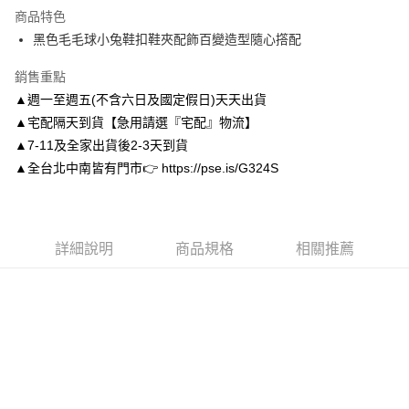
商品特色
6 期 0 利率 每期
NT$133
21家銀行
合作金庫商業銀行
第一商業銀行
黑色毛毛球小兔鞋扣鞋夾配飾百變造型隨心撘配
華南商業銀行
彰化商業銀行
合作金庫商業銀行
第一商業銀行
LINE Pay
上海商業儲蓄銀行
台北富邦商業銀行
華南商業銀行
彰化商業銀行
銷售重點
國泰世華商業銀行
兆豐國際商業銀行
Apple Pay
上海商業儲蓄銀行
台北富邦商業銀行
▲週一至週五(不含六日及國定假日)天天出貨
臺灣中小企業銀行
台中商業銀行
國泰世華商業銀行
兆豐國際商業銀行
▲宅配隔天到貨【急用請選『宅配』物流】
匯豐（台灣）商業銀行
華泰商業銀行
街口支付
臺灣中小企業銀行
台中商業銀行
聯邦商業銀行
遠東國際商業銀行
▲7-11及全家出貨後2-3天到貨
匯豐（台灣）商業銀行
華泰商業銀行
悠遊付
元大商業銀行
永豐商業銀行
▲全台北中南皆有門市👉 https://pse.is/G324S
聯邦商業銀行
遠東國際商業銀行
玉山商業銀行
星展（台灣）商業銀行
元大商業銀行
永豐商業銀行
Google Pay
台新國際商業銀行
中國信託商業銀行
玉山商業銀行
星展（台灣）商業銀行
台灣樂天信用卡公司
台新國際商業銀行
中國信託商業銀行
AFTEE先享後付
台灣樂天信用卡公司
詳細說明
商品規格
相關推薦
相關說明
【關於「AFTEE先享後付」】
ATM付款
AFTEE先享後付是「在收到商品之後才付款」的支付方式。 讓您購物簡單
便利好安心！
１．簡單：不需註冊會員、不需綁卡、不需儲值。
運送方式
２．便利：只要手機號碼，簡訊認證，即可結帳。
３．安心：先確認商品／服務後，再付款。
付款後全家取貨
每筆NT$80，滿NT$3,000(含以上)免運費
【「AFTEE先享後付」結帳流程】
１．於結帳方式選擇「AFTEE先享後付」後，將跳轉至「AFTEE先享後付」