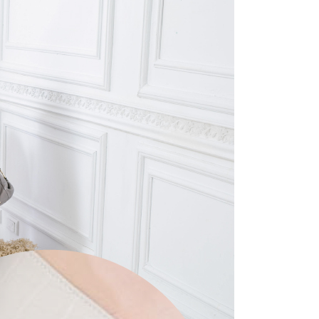
名、電話番号、受取人の氏名、電話番号、受取人住所を含むが
ない）は、AFTEEに渡され当サービスで必要な範囲内で利用
AFTEEの個人情報の収集、処理、利用について、詳細は
公式ホームページの『個人情報の収集、処理及び利用に関する声
参照ください（
https://aftee.tw/privacypolicy/
）。
の初回ご利用の際に、審査を通過すれば、最高額がNT$10,000に
支払い期限を過ぎた場合、その金額に基づいて年利20%の遅
が加算されます。未成年の利用者は、事前に法定代理人または
意を得ればAFTEEをご利用いただけます。
の処理、利用について疑問がある、または関連する法律の権利
たい場合は、ネットプロテクションズ
rotections.co.jp
にご連絡ください。上記に示した個人情報
購入注文書とあわせてAFTEEにご提供いただく、または
にあなたの個人情報の収集、処理、利用を許可することににご同
けない場合は、当サービスを選択しないでください。