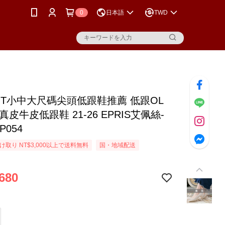
0
日本語
TWD
MIT小中大尺碼尖頭低跟鞋推薦 低跟OL
真皮牛皮低跟鞋 21-26 EPRIS艾佩絲-
P054
取り NT$3,000以上で送料無料
国・地域配送
680