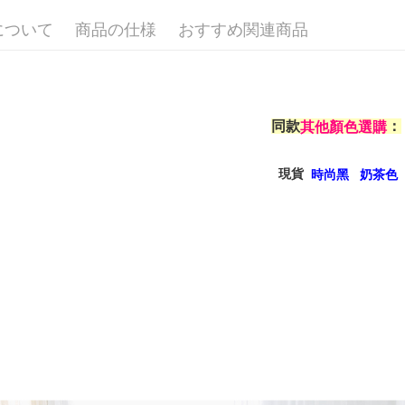
4.ご注文
付款後全
員の場合は
について
商品の仕様
おすすめ関連商品
配送毎にNT
5.商品受
たはアプリ
付款後7-1
ングでお
配送毎にNT
代金納付期
プリをダウ
同款
：
其他顏色選購
宅配
以内まで
配送毎にNT
お支払期限
現貨
時尚黑
奶茶色
離島宅配
もとに計算
期限を延
配送毎にNT
（例：予
の有無に関
海外宅配
二、支払
1.初回 
き、限度
2.決済金額
3.現在、
三、利用規
プロテクシ
します。