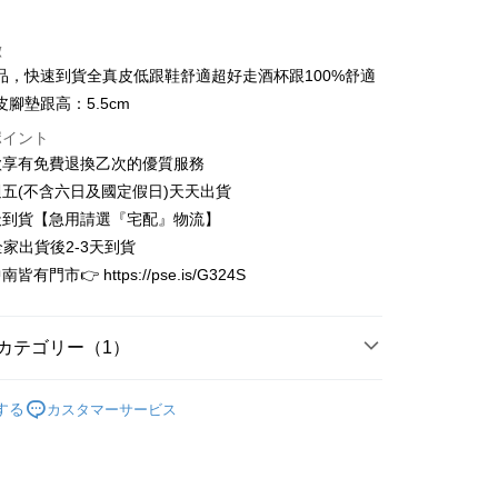
トカード分割払い
徴
い、金利0、毎回
NT$893
21行の銀行
品，快速到貨全真皮低跟鞋舒適超好走酒杯跟100%舒適
い、金利0、毎回
NT$446
21行の銀行
庫商業銀行
第一商業銀行
腳墊跟高：5.5cm
業銀行
彰化商業銀行
庫商業銀行
第一商業銀行
ポイント
業儲蓄銀行
台北富邦商業銀行
業銀行
彰化商業銀行
款享有免費退換乙次的優質服務
華商業銀行
兆豐國際商業銀行
業儲蓄銀行
台北富邦商業銀行
五(不含六日及國定假日)天天出貨
小企業銀行
台中商業銀行
華商業銀行
兆豐國際商業銀行
(台湾)商業銀行
華泰商業銀行
天到貨【急用請選『宅配』物流】
小企業銀行
台中商業銀行
業銀行
遠東国際商業銀行
全家出貨後2-3天到貨
(台湾)商業銀行
華泰商業銀行
t
業銀行
永豐商業銀行
業銀行
遠東国際商業銀行
有門市👉 https://pse.is/G324S
業銀行
星展(台湾)商業銀行
業銀行
永豐商業銀行
y
際商業銀行
中国信託商業銀行
業銀行
星展(台湾)商業銀行
天クレジットカード会社
際商業銀行
中国信託商業銀行
代金後払い
カテゴリー（1）
天クレジットカード会社
TEE代金後払いについて
限量完售區
する
カスタマーサービス
い方法でAFTEE代金後払いを選択すると、携帯電話認証ウィン
示されます。
で認証してお支払い手続を進めてください。
るときのお支払いは不要です。商品はご指定の住所に配送されま