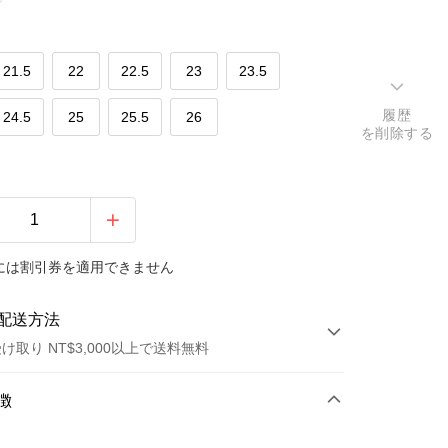
21.5
22
22.5
23
23.5
履歴
24.5
25
25.5
26
を削除する
には割引券を適用できません
配送方法
け取り NT$3,000以上で送料無料
方法
徴
カード1回払い