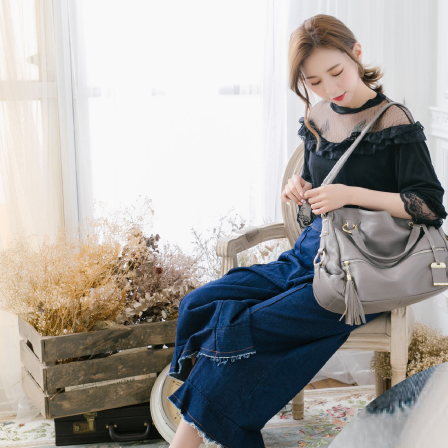
文者の氏
これに限ら
されます。
AFTEE
明』をご
AFTEE
なります。
延滞納金
後見人の同
個人情報
を行使し
cs_tw@netp
を、必要な
AFTEE
意いただ