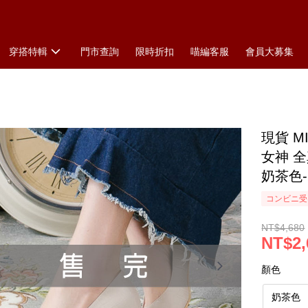
穿搭特輯
門市查詢
限時折扣
喵編客服
會員大募集
現貨 
女神 全
奶茶色-
コンビニ受け
NT$4,680
NT$2,
顏色
奶茶色