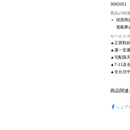
3082051
クレジッ
商品の特
3回払
現貨商
6回払
合作金
透氣豚皮
華南商
合作金
LINE Pay
セールス
上海商
華南商
▲正貨鞋
国泰世
Apple Pay
上海商
▲週一至週
台湾中
国泰世
HSBC
JKOPAY
▲宅配隔
台湾中
聯邦商
▲7-11及
HSBC
Easy Walle
元大商
聯邦商
▲全台北中南皆
玉山商
元大商
Google Pa
台新國
玉山商
台湾楽
台新國
AFTEE
商品関連
台湾楽
説明
依尺碼
一、 AF
ATM払い
シェア
1.お支払
ドウが表
2.SMS
3.注文す
配送方法
す。