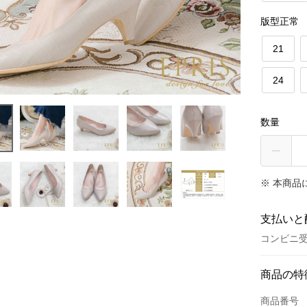
版型正常
21
24
数量
※ 本商品
支払いと
コンビニ受
お支払い
商品の特
クレジット
商品番号