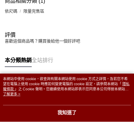
商品相關分類 (1)
依尺碼
限量完售區
評價
喜歡這個商品嗎？購買後給他一個好評吧
本分類熱銷
全站排行
本網站中使用 cookie，欲查詢有關本網站使用 cookie 方式之詳情，及若您不希
熱門標籤
望在電腦上使用 cookie 時應如何變更電腦的 cookie 設定，請參閱本網站「
隱私
權條款
」之 Cookie 聲明。您繼續使用本網站即表示您同意本公司得按本網站使
用條款之 Cookie 聲明使用 cookie。
了解更多 >
我知道了