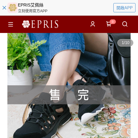
EPRIS艾佩絲
開啟APP
立刻使用官方APP
0
1
/
10