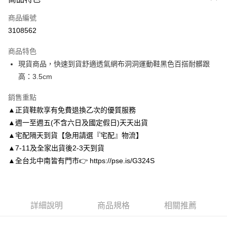
信用卡一次付款
商品編號
信用卡分期付款
3108562
3 期 0 利率 每期
NT$826
21家銀行
商品特色
6 期 0 利率 每期
NT$413
21家銀行
合作金庫商業銀行
第一商業銀行
現貨商品，快速到貨舒適透氣網布洞洞運動鞋黑色百搭耐髒跟
華南商業銀行
彰化商業銀行
合作金庫商業銀行
第一商業銀行
LINE Pay
高：3.5cm
上海商業儲蓄銀行
台北富邦商業銀行
華南商業銀行
彰化商業銀行
國泰世華商業銀行
兆豐國際商業銀行
Apple Pay
上海商業儲蓄銀行
台北富邦商業銀行
銷售重點
臺灣中小企業銀行
台中商業銀行
國泰世華商業銀行
兆豐國際商業銀行
▲正貨鞋款享有免費退換乙次的優質服務
匯豐（台灣）商業銀行
華泰商業銀行
街口支付
臺灣中小企業銀行
台中商業銀行
聯邦商業銀行
遠東國際商業銀行
▲週一至週五(不含六日及國定假日)天天出貨
匯豐（台灣）商業銀行
華泰商業銀行
悠遊付
元大商業銀行
永豐商業銀行
▲宅配隔天到貨【急用請選『宅配』物流】
聯邦商業銀行
遠東國際商業銀行
玉山商業銀行
星展（台灣）商業銀行
元大商業銀行
永豐商業銀行
▲7-11及全家出貨後2-3天到貨
Google Pay
台新國際商業銀行
中國信託商業銀行
玉山商業銀行
星展（台灣）商業銀行
▲全台北中南皆有門市👉 https://pse.is/G324S
台灣樂天信用卡公司
台新國際商業銀行
中國信託商業銀行
AFTEE先享後付
台灣樂天信用卡公司
相關說明
【關於「AFTEE先享後付」】
ATM付款
AFTEE先享後付是「在收到商品之後才付款」的支付方式。 讓您購物簡單
詳細說明
商品規格
相關推薦
便利好安心！
１．簡單：不需註冊會員、不需綁卡、不需儲值。
運送方式