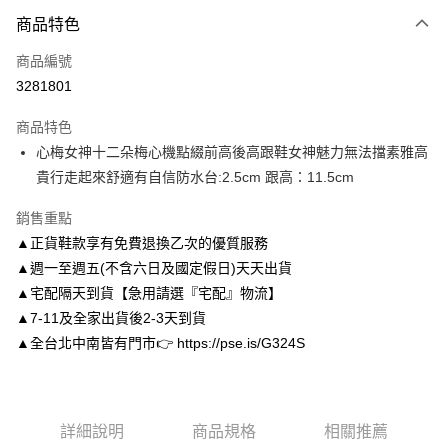
付款方式
商品特色
信用卡一次付款
商品編號
信用卡分期付款
3281801
3 期 0 利率 每期
NT$1,560
21家銀行
商品特色
6 期 0 利率 每期
NT$780
21家銀行
合作金庫商業銀行
第一商業銀行
心梅女神十二朵梅心機點綴前高後高跟鞋女神魅力無法擋素雅高
華南商業銀行
彰化商業銀行
合作金庫商業銀行
第一商業銀行
LINE Pay
貴行走起來舒適有自信防水台:2.5cm 跟高：11.5cm
上海商業儲蓄銀行
台北富邦商業銀行
華南商業銀行
彰化商業銀行
國泰世華商業銀行
兆豐國際商業銀行
Apple Pay
上海商業儲蓄銀行
台北富邦商業銀行
銷售重點
臺灣中小企業銀行
台中商業銀行
國泰世華商業銀行
兆豐國際商業銀行
▲正貨鞋款享有免費退換乙次的優質服務
匯豐（台灣）商業銀行
華泰商業銀行
街口支付
臺灣中小企業銀行
台中商業銀行
聯邦商業銀行
遠東國際商業銀行
▲週一至週五(不含六日及國定假日)天天出貨
匯豐（台灣）商業銀行
華泰商業銀行
悠遊付
元大商業銀行
永豐商業銀行
▲宅配隔天到貨【急用請選『宅配』物流】
聯邦商業銀行
遠東國際商業銀行
玉山商業銀行
星展（台灣）商業銀行
元大商業銀行
永豐商業銀行
▲7-11及全家出貨後2-3天到貨
Google Pay
台新國際商業銀行
中國信託商業銀行
玉山商業銀行
星展（台灣）商業銀行
▲全台北中南皆有門市👉 https://pse.is/G324S
台灣樂天信用卡公司
台新國際商業銀行
中國信託商業銀行
AFTEE先享後付
台灣樂天信用卡公司
相關說明
【關於「AFTEE先享後付」】
ATM付款
AFTEE先享後付是「在收到商品之後才付款」的支付方式。 讓您購物簡單
詳細說明
商品規格
相關推薦
便利好安心！