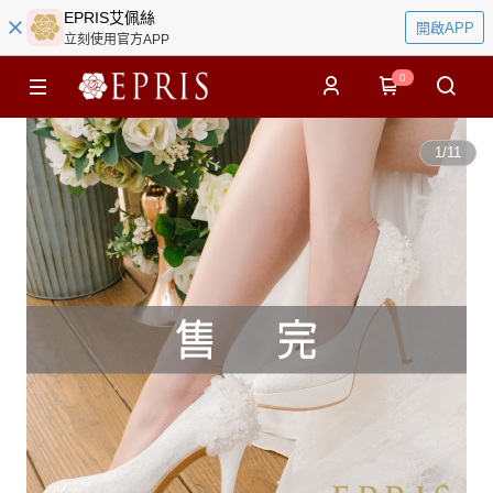
EPRIS艾佩絲
開啟APP
立刻使用官方APP
0
1
/
11