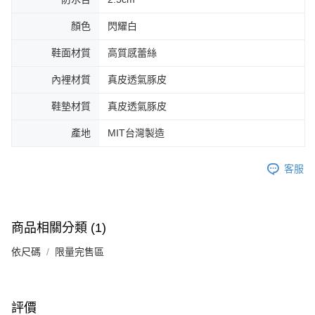
顏色
閃耀白
鞋面材質
高質感蕾絲
內裡材質
真皮透氣豚皮
鞋墊材質
真皮透氣豚皮
產地
MIT台灣製造
客服
商品相關分類 (1)
依尺碼
限量完售區
評價