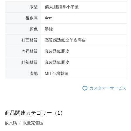
版型
偏大,建議拿小半號
後跟高
4cm
顏色
墨綠
鞋面材質
高質感透氣全羊皮麂皮
內裡材質
真皮透氣豚皮
鞋墊材質
真皮透氣豚皮
產地
MIT台灣製造
カスタマーサービス
商品関連カテゴリー（1）
依尺碼
限量完售區