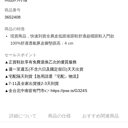
クレジットカード1回払い
商品番号
クレジットカード分割払い
3652408
3回払い、金利0、毎回
NT$826
21行の銀行
商品の特徴
6回払い、金利0、毎回
NT$413
21行の銀行
合作金庫商業銀行
第一商業銀行
現貨商品，快速到貨全麂皮低跟坡跟鞋舒適超穩跟鞋入門款
華南商業銀行
彰化商業銀行
合作金庫商業銀行
第一商業銀行
LINE Pay
100%舒適透氣豚皮腳墊跟高：4 cm
上海商業儲蓄銀行
台北富邦商業銀行
華南商業銀行
彰化商業銀行
国泰世華商業銀行
兆豐國際商業銀行
Apple Pay
上海商業儲蓄銀行
台北富邦商業銀行
セールスポイント
台湾中小企業銀行
台中商業銀行
国泰世華商業銀行
兆豐國際商業銀行
HSBC(台湾)商業銀行
華泰商業銀行
▲正貨鞋款享有免費退換乙次的優質服務
JKOPAY
台湾中小企業銀行
台中商業銀行
聯邦商業銀行
遠東国際商業銀行
▲週一至週五(不含六日及國定假日)天天出貨
HSBC(台湾)商業銀行
華泰商業銀行
Easy Wallet
元大商業銀行
永豐商業銀行
聯邦商業銀行
遠東国際商業銀行
▲宅配隔天到貨【急用請選『宅配』物流】
玉山商業銀行
星展(台湾)商業銀行
元大商業銀行
永豐商業銀行
Google Pay
▲7-11及全家出貨後2-3天到貨
台新國際商業銀行
中国信託商業銀行
玉山商業銀行
星展(台湾)商業銀行
▲全台北中南皆有門市👉 https://pse.is/G324S
台湾楽天クレジットカード会社
台新國際商業銀行
中国信託商業銀行
AFTEE代金後払い
台湾楽天クレジットカード会社
説明
一、 AFTEE代金後払いについて
ATM払い
1.お支払い方法でAFTEE代金後払いを選択すると、携帯電話認証ウィンド
詳細について
商品の仕様
おすすめ関連商品
ウが表示されます。
2.SMSで認証してお支払い手続を進めてください。
配送方法