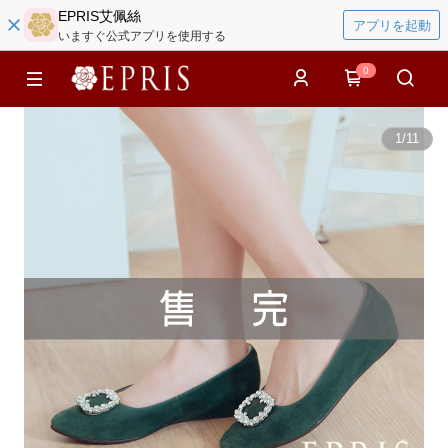
EPRIS艾佩絲
アプリを起動
いますぐ公式アプリを使用する
0
1
/
11