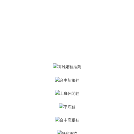
ロテクションズ（以下 AFTEE という）が提供し、AFTEEが代金を徴収し
ます。当サービスご利用の際に提供しなければならない個人情報（注文者
の氏名、電話番号、受取人の氏名、電話番号、受取人住所を含むがこれに
限らない）は、AFTEEに渡され当サービスで必要な範囲内で利用されま
す。AFTEEの個人情報の収集、処理、利用について、詳細はAFTEE公式ホ
ームページの『個人情報の収集、処理及び利用に関する声明』をご参照く
ださい（
https://aftee.tw/privacypolicy/
）。
AFTEEの初回ご利用の際に、審査を通過すれば、最高額がNT$10,000にな
ります。支払い期限を過ぎた場合、その金額に基づいて年利20%の遅延滞
納金が加算されます。未成年の利用者は、事前に法定代理人または後見人
の同意を得ればAFTEEをご利用いただけます。
個人情報の処理、利用について疑問がある、または関連する法律の権利を
行使したい場合は、ネットプロテクションズ
cs_tw@netprotections.co.jp
にご連絡ください。上記に示した個人情報を、必要な購入注文書とあわせ
てAFTEEにご提供いただく、またはAFTEEにあなたの個人情報の収集、処
理、利用を許可することににご同意いただけない場合は、当サービスを選
択しないでください。