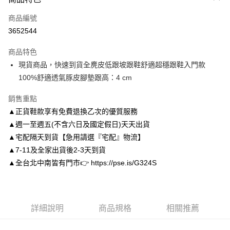
信用卡一次付款
商品編號
信用卡分期付款
3652544
3 期 0 利率 每期
NT$826
21家銀行
商品特色
6 期 0 利率 每期
NT$413
21家銀行
合作金庫商業銀行
第一商業銀行
現貨商品，快速到貨全麂皮低跟坡跟鞋舒適超穩跟鞋入門款
華南商業銀行
彰化商業銀行
合作金庫商業銀行
第一商業銀行
LINE Pay
100%舒適透氣豚皮腳墊跟高：4 cm
上海商業儲蓄銀行
台北富邦商業銀行
華南商業銀行
彰化商業銀行
國泰世華商業銀行
兆豐國際商業銀行
Apple Pay
上海商業儲蓄銀行
台北富邦商業銀行
銷售重點
臺灣中小企業銀行
台中商業銀行
國泰世華商業銀行
兆豐國際商業銀行
▲正貨鞋款享有免費退換乙次的優質服務
匯豐（台灣）商業銀行
華泰商業銀行
街口支付
臺灣中小企業銀行
台中商業銀行
聯邦商業銀行
遠東國際商業銀行
▲週一至週五(不含六日及國定假日)天天出貨
匯豐（台灣）商業銀行
華泰商業銀行
悠遊付
元大商業銀行
永豐商業銀行
▲宅配隔天到貨【急用請選『宅配』物流】
聯邦商業銀行
遠東國際商業銀行
玉山商業銀行
星展（台灣）商業銀行
元大商業銀行
永豐商業銀行
▲7-11及全家出貨後2-3天到貨
Google Pay
台新國際商業銀行
中國信託商業銀行
玉山商業銀行
星展（台灣）商業銀行
▲全台北中南皆有門市👉 https://pse.is/G324S
台灣樂天信用卡公司
台新國際商業銀行
中國信託商業銀行
AFTEE先享後付
台灣樂天信用卡公司
相關說明
【關於「AFTEE先享後付」】
ATM付款
AFTEE先享後付是「在收到商品之後才付款」的支付方式。 讓您購物簡單
詳細說明
商品規格
相關推薦
便利好安心！
１．簡單：不需註冊會員、不需綁卡、不需儲值。
運送方式