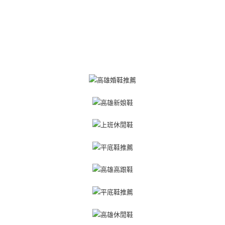
４．使用「AFTEE先享後付」時，將依據個別帳號之用戶狀況，依本公司即
時審查核予不同之上限額度；若仍有額度不足之情形，本公司將視審查結果
請求用戶進行身份認證。
５．嚴禁一人註冊多個帳號或使用他人資訊註冊。若發現惡意使用之情形，
恩沛科技股份有限公司將有權停止該用戶之使用額度並採取法律行動。