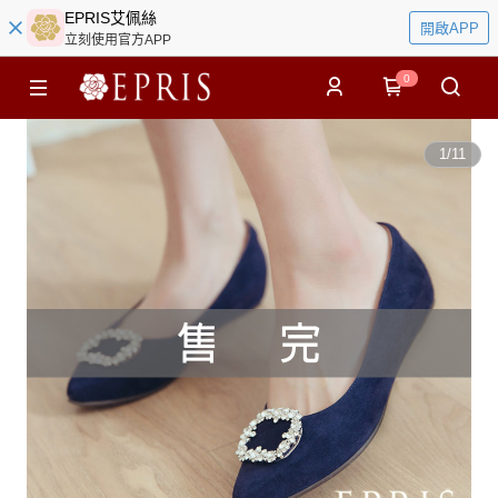
EPRIS艾佩絲
開啟APP
立刻使用官方APP
0
1
/
11