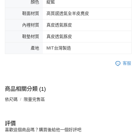
顏色
綻藍
鞋面材質
高質感透氣全羊皮麂皮
內裡材質
真皮透氣豚皮
鞋墊材質
真皮透氣豚皮
產地
MIT台灣製造
客服
商品相關分類 (1)
依尺碼
限量完售區
評價
喜歡這個商品嗎？購買後給他一個好評吧