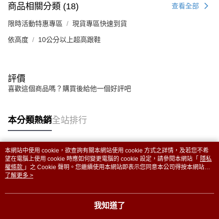
商品相關分類 (18)
查看全部
限時活動特惠專區
現貨專區快速到貨
依高度
10公分以上超高跟鞋
評價
喜歡這個商品嗎？購買後給他一個好評吧
本分類熱銷
全站排行
本網站中使用 cookie，欲查詢有關本網站使用 cookie 方式之詳情，及若您不希
熱門標籤
望在電腦上使用 cookie 時應如何變更電腦的 cookie 設定，請參閱本網站「
隱私
權條款
」之 Cookie 聲明。您繼續使用本網站即表示您同意本公司得按本網站使
用條款之 Cookie 聲明使用 cookie。
了解更多 >
我知道了