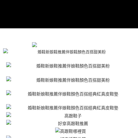
https://aftee.tw/terms/#terms3
３．未成年的使用者請事先徵得法定代理人或監護人之同意方可使用
「AFTEE先享後付」，若未經同意申辦者引起之損失，本公司不負相關責
任。
４．使用「AFTEE先享後付」時，將依據個別帳號之用戶狀況，依本公司即
時審查核予不同之上限額度；若仍有額度不足之情形，本公司將視審查結果
請求用戶進行身份認證。
５．嚴禁一人註冊多個帳號或使用他人資訊註冊。若發現惡意使用之情形，
恩沛科技股份有限公司將有權停止該用戶之使用額度並採取法律行動。