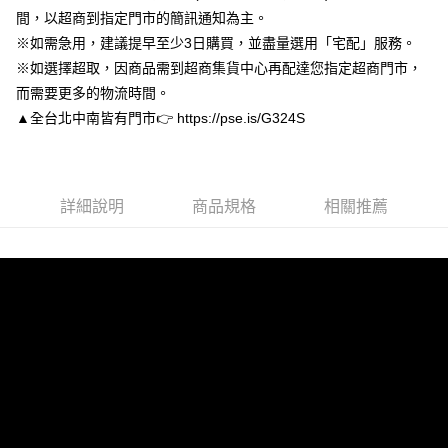
【關於「AFTEE先享後付」】
間，以超商到指定門市的簡訊通知為主。
ATM付款
AFTEE先享後付是「在收到商品之後才付款」的支付方式。 讓您購物簡單
便利好安心！
※如需急用，建議提早至少3日購買，並盡量選用「宅配」服務。
１．簡單：不需註冊會員、不需綁卡、不需儲值。
※如選擇超取，因商品需到超商集貨中心再配達您指定超商門市，
運送方式
２．便利：只要手機號碼，簡訊認證，即可結帳。
而需要更多的物流時間。
３．安心：先確認商品／服務後，再付款。
付款後全家取貨
▲全台北中南皆有門市👉 https://pse.is/G324S
每筆NT$80，滿NT$3,000(含以上)免運費
【「AFTEE先享後付」結帳流程】
１．於結帳方式選擇「AFTEE先享後付」後，將跳轉至「AFTEE先享後付」
付款後7-11取貨
結帳頁面，進行簡訊認證並確認金額後，即可完成結帳。
２．訂單成立數日內，您將收到繳費通知簡訊。
每筆NT$80，滿NT$3,000(含以上)免運費
３．收到繳費通知簡訊後14天內，點擊此簡訊中的連結，可透過四大超商／
詳細說明
商品規格
相關推薦
ATM／網路銀行／等多元方式進行付款，方視為交易完成。
宅配
※ 請注意：結帳手續完成當下不需立刻繳費，但若您需要取消訂單，請聯絡
每筆NT$80，滿NT$3,000(含以上)免運費
購買商品的店家。未經商家同意取消之訂單仍視為有效，需透過AFTEE先享
後付繳納相關費用。
離島宅配
※ 交易是否成功請以「AFTEE先享後付 」之結帳頁面顯示為準，若有關於
是否繳費成功／繳費後需取消欲退款等相關疑問，請聯繫「AFTEE先享後付
每筆NT$220
客戶支援中心」
https://netprotections.freshdesk.com/support/home
海外宅配
查看運費
【注意事項】
１．透過由恩沛科技股份有限公司提供之「AFTEE先享後付」服務完成之交
易，需依本服務之必要範圍內提供個人資料，並將交易相關給付款項請求債
權轉讓予恩沛科技股份有限公司。
２．關於個人資料處理事宜，請瀏覽以下網址：