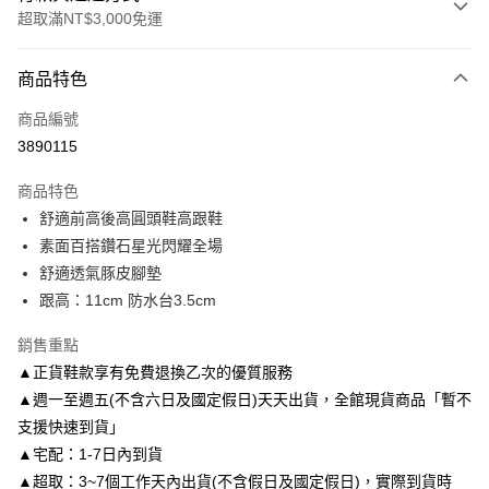
超取滿NT$3,000免運
付款方式
商品特色
信用卡一次付款
商品編號
信用卡分期付款
3890115
3 期 0 利率 每期
NT$893
21家銀行
商品特色
6 期 0 利率 每期
NT$446
21家銀行
合作金庫商業銀行
第一商業銀行
舒適前高後高圓頭鞋高跟鞋
華南商業銀行
彰化商業銀行
合作金庫商業銀行
第一商業銀行
LINE Pay
素面百搭鑽石星光閃耀全場
上海商業儲蓄銀行
台北富邦商業銀行
華南商業銀行
彰化商業銀行
國泰世華商業銀行
兆豐國際商業銀行
舒適透氣豚皮腳墊
Apple Pay
上海商業儲蓄銀行
台北富邦商業銀行
臺灣中小企業銀行
台中商業銀行
跟高：11cm 防水台3.5cm
國泰世華商業銀行
兆豐國際商業銀行
匯豐（台灣）商業銀行
華泰商業銀行
街口支付
臺灣中小企業銀行
台中商業銀行
聯邦商業銀行
遠東國際商業銀行
銷售重點
匯豐（台灣）商業銀行
華泰商業銀行
悠遊付
元大商業銀行
永豐商業銀行
▲正貨鞋款享有免費退換乙次的優質服務
聯邦商業銀行
遠東國際商業銀行
玉山商業銀行
星展（台灣）商業銀行
元大商業銀行
永豐商業銀行
▲週一至週五(不含六日及國定假日)天天出貨，全館現貨商品「暫不
Google Pay
台新國際商業銀行
中國信託商業銀行
玉山商業銀行
星展（台灣）商業銀行
支援快速到貨」
台灣樂天信用卡公司
台新國際商業銀行
中國信託商業銀行
AFTEE先享後付
▲宅配：1-7日內到貨
台灣樂天信用卡公司
相關說明
▲超取：3~7個工作天內出貨(不含假日及國定假日)，實際到貨時