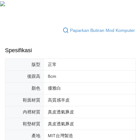
mendapatkan kebenaran daripada ibu bapa atau penjaga yang sah
untuk menggunakan AFTEE.
Sila hubungi NP Taiwan Inc. di
cs_tw@netprotections.co.jp
jika anda
mempunyai sebarang kebimbangan mengenai pemprosesan dan
Paparkan Butiran Mod Komputer
penggunaan pada data peribadi. Jika anda tidak bersetuju dengan data
peribadi yang disenaraikan seperti di atas akan dikumpul dan digunakan
oleh AFTEE, sila jangan gunakan perkhidmatan ini.
Spesifikasi
版型
正常
後跟高
8cm
顏色
優雅白
鞋面材質
高質感羊皮
內裡材質
真皮透氣豚皮
鞋墊材質
真皮透氣豚皮
產地
MIT台灣製造