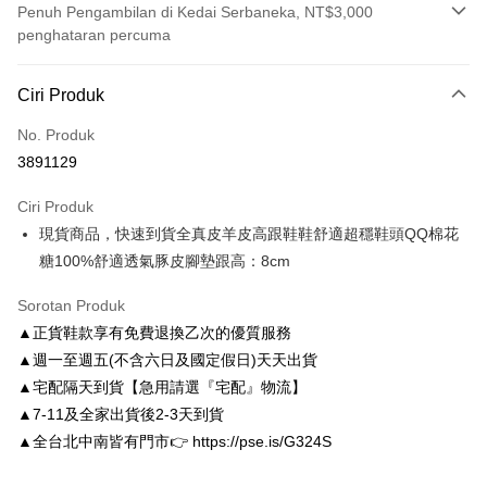
Penuh Pengambilan di Kedai Serbaneka, NT$3,000
penghataran percuma
Kaedah Pembayaran
Ciri Produk
Kad Kredit (Bayaran Penuh)
No. Produk
Ansuran Kad Kredit
3891129
3 ansuran pada kadar faedah 0,
NT$993
setiap ansuran
Ciri Produk
21 Bank
6 ansuran pada kadar faedah 0,
NT$496
setiap
Taiwan Cooperative Bank
Bank Komersial Pertama
現貨商品，快速到貨全真皮羊皮高跟鞋鞋舒適超穩鞋頭QQ棉花
Hua Nan Commercial
Chang Hwa Commercial
ansuran
21 Bank
Bank
Bank
糖100%舒適透氣豚皮腳墊跟高：8cm
Taiwan Cooperative Bank
Bank Komersial Pertama
LINE Pay
The Shanghai
Bank Komersial Taipei
Hua Nan Commercial Bank
Chang Hwa Commercial Bank
Sorotan Produk
Commercial & Savings
Fubon
Apple Pay
The Shanghai Commercial &
Bank Komersial Taipei Fubon
Bank
▲正貨鞋款享有免費退換乙次的優質服務
Savings Bank
Bank Cathay United
Mega International
JKOPAY
▲週一至週五(不含六日及國定假日)天天出貨
Bank Cathay United
Mega International Commercial
Commercial Bank
▲宅配隔天到貨【急用請選『宅配』物流】
Bank
Taiwan Business Bank
Taichung Commercial
Easy Wallet
Taiwan Business Bank
Taichung Commercial Bank
▲7-11及全家出貨後2-3天到貨
Bank
HSBC Bank (Taiwan) Limited
Hwatai Bank
Google Pay
▲全台北中南皆有門市👉 https://pse.is/G324S
HSBC Bank (Taiwan)
Hwatai Bank
Union Bank of Taiwan
Far Eastern International Bank
Limited
Yuanta Commercial Bank
Bank SinoPac
AFTEE