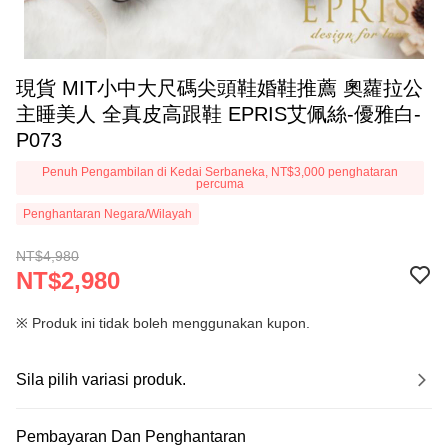
現貨 MIT小中大尺碼尖頭鞋婚鞋推薦 奧蘿拉公
主睡美人 全真皮高跟鞋 EPRIS艾佩絲-優雅白-
P073
Penuh Pengambilan di Kedai Serbaneka, NT$3,000 penghataran
percuma
Penghantaran Negara/Wilayah
NT$4,980
NT$2,980
※ Produk ini tidak boleh menggunakan kupon.
Sila pilih variasi produk.
Pembayaran Dan Penghantaran