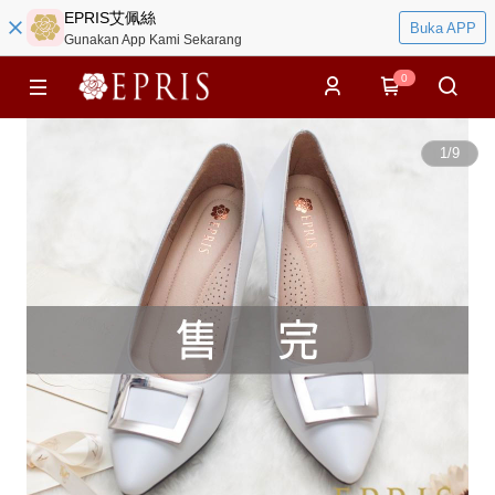
EPRIS艾佩絲
Buka APP
Gunakan App Kami Sekarang
0
1
/
9