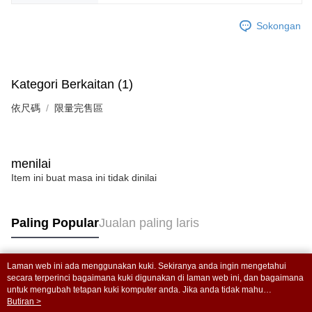
Sokongan
Kategori Berkaitan (1)
依尺碼
限量完售區
menilai
Item ini buat masa ini tidak dinilai
Paling Popular
Jualan paling laris
Laman web ini ada menggunakan kuki. Sekiranya anda ingin mengetahui
Tag Popular
secara terperinci bagaimana kuki digunakan di laman web ini, dan bagaimana
untuk mengubah tetapan kuki komputer anda. Jika anda tidak mahu
menggunakan kuki di komputer anda, sila rujuk penerangan mengenai kuki.
Butiran >