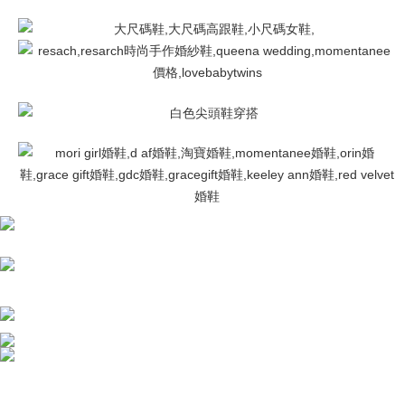
menerima pesanan anda semasa tempoh pembayaran (cth.: produk
海外宅配
Kadar Penghantaran
prapesanan atau produk yang mungkin mengambil masa yang lebih
lama untuk dihantar). Oleh itu, anda dikehendaki membuat pembayaran
kepada AFTEE dalam tempoh sama ada anda menerima pesanan.
Kedua, Sekatan Pembayaran
1. Jumlah yang diperakui untuk pengguna kali pertama boleh sehingga
NT$10,000. Amaun diperakui sebenar yang diluluskan akan berdasarkan
keputusan pensijilan dan semakan oleh AFTEE.
2. Amaun perbelanjaan minimum mestilah lebih besar daripada NT$20.
3. Pada masa ini hanya tersedia untuk ahli Taiwan.
Ketiga, Syarat Perkhidmatan
Perkhidmatan AFTEE Beli Sekarang Bayar Kemudian disediakan oleh NP
Taiwan, Inc. dan AFTEE akan membuat bil kepada pengguna. AFTEE
akan menggunakan data peribadi yang dikumpul (termasuk nama
pembeli, no. telefon, nama penerima, no. telefon, alamat penerima) untuk
penggunaan perkhidmatan. Sila rujuk kepada "Penyata Pengumpulan
Data Peribadi, Pemprosesan, Penggunaan"
(https://aftee.tw/privacypolicy/
) untuk maklumat lanjut.
Jumlah yang diperakui untuk pengguna kali pertama yang lulus
kelulusan boleh sehingga NT$10,000. Jika pengguna tidak membuat
pembayaran dalam tempoh tersebut, yuran pembayaran lewat sebanyak
20% setahun akan dikenakan. Pengguna bawah umur dikehendaki