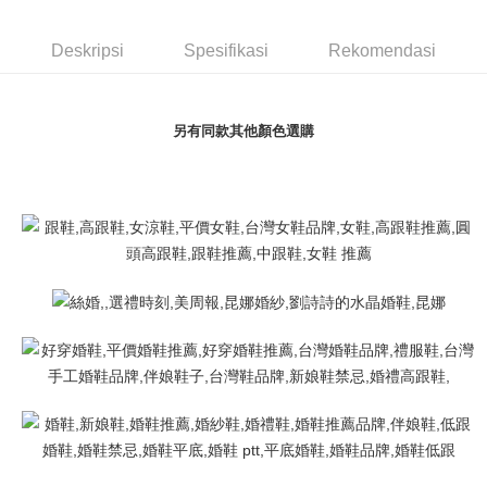
Union Bank of Taiwan
Far Eastern International
Bank Komersial E.SUN
DBS Bank
Deskripsi
Bank
Bank Antarabangsa Taishin
Bank CTBC
Pertama, Mengenai Perkhidmatan AFTEE Beli Sekarang Bayar Kemudian
Yuanta Commercial Bank
Bank SinoPac
Deskripsi
Spesifikasi
Rekomendasi
Pemindahan ATM
Syarikat Kad Kredit Rakuten
1. Dengan memilih AFTEE sebagai kaedah pembayaran, mesej
Bank Komersial E.SUN
DBS Bank
Taiwan
pengesahan AFTEE akan muncul.
Bank Antarabangsa
Bank CTBC
2. Anda boleh meneruskan pembayaran selepas pengesahan SMS.
Pilihan Penghantaran
Taishin
3. Tiada bayaran diperlukan apabila pesanan disahkan. Produk akan
另有同款其他顏色選購
Syarikat Kad Kredit
dihantar ke alamat yang ditetapkan.
付款後全家取貨
Rakuten Taiwan
4. Setelah pesanan disahkan, anda akan menerima SMS pembayaran
NT$80/pesanan | Penghantaran percuma untuk pesanan
manakala ahli aplikasi akan menerima pemberitahuan tolak aplikasi
NT$3,000 atau lebih
AFTEE.
5. Tiada bayaran diperlukan apabila anda menerima produk. Sila buat
pembayaran di empat kedai serbaneka utama, ATM atau perbankan
付款後7-11取貨
dalam talian dengan SMS pembayaran atau pemberitahuan tolak aplikasi
NT$80/pesanan | Penghantaran percuma untuk pesanan
AFTEE.
NT$3,000 atau lebih
Sila ambil perhatian bahawa tempoh pembayaran adalah 14 hari. Walau
宅配
bagaimanapun, bagi mereka yang telah memuat turun Aplikasi AFTEE
dan mendaftar sebagai ahli AFTEE boleh menikmati tempoh pembayaran
NT$80/pesanan | Penghantaran percuma untuk pesanan
sehingga 45 hari.
NT$3,000 atau lebih
Tempoh pembayaran dikira dari masa kedai meminta pembayaran anda,
離島宅配
ditambah dengan bilangan hari yang boleh dilanjutkan oleh AFTEE. Anda
boleh melanjutkan tempoh pembayaran anda sebelum anda menerima
NT$220/pesanan
pesanan. Walau bagaimanapun, tiada jaminan bahawa anda boleh