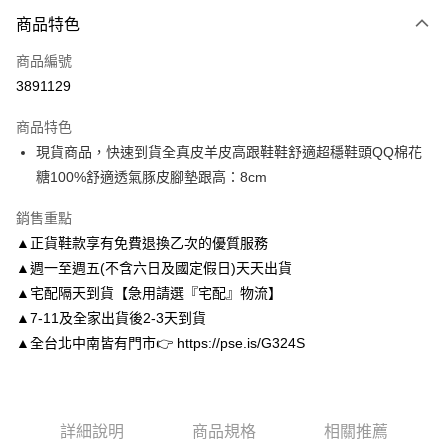
付款方式
商品特色
信用卡一次付款
商品編號
信用卡分期付款
3891129
3 期 0 利率 每期
NT$993
21家銀行
商品特色
6 期 0 利率 每期
NT$496
21家銀行
合作金庫商業銀行
第一商業銀行
現貨商品，快速到貨全真皮羊皮高跟鞋鞋舒適超穩鞋頭QQ棉花
華南商業銀行
彰化商業銀行
合作金庫商業銀行
第一商業銀行
LINE Pay
糖100%舒適透氣豚皮腳墊跟高：8cm
上海商業儲蓄銀行
台北富邦商業銀行
華南商業銀行
彰化商業銀行
國泰世華商業銀行
兆豐國際商業銀行
Apple Pay
上海商業儲蓄銀行
台北富邦商業銀行
銷售重點
臺灣中小企業銀行
台中商業銀行
國泰世華商業銀行
兆豐國際商業銀行
▲正貨鞋款享有免費退換乙次的優質服務
匯豐（台灣）商業銀行
華泰商業銀行
街口支付
臺灣中小企業銀行
台中商業銀行
聯邦商業銀行
遠東國際商業銀行
▲週一至週五(不含六日及國定假日)天天出貨
匯豐（台灣）商業銀行
華泰商業銀行
悠遊付
元大商業銀行
永豐商業銀行
▲宅配隔天到貨【急用請選『宅配』物流】
聯邦商業銀行
遠東國際商業銀行
玉山商業銀行
星展（台灣）商業銀行
元大商業銀行
永豐商業銀行
▲7-11及全家出貨後2-3天到貨
Google Pay
台新國際商業銀行
中國信託商業銀行
玉山商業銀行
星展（台灣）商業銀行
▲全台北中南皆有門市👉 https://pse.is/G324S
台灣樂天信用卡公司
台新國際商業銀行
中國信託商業銀行
AFTEE先享後付
台灣樂天信用卡公司
相關說明
【關於「AFTEE先享後付」】
ATM付款
AFTEE先享後付是「在收到商品之後才付款」的支付方式。 讓您購物簡單
詳細說明
商品規格
相關推薦
便利好安心！