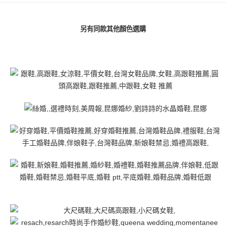
１．簡單：不需註冊會員、不需綁卡、不需儲值。
運送方式
２．便利：只要手機號碼，簡訊認證，即可結帳。
３．安心：先確認商品／服務後，再付款。
付款後全家取貨
另有同款其他顏色選購
每筆NT$80，滿NT$3,000(含以上)免運費
【「AFTEE先享後付」結帳流程】
１．於結帳方式選擇「AFTEE先享後付」後，將跳轉至「AFTEE先享後付」
付款後7-11取貨
結帳頁面，進行簡訊認證並確認金額後，即可完成結帳。
２．訂單成立數日內，您將收到繳費通知簡訊。
每筆NT$80，滿NT$3,000(含以上)免運費
３．收到繳費通知簡訊後14天內，點擊此簡訊中的連結，可透過四大超商／
ATM／網路銀行／等多元方式進行付款，方視為交易完成。
宅配
※ 請注意：結帳手續完成當下不需立刻繳費，但若您需要取消訂單，請聯絡
每筆NT$80，滿NT$3,000(含以上)免運費
購買商品的店家。未經商家同意取消之訂單仍視為有效，需透過AFTEE先享
後付繳納相關費用。
離島宅配
※ 交易是否成功請以「AFTEE先享後付 」之結帳頁面顯示為準，若有關於
是否繳費成功／繳費後需取消欲退款等相關疑問，請聯繫「AFTEE先享後付
每筆NT$220
客戶支援中心」
https://netprotections.freshdesk.com/support/home
海外宅配
查看運費
【注意事項】
１．透過由恩沛科技股份有限公司提供之「AFTEE先享後付」服務完成之交
易，需依本服務之必要範圍內提供個人資料，並將交易相關給付款項請求債
權轉讓予恩沛科技股份有限公司。
２．關於個人資料處理事宜，請瀏覽以下網址：
https://aftee.tw/terms/#terms3
３．未成年的使用者請事先徵得法定代理人或監護人之同意方可使用
「AFTEE先享後付」，若未經同意申辦者引起之損失，本公司不負相關責