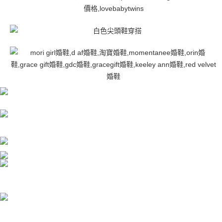
任。
４．使用「AFTEE先享後付」時，將依據個別帳號之用戶狀況，依本公司即
時審查核予不同之上限額度；若仍有額度不足之情形，本公司將視審查結果
請求用戶進行身份認證。
５．嚴禁一人註冊多個帳號或使用他人資訊註冊。若發現惡意使用之情形，
恩沛科技股份有限公司將有權停止該用戶之使用額度並採取法律行動。