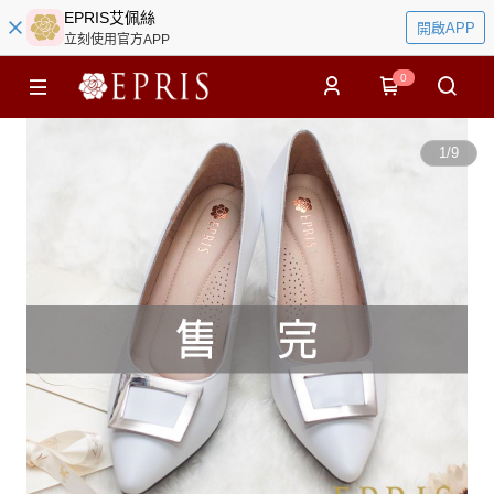
EPRIS艾佩絲
開啟APP
立刻使用官方APP
0
1
/
9