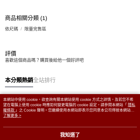
商品相關分類 (1)
依尺碼
限量完售區
評價
喜歡這個商品嗎？購買後給他一個好評吧
本分類熱銷
全站排行
本網站中使用 cookie，欲查詢有關本網站使用 cookie 方式之詳情，及若您不希
熱門標籤
望在電腦上使用 cookie 時應如何變更電腦的 cookie 設定，請參閱本網站「
隱私
權條款
」之 Cookie 聲明。您繼續使用本網站即表示您同意本公司得按本網站使
用條款之 Cookie 聲明使用 cookie。
了解更多 >
我知道了