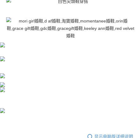
AFTEE 於本服務必要服務範圍內運用。關於 AFTEE 對於個人資料之蒐集、
處理、利用，詳參 AFTEE 官網之『個人資料蒐集、處理及利用告知聲明』
（
https://aftee.tw/privacypolicy/
）。
若款項超過繳費期限，將根據當次的金額加收年利率 16% 的逾期滯納金。
未成年的使用者，請事先徵得法定代理人或監護人之同意方可使用
AFTEE。
若您對於個人資料之處理、利用有任何疑問，或欲行使相關法律權利，請聯
繫恩沛科技股份有限公司。若您不同意我們將上開所示之個人資料，連同必
要之購買訂單資訊提供予 AFTEE ，或讓 AFTEE 蒐集處理利用您的個人資
料，請勿選用本服務。
显示电脑版详细说明