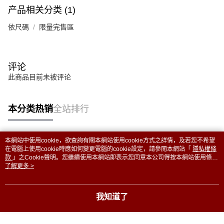
产品相关分类 (1)
依尺碼
限量完售區
评论
此商品目前未被评论
本分类热销
全站排行
本網站中使用cookie，欲查詢有關本網站使用cookie方式之詳情，及若您不希望
热门标签
在電腦上使用cookie時應如何變更電腦的cookie設定，請參閱本網站「
隱私權條
款
」之Cookie聲明。您繼續使用本網站即表示您同意本公司得按本網站使用條款
之Cookie聲明使用cookie。
了解更多 >
我知道了