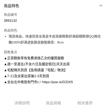
付款方式
商品特色
信用卡一次付款
商品编号
信用卡分期付款
3891132
3期 0利率，每期
NT$993
21家银行
商品特色
6期 0利率，每期
NT$496
21家银行
合作金库商业银行
第一商业银行
現貨商品，快速到貨全真皮羊皮高跟鞋鞋舒適超穩鞋頭QQ棉花
华南商业银行
彰化商业银行
合作金库商业银行
第一商业银行
LINE Pay
糖100%舒適透氣豚皮腳墊跟高：8cm
上海商业储蓄银行
台北富邦商业银行
华南商业银行
彰化商业银行
国泰世华商业银行
兆丰国际商业银行
Apple Pay
上海商业储蓄银行
台北富邦商业银行
销售重点
台湾中小企业银行
台中商业银行
国泰世华商业银行
兆丰国际商业银行
▲正貨鞋款享有免費退換乙次的優質服務
汇丰（台湾）商业银行
华泰商业银行
街口支付
台湾中小企业银行
台中商业银行
联邦商业银行
远东国际商业银行
▲週一至週五(不含六日及國定假日)天天出貨
汇丰（台湾）商业银行
华泰商业银行
悠遊付
元大商业银行
永丰商业银行
▲宅配隔天到貨【急用請選『宅配』物流】
联邦商业银行
远东国际商业银行
玉山商业银行
星展（台湾）商业银行
元大商业银行
永丰商业银行
▲7-11及全家出貨後2-3天到貨
Google Pay
台新国际商业银行
中国信托商业银行
玉山商业银行
星展（台湾）商业银行
▲全台北中南皆有門市👉 https://pse.is/G324S
台湾乐天信用卡公司
台新国际商业银行
中国信托商业银行
AFTEE先享后付
台湾乐天信用卡公司
相关说明
一、關於 AFTEE先享後付
ATM付款
1. 於付款方式選擇AFTEE先享後付，將跳出AFTEE先享後付手機驗證視
详细说明
商品规格
相关推荐
窗。