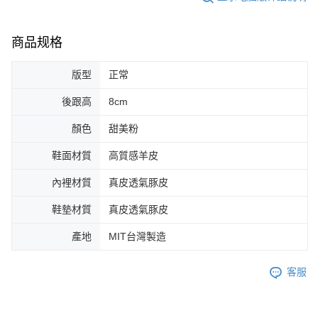
商品规格
版型
正常
後跟高
8cm
顏色
甜美粉
鞋面材質
高質感羊皮
內裡材質
真皮透氣豚皮
鞋墊材質
真皮透氣豚皮
產地
MIT台灣製造
客服