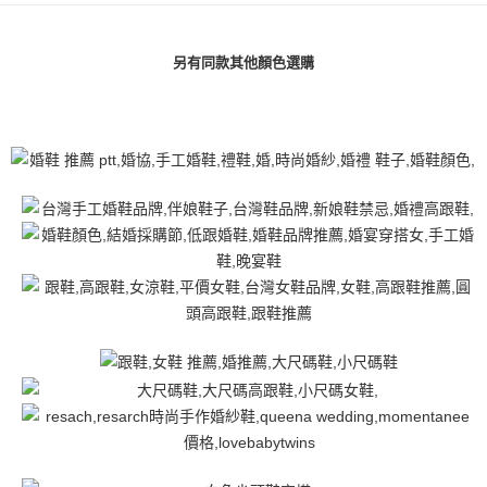
2. 進行簡訊驗證之後，即可完成結帳手續。
运送方式
3. 訂單確認後不需事先繳費，商品會配送至您的指定地址。
4. 下訂完成後，您的手機會收到一封繳費通知簡訊，APP會員則會收到
付款後全家取貨
另有同款其他顏色選購
AFTEE APP推播通知。
每笔NT$80，满NT$3,000(含以上)免运费
5. 收到商品當下無需繳費，確認無誤後，請再利用繳費通知簡訊或AFTEE
APP於四大便利商店‧ATM/網銀等方式進行付款。
付款後7-11取貨
請留意繳費期限為 14 天。唯有下載 AFTEE App 成為 AFTEE 會員者方能享
每笔NT$80，满NT$3,000(含以上)免运费
有最長 45 天內付款之服務。
宅配
繳費期限，為商家向您請款的時間，再加上使用AFTEE可延長的天數所計算
每笔NT$80，满NT$3,000(含以上)免运费
出。使用AFTEE下訂可以延長您收到商品前的繳費天數，但無法保證一定能
夠在期限內收到商品(例如:預購商品或預計到貨時間較長者)。因此無論收到
離島宅配
商品與否，仍需要請您在AFTEE規定的時間內完成繳費。
每笔NT$220
二、付款限制
1. 初次使用 AFTEE 時，將依認證結果及本公司審查結果，核予每個人不同
海外宅配
查看运费
之上限額度
2. 結帳金額須大於NT$30
3. 目前僅支援台灣會員
三、聲明條款
「AFTEE先享後付」(下稱本服務)乃由恩沛科技股份有限公司(下稱 AFTEE )
所提供，並由 AFTEE 向您收取款項。因使用本服務所須提供之個人資料(包
含但不限於訂購人姓名、電話，收件人姓名、電話、收件地址)，將交付予