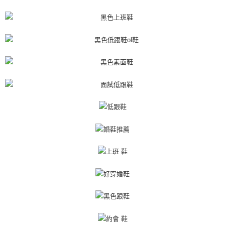
４．使用「AFTEE先享後付」時，將依據個別帳號之用戶狀況，依本公司即
時審查核予不同之上限額度；若仍有額度不足之情形，本公司將視審查結果
請求用戶進行身份認證。
５．嚴禁一人註冊多個帳號或使用他人資訊註冊。若發現惡意使用之情形，
恩沛科技股份有限公司將有權停止該用戶之使用額度並採取法律行動。