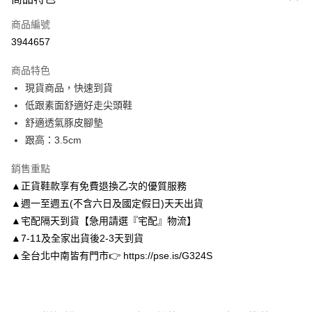
信用卡一次付款
商品編號
信用卡分期付款
3944657
3 期 0 利率 每期
NT$826
21家銀行
商品特色
6 期 0 利率 每期
NT$413
21家銀行
合作金庫商業銀行
第一商業銀行
現貨商品，快速到貨
華南商業銀行
彰化商業銀行
合作金庫商業銀行
第一商業銀行
LINE Pay
低跟素面舒適好走尖頭鞋
上海商業儲蓄銀行
台北富邦商業銀行
華南商業銀行
彰化商業銀行
國泰世華商業銀行
兆豐國際商業銀行
舒適透氣豚皮腳墊
Apple Pay
上海商業儲蓄銀行
台北富邦商業銀行
臺灣中小企業銀行
台中商業銀行
跟高：3.5cm
國泰世華商業銀行
兆豐國際商業銀行
匯豐（台灣）商業銀行
華泰商業銀行
街口支付
臺灣中小企業銀行
台中商業銀行
聯邦商業銀行
遠東國際商業銀行
銷售重點
匯豐（台灣）商業銀行
華泰商業銀行
悠遊付
元大商業銀行
永豐商業銀行
▲正貨鞋款享有免費退換乙次的優質服務
聯邦商業銀行
遠東國際商業銀行
玉山商業銀行
星展（台灣）商業銀行
元大商業銀行
永豐商業銀行
▲週一至週五(不含六日及國定假日)天天出貨
Google Pay
台新國際商業銀行
中國信託商業銀行
玉山商業銀行
星展（台灣）商業銀行
▲宅配隔天到貨【急用請選『宅配』物流】
台灣樂天信用卡公司
台新國際商業銀行
中國信託商業銀行
AFTEE先享後付
▲7-11及全家出貨後2-3天到貨
台灣樂天信用卡公司
相關說明
▲全台北中南皆有門市👉 https://pse.is/G324S
【關於「AFTEE先享後付」】
ATM付款
AFTEE先享後付是「在收到商品之後才付款」的支付方式。 讓您購物簡單
便利好安心！
１．簡單：不需註冊會員、不需綁卡、不需儲值。
運送方式