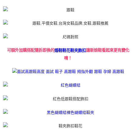
可額外加購搭配隨拆即換的
讓新娘鞋看起來更有變化
婚鞋鞋花鞋夾飾扣
唷！