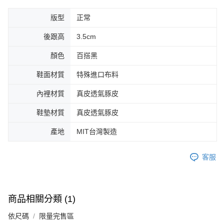
版型
正常
後跟高
3.5cm
顏色
百搭黑
鞋面材質
特殊進口布料
內裡材質
真皮透氣豚皮
鞋墊材質
真皮透氣豚皮
產地
MIT台灣製造
客服
商品相關分類 (1)
依尺碼
限量完售區