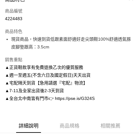
信用卡一次付款
商品編號
信用卡分期付款
4224483
3 期 0 利率 每期
NT$826
21家銀行
商品特色
6 期 0 利率 每期
NT$413
21家銀行
合作金庫商業銀行
第一商業銀行
現貨商品，快速到貨低跟素面舒適好走尖頭鞋100%舒適透氣豚
華南商業銀行
彰化商業銀行
合作金庫商業銀行
第一商業銀行
LINE Pay
皮腳墊跟高：3.5cm
上海商業儲蓄銀行
台北富邦商業銀行
華南商業銀行
彰化商業銀行
國泰世華商業銀行
兆豐國際商業銀行
Apple Pay
上海商業儲蓄銀行
台北富邦商業銀行
銷售重點
臺灣中小企業銀行
台中商業銀行
國泰世華商業銀行
兆豐國際商業銀行
▲正貨鞋款享有免費退換乙次的優質服務
匯豐（台灣）商業銀行
華泰商業銀行
街口支付
臺灣中小企業銀行
台中商業銀行
聯邦商業銀行
遠東國際商業銀行
▲週一至週五(不含六日及國定假日)天天出貨
匯豐（台灣）商業銀行
華泰商業銀行
悠遊付
元大商業銀行
永豐商業銀行
▲宅配隔天到貨【急用請選『宅配』物流】
聯邦商業銀行
遠東國際商業銀行
玉山商業銀行
星展（台灣）商業銀行
元大商業銀行
永豐商業銀行
▲7-11及全家出貨後2-3天到貨
Google Pay
台新國際商業銀行
中國信託商業銀行
玉山商業銀行
星展（台灣）商業銀行
▲全台北中南皆有門市👉 https://pse.is/G324S
台灣樂天信用卡公司
台新國際商業銀行
中國信託商業銀行
AFTEE先享後付
台灣樂天信用卡公司
相關說明
【關於「AFTEE先享後付」】
ATM付款
AFTEE先享後付是「在收到商品之後才付款」的支付方式。 讓您購物簡單
詳細說明
商品規格
相關推薦
便利好安心！
１．簡單：不需註冊會員、不需綁卡、不需儲值。
運送方式