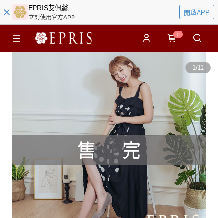
EPRIS艾佩絲
開啟APP
立刻使用官方APP
0
1
/
11