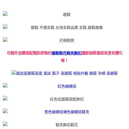
可額外加購搭配隨拆即換的
讓新娘鞋看起來更有變化
婚鞋鞋花鞋夾飾扣
唷！