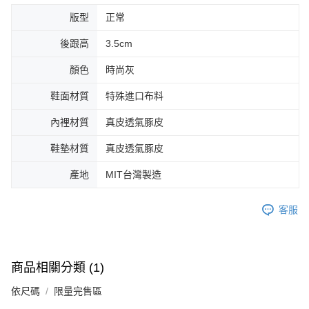
版型
正常
後跟高
3.5cm
顏色
時尚灰
鞋面材質
特殊進口布料
內裡材質
真皮透氣豚皮
鞋墊材質
真皮透氣豚皮
產地
MIT台灣製造
客服
商品相關分類 (1)
依尺碼
限量完售區