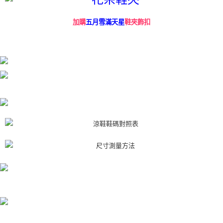
鞋夾飾扣
加購
五月雪滿天星