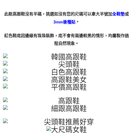
４．使用「AFTEE先享後付」時，將依據個別帳號之用戶狀況，依本公司即
時審查核予不同之上限額度；若仍有額度不足之情形，本公司將視審查結果
請求用戶進行身份認證。
此款高跟鞋沒有半碼，挑選如沒有您的尺碼可以拿大半號加
或
全鞋墊
５．嚴禁一人註冊多個帳號或使用他人資訊註冊。若發現惡意使用之情形，
。
3mm後種貼
恩沛科技股份有限公司將有權停止該用戶之使用額度並採取法律行動。
紅色鞋底因邊緣有珠珠裝飾，底不會有兩邊較黑的情形，均屬製作過
程自然現象。