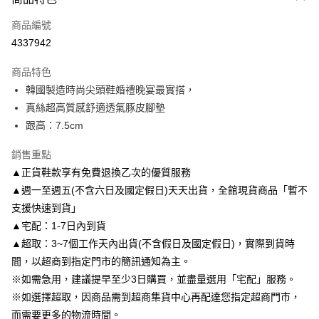
信用卡一次付款
商品編號
信用卡分期付款
4337942
3 期 0 利率 每期
NT$1,093
21家銀行
商品特色
6 期 0 利率 每期
NT$546
21家銀行
合作金庫商業銀行
第一商業銀行
韓國製造時尚尖頭鞋婚禮晚宴最實搭，
華南商業銀行
彰化商業銀行
合作金庫商業銀行
第一商業銀行
LINE Pay
真絲超高質感舒適透氣豚皮腳墊
上海商業儲蓄銀行
台北富邦商業銀行
華南商業銀行
彰化商業銀行
國泰世華商業銀行
兆豐國際商業銀行
跟高：7.5cm
Apple Pay
上海商業儲蓄銀行
台北富邦商業銀行
臺灣中小企業銀行
台中商業銀行
國泰世華商業銀行
兆豐國際商業銀行
銷售重點
匯豐（台灣）商業銀行
華泰商業銀行
街口支付
臺灣中小企業銀行
台中商業銀行
聯邦商業銀行
遠東國際商業銀行
▲正貨鞋款享有免費退換乙次的優質服務
匯豐（台灣）商業銀行
華泰商業銀行
悠遊付
元大商業銀行
永豐商業銀行
▲週一至週五(不含六日及國定假日)天天出貨，全館現貨商品「暫不
聯邦商業銀行
遠東國際商業銀行
玉山商業銀行
星展（台灣）商業銀行
元大商業銀行
永豐商業銀行
支援快速到貨」
Google Pay
台新國際商業銀行
中國信託商業銀行
玉山商業銀行
星展（台灣）商業銀行
▲宅配：1-7日內到貨
台灣樂天信用卡公司
台新國際商業銀行
中國信託商業銀行
AFTEE先享後付
▲超取：3~7個工作天內出貨(不含假日及國定假日)，實際到貨時
台灣樂天信用卡公司
相關說明
間，以超商到指定門市的簡訊通知為主。
【關於「AFTEE先享後付」】
※如需急用，建議提早至少3日購買，並盡量選用「宅配」服務。
ATM付款
AFTEE先享後付是「在收到商品之後才付款」的支付方式。 讓您購物簡單
便利好安心！
※如選擇超取，因商品需到超商集貨中心再配達您指定超商門市，
１．簡單：不需註冊會員、不需綁卡、不需儲值。
而需要更多的物流時間。
運送方式