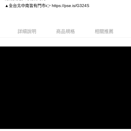
２．便利：只要手機號碼，簡訊認證，即可結帳。
▲全台北中南皆有門市👉 https://pse.is/G324S
３．安心：先確認商品／服務後，再付款。
付款後全家取貨
每筆NT$80，滿NT$3,000(含以上)免運費
【「AFTEE先享後付」結帳流程】
１．於結帳方式選擇「AFTEE先享後付」後，將跳轉至「AFTEE先享後付」
付款後7-11取貨
結帳頁面，進行簡訊認證並確認金額後，即可完成結帳。
詳細說明
商品規格
相關推薦
２．訂單成立數日內，您將收到繳費通知簡訊。
每筆NT$80，滿NT$3,000(含以上)免運費
３．收到繳費通知簡訊後14天內，點擊此簡訊中的連結，可透過四大超商／
ATM／網路銀行／等多元方式進行付款，方視為交易完成。
宅配
※ 請注意：結帳手續完成當下不需立刻繳費，但若您需要取消訂單，請聯絡
每筆NT$80，滿NT$3,000(含以上)免運費
購買商品的店家。未經商家同意取消之訂單仍視為有效，需透過AFTEE先享
後付繳納相關費用。
離島宅配
※ 交易是否成功請以「AFTEE先享後付 」之結帳頁面顯示為準，若有關於
是否繳費成功／繳費後需取消欲退款等相關疑問，請聯繫「AFTEE先享後付
每筆NT$220
客戶支援中心」
https://netprotections.freshdesk.com/support/home
海外宅配
查看運費
【注意事項】
１．透過由恩沛科技股份有限公司提供之「AFTEE先享後付」服務完成之交
易，需依本服務之必要範圍內提供個人資料，並將交易相關給付款項請求債
權轉讓予恩沛科技股份有限公司。
２．關於個人資料處理事宜，請瀏覽以下網址：
https://aftee.tw/terms/#terms3
３．未成年的使用者請事先徵得法定代理人或監護人之同意方可使用
「AFTEE先享後付」，若未經同意申辦者引起之損失，本公司不負相關責
任。