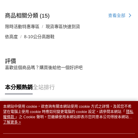
商品相關分類 (15)
查看全部
限時活動特惠專區
現貨專區快速到貨
依高度
8-10公分高跟鞋
評價
喜歡這個商品嗎？購買後給他一個好評吧
本分類熱銷
全站排行
本網站中使用 cookie，欲查詢有關本網站使用 cookie 方式之詳情，及若您不希
熱門標籤
望在電腦上使用 cookie 時應如何變更電腦的 cookie 設定，請參閱本網站「
隱私
權條款
」之 Cookie 聲明。您繼續使用本網站即表示您同意本公司得按本網站使
用條款之 Cookie 聲明使用 cookie。
了解更多 >