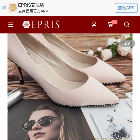
EPRIS艾佩絲
開啟APP
立刻使用官方APP
0
1
/
9